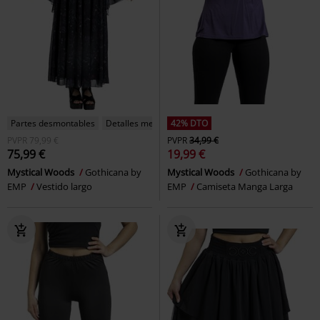
Partes desmontables
Detalles metálicos
42% DTO
PVPR
79,99 €
PVPR
34,99 €
75,99 €
19,99 €
Mystical Woods
Gothicana by
Mystical Woods
Gothicana by
EMP
Vestido largo
EMP
Camiseta Manga Larga