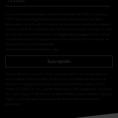
Doy mi consentimiento para recibir la newsletter de EMP y acepto que
E.M.P. Merchandising Handelsgesellschaft mbH procese mis datos
personales con el fin de informarme de manera personalizada y regular
sobre su oferta. El tratamiento de mis datos personales se llevará a cabo
de acuerdo con lo establecido en la
Política de Privacidad
. Puedo retirar
mi consentimiento en cualquier momento haciendo clic en el enlace de
baja presente en cada newsletter.
Darme de baja de la newsletter
aquí
.
Suscripción
*Válido durante 4 semanas. Solo canjeable online. No combinable con
otros códigos promocionales. El descuento será aplicado después de
introducir el código en el primer paso del proceso de compra. Libros,
media (CD, DVD, LP, etc.), tickets, Rammstein, (Till) Lindemann, Die Ärzte,
Die Toten Hosen, Feine Sahne Fischfilet, Broilers, Böhse Onkelz, cheques-
regalo y artículos que incluyen una donación están excluidos de la
promoción.