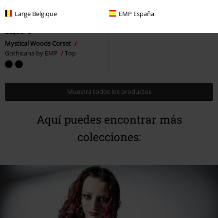
Stock bajo
Bordado
Large Belgique
EMP España
PVPR
34,99 €
32,99 €
Mystical Woods Corset
Gothicana by EMP
Top
Muestra todos los productos
Aquí puedes encontrar más
colecciones: