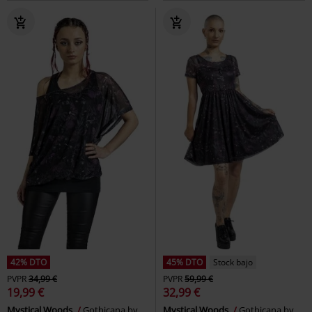
42% DTO
45% DTO
Stock bajo
PVPR
34,99 €
PVPR
59,99 €
19,99 €
32,99 €
Mystical Woods
Gothicana by
Mystical Woods
Gothicana by