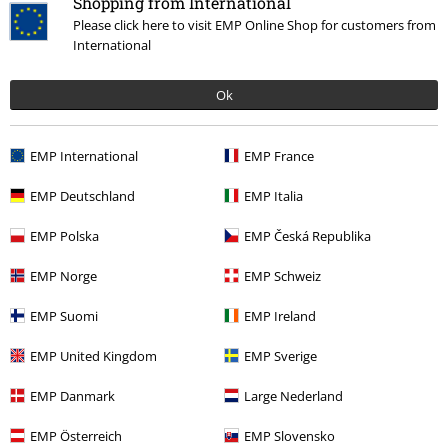
Shopping from International
43,99 €
14,99 €
Please click here to visit EMP Online Shop for customers from
Mystical Woods
Gothicana by
Mystical Woods
Gothicana by
International
EMP
Falda hasta la rodilla
EMP
Leggins
Ok
EMP International
EMP France
EMP Deutschland
EMP Italia
EMP Polska
EMP Česká Republika
EMP Norge
EMP Schweiz
EMP Suomi
EMP Ireland
EMP United Kingdom
EMP Sverige
EMP Danmark
Large Nederland
EMP Österreich
EMP Slovensko