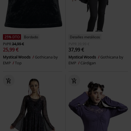
25% DTO
Bordado
Detalles metálicos
PVPR
34,99 €
PVPR
39,99 €
25,99 €
37,99 €
Mystical Woods
Gothicana by
Mystical Woods
Gothicana by
EMP
Top
EMP
Cárdigan