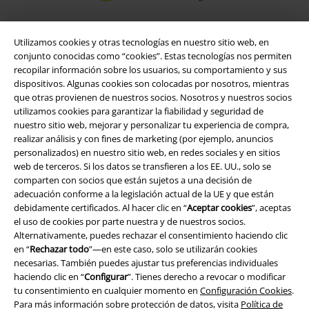
Utilizamos cookies y otras tecnologías en nuestro sitio web, en
conjunto conocidas como “cookies”. Estas tecnologías nos permiten
recopilar información sobre los usuarios, su comportamiento y sus
dispositivos. Algunas cookies son colocadas por nosotros, mientras
que otras provienen de nuestros socios. Nosotros y nuestros socios
utilizamos cookies para garantizar la fiabilidad y seguridad de
nuestro sitio web, mejorar y personalizar tu experiencia de compra,
realizar análisis y con fines de marketing (por ejemplo, anuncios
Legal
personalizados) en nuestro sitio web, en redes sociales y en sitios
web de terceros. Si los datos se transfieren a los EE. UU., solo se
Términos y Condiciones
comparten con socios que están sujetos a una decisión de
adecuación conforme a la legislación actual de la UE y que están
Aviso Legal
debidamente certificados. Al hacer clic en “
Aceptar cookies
”, aceptas
el uso de cookies por parte nuestra y de nuestros socios.
Alternativamente, puedes rechazar el consentimiento haciendo clic
Ley protección de datos
en “
Rechazar todo
”—en este caso, solo se utilizarán cookies
necesarias. También puedes ajustar tus preferencias individuales
Eliminación de residuos y protección del medioambiente
haciendo clic en “
Configurar
”. Tienes derecho a revocar o modificar
tu consentimiento en cualquier momento en
Configuración Cookies
.
Declaración de Conformidad
Para más información sobre protección de datos, visita
Política de