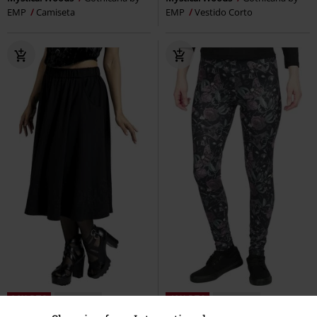
EMP
Camiseta
EMP
Vestido Corto
26% DTO
Stock bajo
40% DTO
Stock bajo
PVPR
59,99 €
PVPR
24,99 €