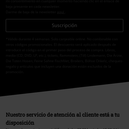
mi consentimiento en cualquier momento haciendo clic en el enlace de
baja presente en cada newsletter.
Darme de baja de la newsletter
aquí
.
Suscripción
*Válido durante 4 semanas. Solo canjeable online. No combinable con
otros códigos promocionales. El descuento será aplicado después de
introducir el código en el primer paso del proceso de compra. Libros,
media (CD, DVD, LP, etc.), tickets, Rammstein, (Till) Lindemann, Die Ärzte,
Die Toten Hosen, Feine Sahne Fischfilet, Broilers, Böhse Onkelz, cheques-
regalo y artículos que incluyen una donación están excluidos de la
promoción.
Nuestro servicio de atención al cliente está a tu
disposición