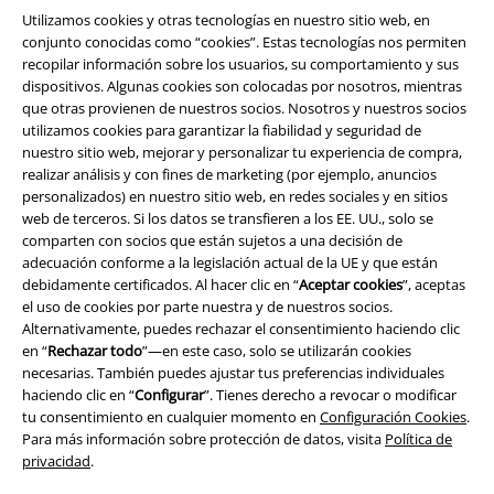
Utilizamos cookies y otras tecnologías en nuestro sitio web, en
conjunto conocidas como “cookies”. Estas tecnologías nos permiten
recopilar información sobre los usuarios, su comportamiento y sus
Legal
dispositivos. Algunas cookies son colocadas por nosotros, mientras
que otras provienen de nuestros socios. Nosotros y nuestros socios
Términos y Condiciones
utilizamos cookies para garantizar la fiabilidad y seguridad de
nuestro sitio web, mejorar y personalizar tu experiencia de compra,
Aviso Legal
realizar análisis y con fines de marketing (por ejemplo, anuncios
personalizados) en nuestro sitio web, en redes sociales y en sitios
web de terceros. Si los datos se transfieren a los EE. UU., solo se
Ley protección de datos
comparten con socios que están sujetos a una decisión de
adecuación conforme a la legislación actual de la UE y que están
Eliminación de residuos y protección del medioambiente
debidamente certificados. Al hacer clic en “
Aceptar cookies
”, aceptas
el uso de cookies por parte nuestra y de nuestros socios.
Declaración de Conformidad
Alternativamente, puedes rechazar el consentimiento haciendo clic
en “
Rechazar todo
”—en este caso, solo se utilizarán cookies
Información sobre accesibilidad
necesarias. También puedes ajustar tus preferencias individuales
haciendo clic en “
Configurar
”. Tienes derecho a revocar o modificar
tu consentimiento en cualquier momento en
Configuración Cookies
.
Configuración Cookies
Para más información sobre protección de datos, visita
Política de
privacidad
.
Cancelar pedido