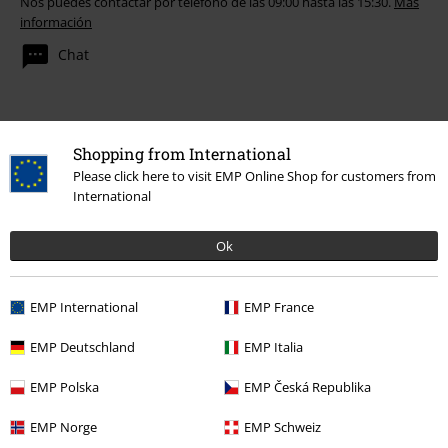
Nos puedes contactar por teléfono de las 09:00 hasta las 15:30.
Más
información
Chat
Servicio Atención al Cliente
Shopping from International
Please click here to visit EMP Online Shop for customers from
Ayuda (FAQ)
International
Política de Devolución
Ok
Devolver un artículo
EMP International
EMP France
Información de tallas generales
EMP Deutschland
EMP Italia
Cancelar mi membresía BSC
EMP Polska
EMP Česká Republika
Métodos de pago
EMP Norge
EMP Schweiz