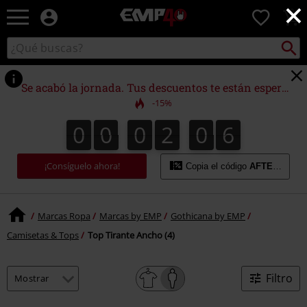
×
EMP
0
-
Música,
Buscar
Buscar
Películas,
en
TV
el
&
catálogo
Se acabó la jornada. Tus descuentos te están esperando.
Gaming
-15%
Merch
-
0
0
0
2
0
6
0
0
0
2
0
5
1
7
5
6
Ropa
Alternativa
¡Consíguelo ahora!
Copia el código
AFTERWORK
Marcas Ropa
Marcas by EMP
Gothicana by EMP
Camisetas & Tops
Top Tirante Ancho (4)
Filtro