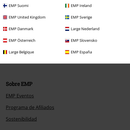
EMP Suomi
EMP Ireland
Descuentos para ti
EMP United Kingdom
EMP Sverige
Concursos
EMP Danmark
Large Nederland
Cheques Regalo
EMP Österreich
EMP Slovensko
Descuento para estudiantes
Large Belgique
EMP España
EMP Backstage Club
Sobre EMP
EMP Eventos
Programa de Afiliados
Sostenibilidad