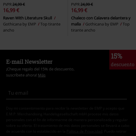
PVPR
24,99 €
PVPR
24,99 €
16,99 €
16,99 €
Raven With Literature Skull
Chaleco con Calavera delantera y
Gothicana by EMP
Top tirante
malla
Gothicana by EMP
Top
ancho
tirante ancho
15%
E-mail Newsletter
descuento
¡Cheque regalo del 15% de descuento,
suscríbete ahora!
Más
Doy mi consentimiento para recibir la newsletter de EMP y acepto que
E.M.P. Merchandising Handelsgesellschaft mbH procese mis datos
personales con el fin de informarme de manera personalizada y regular
sobre su oferta. El tratamiento de mis datos personales se llevará a cabo
de acuerdo con lo establecido en la
Política de Privacidad
. Puedo retirar