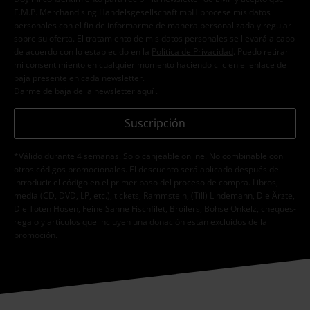
E.M.P. Merchandising Handelsgesellschaft mbH procese mis datos
personales con el fin de informarme de manera personalizada y regular
sobre su oferta. El tratamiento de mis datos personales se llevará a cabo
de acuerdo con lo establecido en la
Política de Privacidad
. Puedo retirar
mi consentimiento en cualquier momento haciendo clic en el enlace de
baja presente en cada newsletter.
Darme de baja de la newsletter
aquí
.
Suscripción
*Válido durante 4 semanas. Solo canjeable online. No combinable con
otros códigos promocionales. El descuento será aplicado después de
introducir el código en el primer paso del proceso de compra. Libros,
media (CD, DVD, LP, etc.), tickets, Rammstein, (Till) Lindemann, Die Ärzte,
Die Toten Hosen, Feine Sahne Fischfilet, Broilers, Böhse Onkelz, cheques-
regalo y artículos que incluyen una donación están excluidos de la
promoción.