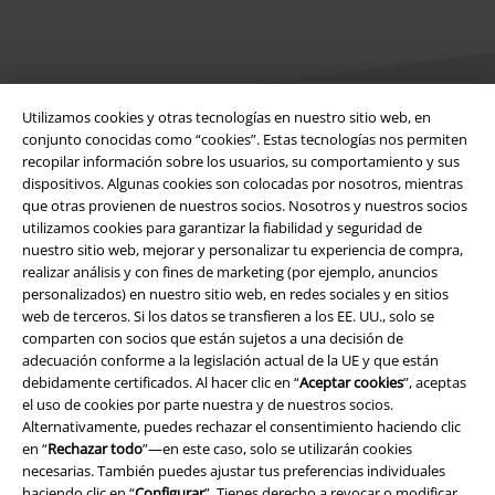
Utilizamos cookies y otras tecnologías en nuestro sitio web, en
conjunto conocidas como “cookies”. Estas tecnologías nos permiten
recopilar información sobre los usuarios, su comportamiento y sus
Legal
dispositivos. Algunas cookies son colocadas por nosotros, mientras
que otras provienen de nuestros socios. Nosotros y nuestros socios
Términos y Condiciones
utilizamos cookies para garantizar la fiabilidad y seguridad de
nuestro sitio web, mejorar y personalizar tu experiencia de compra,
Aviso Legal
realizar análisis y con fines de marketing (por ejemplo, anuncios
personalizados) en nuestro sitio web, en redes sociales y en sitios
web de terceros. Si los datos se transfieren a los EE. UU., solo se
Ley protección de datos
comparten con socios que están sujetos a una decisión de
adecuación conforme a la legislación actual de la UE y que están
Eliminación de residuos y protección del medioambiente
debidamente certificados. Al hacer clic en “
Aceptar cookies
”, aceptas
el uso de cookies por parte nuestra y de nuestros socios.
Declaración de Conformidad
Alternativamente, puedes rechazar el consentimiento haciendo clic
en “
Rechazar todo
”—en este caso, solo se utilizarán cookies
Información sobre accesibilidad
necesarias. También puedes ajustar tus preferencias individuales
haciendo clic en “
Configurar
”. Tienes derecho a revocar o modificar