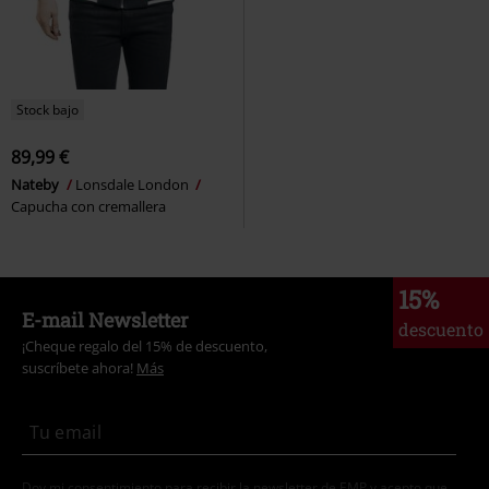
Stock bajo
89,99 €
Nateby
Lonsdale London
Capucha con cremallera
15%
E-mail Newsletter
descuento
¡Cheque regalo del 15% de descuento,
suscríbete ahora!
Más
Doy mi consentimiento para recibir la newsletter de EMP y acepto que