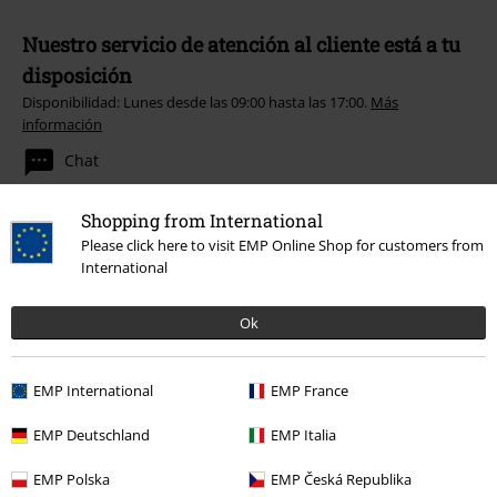
Nuestro servicio de atención al cliente está a tu
disposición
Disponibilidad: Lunes desde las 09:00 hasta las 17:00.
Más
información
Chat
Shopping from International
Please click here to visit EMP Online Shop for customers from
Servicio Atención al Cliente
International
Ayuda (FAQ)
Ok
Política de Devolución
EMP International
EMP France
Devolver un artículo
EMP Deutschland
EMP Italia
Información de tallas generales
EMP Polska
EMP Česká Republika
Cancelar mi membresía BSC