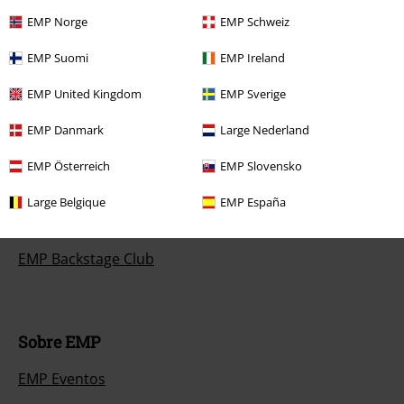
EMP Norge
EMP Schweiz
Métodos de pago
EMP Suomi
EMP Ireland
EMP United Kingdom
EMP Sverige
Descuentos para ti
EMP Danmark
Large Nederland
Concursos
EMP Österreich
EMP Slovensko
Cheques Regalo
Large Belgique
EMP España
Descuento para estudiantes
EMP Backstage Club
Sobre EMP
EMP Eventos