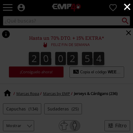
×
EMP
0
-
Música,
Buscar
Buscar
Películas,
en
TV
el
&
catálogo
Hasta un 70% DTO. + 15% EXTRA*
Gaming
FELIZ FIN DE SEMANA
Merch
-
2
0
0
2
5
3
2
0
0
2
5
2
2
3
0
4
3
Ropa
Alternativa
¡Consíguelo ahora!
Copia el código
WEEKEND
Marcas Ropa
Marcas by EMP
Jerseys & Cárdigans (236)
Capuchas
(134)
Sudaderas
(25)
Filtro