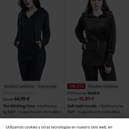
Detalles metálicos
Con encaje
23% DTO
Detalles metálicos
PVPR
Desde
69,99 €
PVPR
Desde
59,99 €
64,99 €
45,89 €
Desde
Desde
The Witching Hour
Gothicana
Soft Nicki hoodie
Gothicana by
by EMP
Capucha con cremallera
EMP
Capucha con cremallera
Utilizamos cookies y otras tecnologías en nuestro sitio web, en