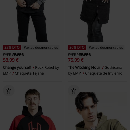
32% DTO
Partes desmontables
30% DTO
Partes desmontables
PVPR
79,99 €
PVPR
109,99 €
53,99 €
75,99 €
Change yourself
Rock Rebel by
The Witching Hour
Gothicana
EMP
Chaqueta Tejana
by EMP
Chaqueta de Invierno