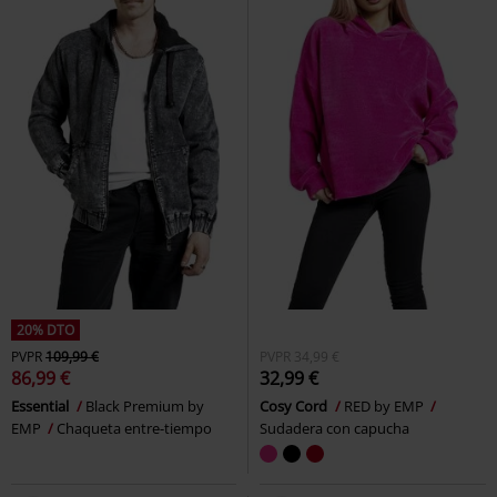
20% DTO
PVPR
109,99 €
PVPR
34,99 €
86,99 €
32,99 €
Essential
Black Premium by
Cosy Cord
RED by EMP
EMP
Chaqueta entre-tiempo
Sudadera con capucha