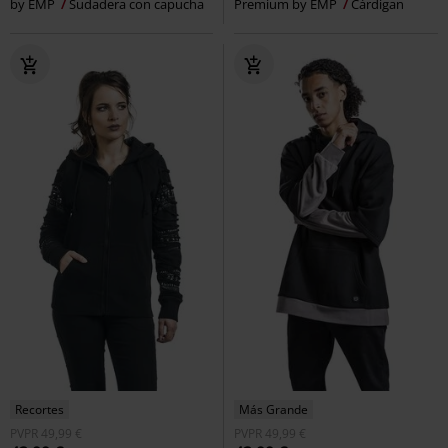
by EMP
Sudadera con capucha
Premium by EMP
Cárdigan
Recortes
Más Grande
PVPR
49,99 €
PVPR
49,99 €