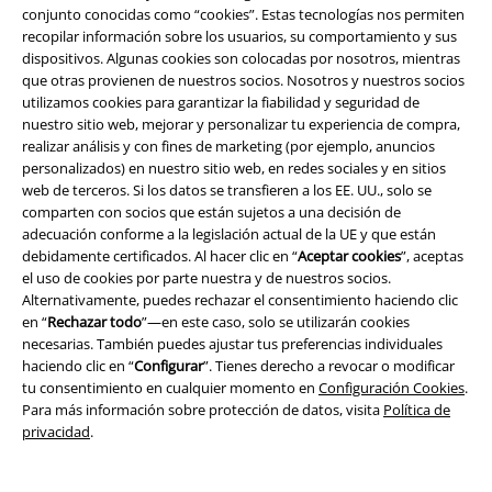
conjunto conocidas como “cookies”. Estas tecnologías nos permiten
recopilar información sobre los usuarios, su comportamiento y sus
dispositivos. Algunas cookies son colocadas por nosotros, mientras
que otras provienen de nuestros socios. Nosotros y nuestros socios
utilizamos cookies para garantizar la fiabilidad y seguridad de
nuestro sitio web, mejorar y personalizar tu experiencia de compra,
realizar análisis y con fines de marketing (por ejemplo, anuncios
personalizados) en nuestro sitio web, en redes sociales y en sitios
web de terceros. Si los datos se transfieren a los EE. UU., solo se
comparten con socios que están sujetos a una decisión de
adecuación conforme a la legislación actual de la UE y que están
debidamente certificados. Al hacer clic en “
Aceptar cookies
”, aceptas
el uso de cookies por parte nuestra y de nuestros socios.
Alternativamente, puedes rechazar el consentimiento haciendo clic
en “
Rechazar todo
”—en este caso, solo se utilizarán cookies
necesarias. También puedes ajustar tus preferencias individuales
haciendo clic en “
Configurar
”. Tienes derecho a revocar o modificar
25% DTO
Estampado especial
23% DTO
Talla grande
tu consentimiento en cualquier momento en
Configuración Cookies
.
PVPR
49,99 €
PVPR
Desde
59,99 €
Para más información sobre protección de datos, visita
Política de
37,39 €
45,89 €
Desde
privacidad
.
Cardigan Batwing
Gothicana by
Capucha teñida
Rock Rebel by
EMP
Cárdigan
EMP
Capucha con cremallera