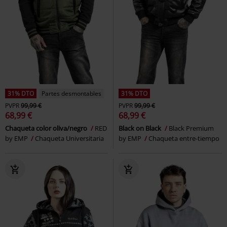
31% DTO
Partes desmontables
31% DTO
PVPR
99,99 €
PVPR
99,99 €
68,99 €
68,99 €
Chaqueta color oliva/negro
RED
Black on Black
Black Premium
by EMP
Chaqueta Universitaria
by EMP
Chaqueta entre-tiempo