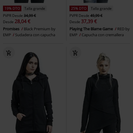
19% DTO
Talla grande
25% DTO
Talla grande
PVPR
Desde
34,99 €
PVPR
Desde
49,99 €
28,04 €
37,39 €
Desde
Desde
Promises
Black Premium by
Playing The Blame Game
RED by
EMP
Sudadera con capucha
EMP
Capucha con cremallera