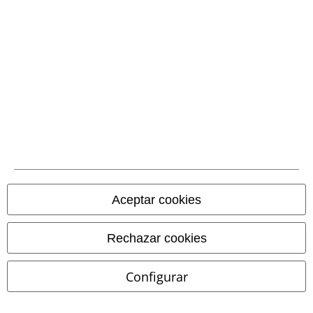
Aceptar cookies
Rechazar cookies
23% DTO
Bordado
19% DTO
Talla grande
Configurar
PVPR
Desde
59,99 €
PVPR
Desde
34,99 €
45,89 €
28,04 €
Desde
Desde