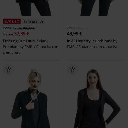
25% DTO
Talla grande
PVPR
Desde
49,99 €
PVPR
49,99 €
37,39 €
43,99 €
Desde
Freaking Out Loud
Black
In All Honesty
Gothicana by
Premium by EMP
Capucha con
EMP
Sudadera con capucha
cremallera