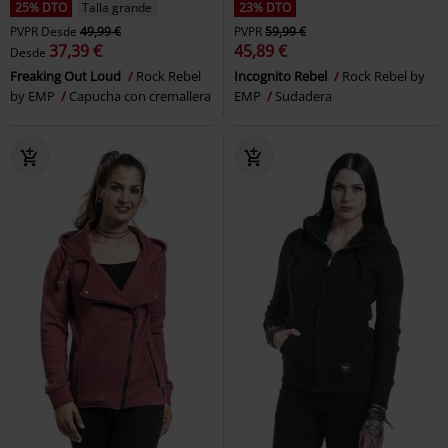
25% DTO
Talla grande
23% DTO
PVPR
Desde
49,99 €
PVPR
59,99 €
37,39 €
45,89 €
Desde
Freaking Out Loud
Rock Rebel
Incognito Rebel
Rock Rebel by
by EMP
Capucha con cremallera
EMP
Sudadera