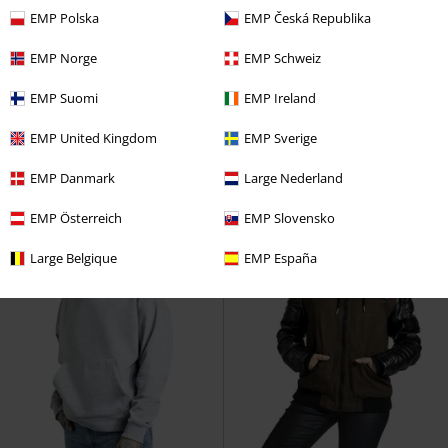
EMP Polska
EMP Česká Republika
Nuevo
Bordado
Detalles metálicos
PVPR
59,99 €
EMP Norge
EMP Schweiz
64,99 €
53,99 €
Double Closure
RED by EMP
Original Sinners Capucha
Rock
EMP Suomi
EMP Ireland
Capucha con cremallera
Rebel by EMP
Sudadera con
capucha
EMP United Kingdom
EMP Sverige
EMP Danmark
Large Nederland
EMP Österreich
EMP Slovensko
Large Belgique
EMP España