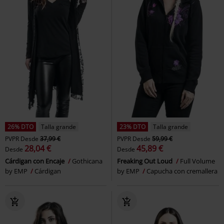
26% DTO
Talla grande
23% DTO
Talla grande
PVPR
Desde
37,99 €
PVPR
Desde
59,99 €
28,04 €
45,89 €
Desde
Desde
Cárdigan con Encaje
Gothicana
Freaking Out Loud
Full Volume
by EMP
Cárdigan
by EMP
Capucha con cremallera