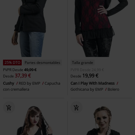
25% DTO
Partes desmontables
Talla grande
PVPR
Desde
49,99 €
PVPR
Desde
24,99 €
37,39 €
19,99 €
Desde
Desde
Cushy
RED by EMP
Capucha
Can I Play With Madness
con cremallera
Gothicana by EMP
Bolero