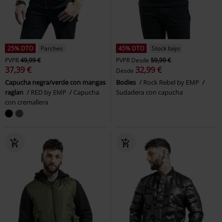
25% DTO
Parches
45% DTO
Stock bajo
PVPR
49,99 €
PVPR
Desde
59,99 €
37,39 €
32,99 €
Desde
Capucha negra/verde con mangas
Bodies
Rock Rebel by EMP
raglan
RED by EMP
Capucha
Sudadera con capucha
con cremallera