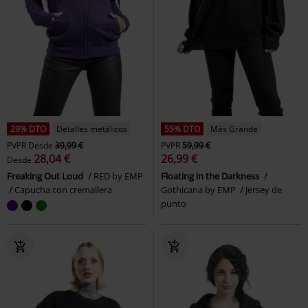
29% DTO
Detalles metálicos
55% DTO
Más Grande
PVPR
Desde
39,99 €
PVPR
59,99 €
28,04 €
26,99 €
Desde
Freaking Out Loud
RED by EMP
Floating in the Darkness
Capucha con cremallera
Gothicana by EMP
Jersey de
punto