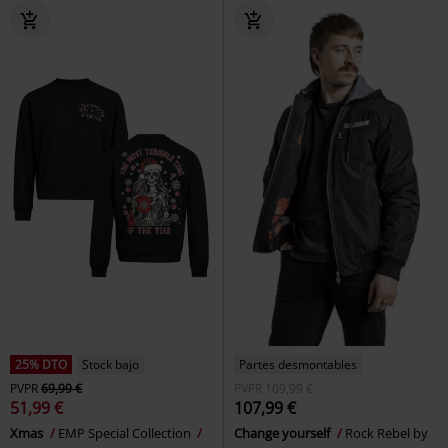
25% DTO
Stock bajo
Partes desmontables
PVPR
69,99 €
PVPR
109,99 €
51,99 €
107,99 €
Xmas
EMP Special Collection
Change yourself
Rock Rebel by