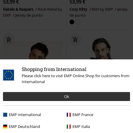
53,99 €
53,99 €
Rebels & Reapers
Rock Rebel by
Cozy Kitty
RED by EMP
Jersey
EMP
Jersey de punto
de punto
Shopping from International
Please click here to visit EMP Online Shop for customers from
International
Ok
EMP International
EMP France
EMP Deutschland
EMP Italia