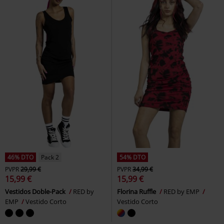
46% DTO
Pack 2
54% DTO
PVPR
29,99 €
PVPR
34,99 €
15,99 €
15,99 €
Vestidos Doble-Pack
RED by
Florina Ruffle
RED by EMP
EMP
Vestido Corto
Vestido Corto