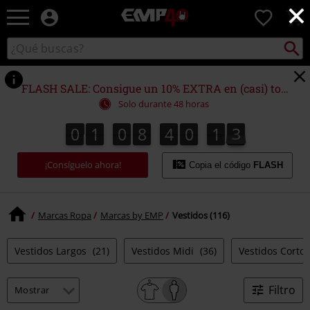
×
EMP
0
-
Música,
Buscar
Buscar
Películas,
en
TV
el
&
catálogo
FLASH SALE: Consigue un 10% EXTRA en (casi) todo
Gaming
Solo durante 48 horas
Merch
-
0
1
0
8
4
0
1
2
0
1
0
8
4
0
1
1
3
1
2
Ropa
Alternativa
¡Consíguelo ahora!
Copia el código
FLASH
Marcas Ropa
Marcas by EMP
Vestidos (116)
Vestidos Largos
(21)
Vestidos Midi
(36)
Vestidos Corto
Filtro