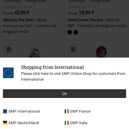
Stock bajo
Talla grande
Stock bajo
Talla grande
PVPR
Desde
49,99 €
PVPR
Desde
27,99 €
43,99 €
19,99 €
Desde
Desde
Alone In The Dark
Black
Here Comes The Sun
RED by
Premium by EMP
Vestidos de
EMP
Vestidos de longitud media
longitud media
Shopping from International
Please click here to visit EMP Online Shop for customers from
International
Ok
EMP International
EMP France
EMP Deutschland
EMP Italia