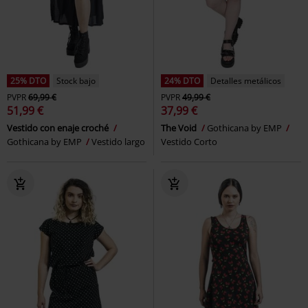
25% DTO
Stock bajo
24% DTO
Detalles metálicos
PVPR
69,99 €
PVPR
49,99 €
51,99 €
37,99 €
Vestido con enaje croché
The Void
Gothicana by EMP
Gothicana by EMP
Vestido largo
Vestido Corto