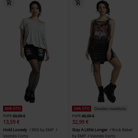
66% DTO
34% DTO
Detalles metálicos
PVPR
39,99 €
PVPR
49,99 €
13,59 €
32,99 €
Hold Loosely
RED by EMP
Stay A Little Longer
Rock Rebel
Vestido Corto
by EMP
Vestido Corto