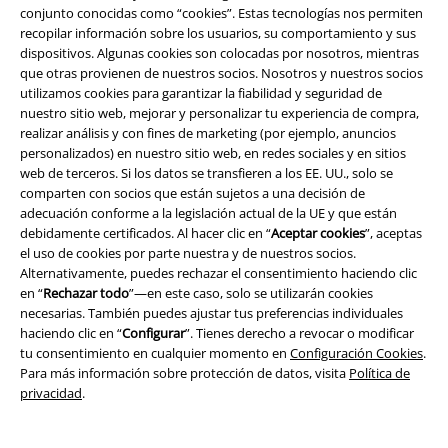
21,59 €
32,99 €
conjunto conocidas como “cookies”. Estas tecnologías nos permiten
recopilar información sobre los usuarios, su comportamiento y sus
Valeria - Mini Vestido
RED by
Corporate Goth
Gothicana by
dispositivos. Algunas cookies son colocadas por nosotros, mientras
EMP
Vestido Corto
EMP
Vestidos de longitud media
que otras provienen de nuestros socios. Nosotros y nuestros socios
utilizamos cookies para garantizar la fiabilidad y seguridad de
nuestro sitio web, mejorar y personalizar tu experiencia de compra,
realizar análisis y con fines de marketing (por ejemplo, anuncios
personalizados) en nuestro sitio web, en redes sociales y en sitios
web de terceros. Si los datos se transfieren a los EE. UU., solo se
comparten con socios que están sujetos a una decisión de
adecuación conforme a la legislación actual de la UE y que están
debidamente certificados. Al hacer clic en “
Aceptar cookies
”, aceptas
el uso de cookies por parte nuestra y de nuestros socios.
Alternativamente, puedes rechazar el consentimiento haciendo clic
en “
Rechazar todo
”—en este caso, solo se utilizarán cookies
necesarias. También puedes ajustar tus preferencias individuales
haciendo clic en “
Configurar
”. Tienes derecho a revocar o modificar
tu consentimiento en cualquier momento en
Configuración Cookies
.
Para más información sobre protección de datos, visita
Política de
privacidad
.