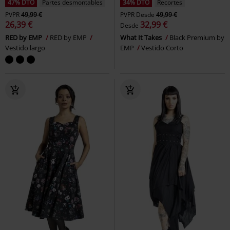
47% DTO
Partes desmontables
34% DTO
Recortes
PVPR
49,99 €
PVPR
Desde
49,99 €
26,39 €
32,99 €
Desde
RED by EMP
RED by EMP
What It Takes
Black Premium by
Vestido largo
EMP
Vestido Corto