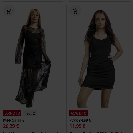
56% DTO
Pack 2
65% DTO
PVPR
59,99 €
PVPR
34,99 €
26,39 €
11,99 €