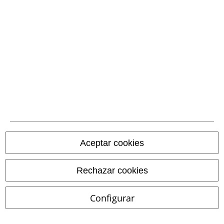
Bordado
45% DTO
PVPR
54,99 €
PVPR
59,99 €
48,99 €
32,99 €
Pagan Roots Checked Dress
The Witching Hour
R.E.D. by
Black Premium by EMP
Vestido
EMP
Vestido Corto
Corto
Aceptar cookies
Rechazar cookies
Configurar