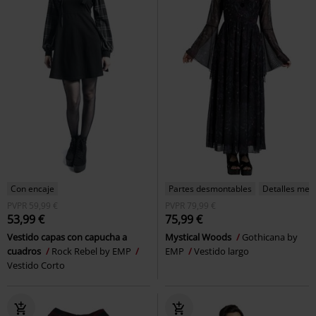
Con encaje
Partes desmontables
Detalles metá
PVPR
59,99 €
PVPR
79,99 €
53,99 €
75,99 €
Vestido capas con capucha a
Mystical Woods
Gothicana by
cuadros
Rock Rebel by EMP
EMP
Vestido largo
Vestido Corto