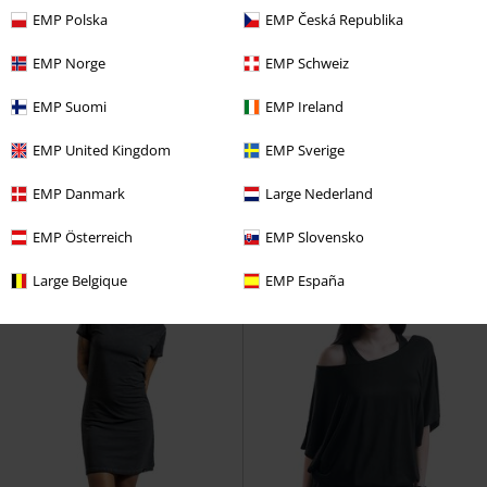
EMP Polska
EMP Česká Republika
EMP Norge
EMP Schweiz
Stock bajo
22% DTO
Stock bajo
PVPR
49,99 €
PVPR
34,99 €
EMP Suomi
EMP Ireland
43,99 €
26,99 €
Rock Rebel Vestido a cuadros con
Valeria - Mini Vestido
RED by
EMP United Kingdom
EMP Sverige
nudo delantero
Rock Rebel by
EMP
Vestido Corto
EMP
Vestido Corto
EMP Danmark
Large Nederland
EMP Österreich
EMP Slovensko
Large Belgique
EMP España