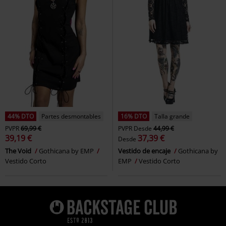
44% DTO
Partes desmontables
16% DTO
Talla grande
PVPR
69,99 €
PVPR
Desde
44,99 €
39,19 €
37,39 €
Desde
The Void
Gothicana by EMP
Vestido de encaje
Gothicana by
Vestido Corto
EMP
Vestido Corto