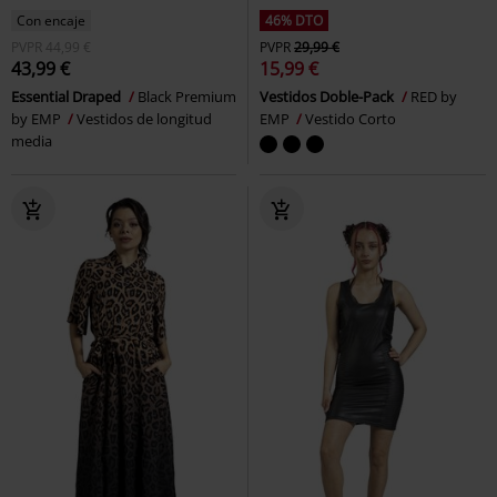
Con encaje
46% DTO
PVPR
44,99 €
PVPR
29,99 €
43,99 €
15,99 €
Essential Draped
Black Premium
Vestidos Doble-Pack
RED by
by EMP
Vestidos de longitud
EMP
Vestido Corto
media