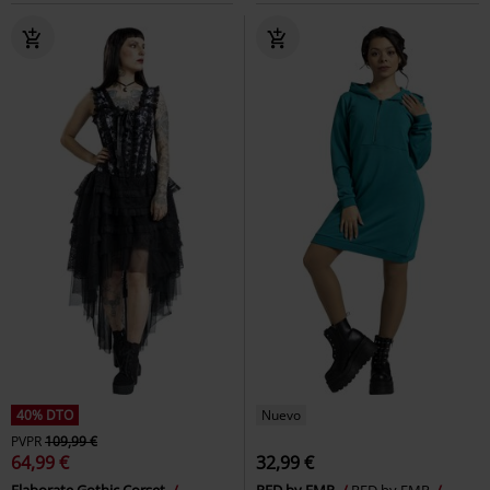
40% DTO
Nuevo
PVPR
109,99 €
64,99 €
32,99 €
Elaborate Gothic Corset
RED by EMP
RED by EMP