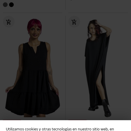
38% DTO
Stock bajo
26% DTO
Utilizamos cookies y otras tecnologías en nuestro sitio web, en
PVPR
34,99 €
PVPR
44,99 €