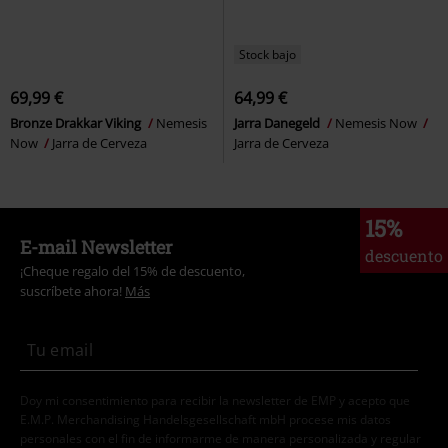
Stock bajo
69,99 €
64,99 €
Bronze Drakkar Viking
Nemesis
Jarra Danegeld
Nemesis Now
Now
Jarra de Cerveza
Jarra de Cerveza
15%
E-mail Newsletter
descuento
¡Cheque regalo del 15% de descuento,
suscríbete ahora!
Más
Doy mi consentimiento para recibir la newsletter de EMP y acepto que
E.M.P. Merchandising Handelsgesellschaft mbH procese mis datos
personales con el fin de informarme de manera personalizada y regular