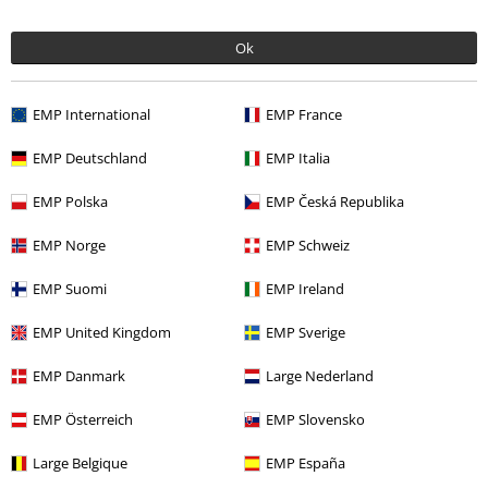
Ok
Descuentos para ti
EMP International
EMP France
Concursos
EMP Deutschland
EMP Italia
Cheques Regalo
EMP Polska
EMP Česká Republika
Descuento para estudiantes
EMP Norge
EMP Schweiz
EMP Backstage Club
EMP Suomi
EMP Ireland
EMP United Kingdom
EMP Sverige
Sobre EMP
EMP Danmark
Large Nederland
EMP Eventos
EMP Österreich
EMP Slovensko
Programa de Afiliados
Large Belgique
EMP España