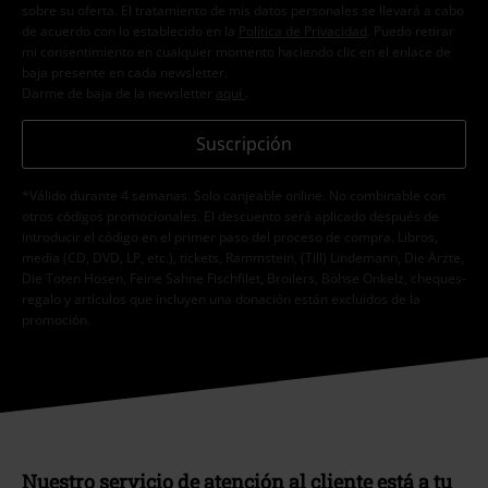
sobre su oferta. El tratamiento de mis datos personales se llevará a cabo
de acuerdo con lo establecido en la
Política de Privacidad
. Puedo retirar
mi consentimiento en cualquier momento haciendo clic en el enlace de
baja presente en cada newsletter.
Darme de baja de la newsletter
aquí
.
Suscripción
*Válido durante 4 semanas. Solo canjeable online. No combinable con
otros códigos promocionales. El descuento será aplicado después de
introducir el código en el primer paso del proceso de compra. Libros,
media (CD, DVD, LP, etc.), tickets, Rammstein, (Till) Lindemann, Die Ärzte,
Die Toten Hosen, Feine Sahne Fischfilet, Broilers, Böhse Onkelz, cheques-
regalo y artículos que incluyen una donación están excluidos de la
promoción.
Nuestro servicio de atención al cliente está a tu