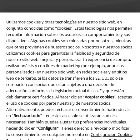
Utilizamos cookies y otras tecnologías en nuestro sitio web, en
conjunto conocidas como “cookies”. Estas tecnologías nos permiten
recopilar información sobre los usuarios, su comportamiento y sus
Legal
dispositivos. Algunas cookies son colocadas por nosotros, mientras
que otras provienen de nuestros socios. Nosotros y nuestros socios
Términos y Condiciones
utilizamos cookies para garantizar la fiabilidad y seguridad de
nuestro sitio web, mejorar y personalizar tu experiencia de compra,
Aviso Legal
realizar análisis y con fines de marketing (por ejemplo, anuncios
personalizados) en nuestro sitio web, en redes sociales y en sitios
Ley protección de datos
web de terceros. Si los datos se transfieren a los EE. UU., solo se
comparten con socios que están sujetos a una decisión de
Eliminación de residuos y protección del medioambiente
adecuación conforme a la legislación actual de la UE y que están
debidamente certificados. Al hacer clic en “
Aceptar cookies
”, aceptas
el uso de cookies por parte nuestra y de nuestros socios.
Declaración de Conformidad
Alternativamente, puedes rechazar el consentimiento haciendo clic
en “
Rechazar todo
”—en este caso, solo se utilizarán cookies
Información sobre accesibilidad
necesarias. También puedes ajustar tus preferencias individuales
haciendo clic en “
Configurar
”. Tienes derecho a revocar o modificar
Configuración Cookies
tu consentimiento en cualquier momento en
Configuración Cookies
.