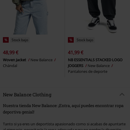
%
Stock bajo
%
Stock bajo
48,99 €
41,99 €
Woven Jacket
New Balance
NB ESSENTIALS STACKED LOGO
Chándal
JOGGERS
New Balance
Pantalones de deporte
New Balance Clothing
Nuestra tienda New Balance: ¡Entra, aquí puedes encontrar ropa
deportiva genial!
Tanto si ya eres un deportista apasionado como si acabas de apuntarte
al gimnasio, necesitarás la ropa adecuada para no perder la diversión