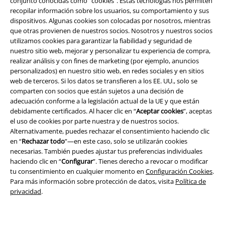
conjunto conocidas como “cookies”. Estas tecnologías nos permiten
recopilar información sobre los usuarios, su comportamiento y sus
dispositivos. Algunas cookies son colocadas por nosotros, mientras
que otras provienen de nuestros socios. Nosotros y nuestros socios
Legal
utilizamos cookies para garantizar la fiabilidad y seguridad de
nuestro sitio web, mejorar y personalizar tu experiencia de compra,
Términos y Condiciones
realizar análisis y con fines de marketing (por ejemplo, anuncios
personalizados) en nuestro sitio web, en redes sociales y en sitios
Aviso Legal
web de terceros. Si los datos se transfieren a los EE. UU., solo se
comparten con socios que están sujetos a una decisión de
Ley protección de datos
adecuación conforme a la legislación actual de la UE y que están
debidamente certificados. Al hacer clic en “
Aceptar cookies
”, aceptas
el uso de cookies por parte nuestra y de nuestros socios.
Eliminación de residuos y protección del medioambiente
Alternativamente, puedes rechazar el consentimiento haciendo clic
en “
Rechazar todo
”—en este caso, solo se utilizarán cookies
Declaración de Conformidad
necesarias. También puedes ajustar tus preferencias individuales
haciendo clic en “
Configurar
”. Tienes derecho a revocar o modificar
Información sobre accesibilidad
tu consentimiento en cualquier momento en
Configuración Cookies
.
Para más información sobre protección de datos, visita
Política de
Configuración Cookies
privacidad
.
Cancelar pedido