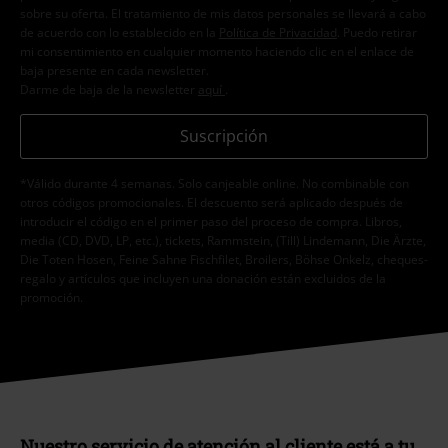
sobre su oferta. El tratamiento de mis datos personales se llevará a cabo
de acuerdo con lo establecido en la
Política de Privacidad
. Puedo retirar
mi consentimiento en cualquier momento haciendo clic en el enlace de
baja presente en cada newsletter.
Darme de baja de la newsletter
aquí
.
Suscripción
*Válido durante 4 semanas. Solo canjeable online. No combinable con
otros códigos promocionales. El descuento será aplicado después de
introducir el código en el primer paso del proceso de compra. Libros,
media (CD, DVD, LP, etc.), tickets, Rammstein, (Till) Lindemann, Die Ärzte,
Die Toten Hosen, Feine Sahne Fischfilet, Broilers, Böhse Onkelz, cheques-
regalo y artículos que incluyen una donación están excluidos de la
promoción.
Nuestro servicio de atención al cliente está a tu