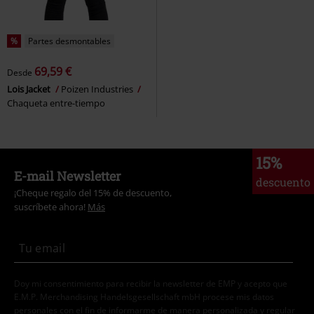
%
Partes desmontables
69,59 €
Desde
Lois Jacket
Poizen Industries
Chaqueta entre-tiempo
15%
E-mail Newsletter
descuento
¡Cheque regalo del 15% de descuento,
suscríbete ahora!
Más
Doy mi consentimiento para recibir la newsletter de EMP y acepto que
E.M.P. Merchandising Handelsgesellschaft mbH procese mis datos
personales con el fin de informarme de manera personalizada y regular