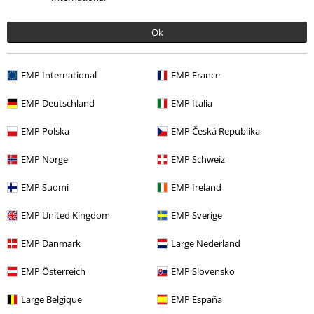
Ok
Descuentos para ti
EMP International
EMP France
Concursos
EMP Deutschland
EMP Italia
Cheques Regalo
EMP Polska
EMP Česká Republika
Descuento para estudiantes
EMP Norge
EMP Schweiz
EMP Backstage Club
EMP Suomi
EMP Ireland
EMP United Kingdom
EMP Sverige
Sobre EMP
EMP Danmark
Large Nederland
EMP Eventos
EMP Österreich
EMP Slovensko
Programa de Afiliados
Large Belgique
EMP España