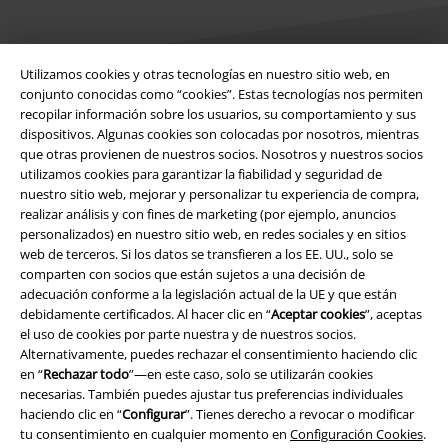
Utilizamos cookies y otras tecnologías en nuestro sitio web, en
conjunto conocidas como “cookies”. Estas tecnologías nos permiten
recopilar información sobre los usuarios, su comportamiento y sus
Legal
dispositivos. Algunas cookies son colocadas por nosotros, mientras
que otras provienen de nuestros socios. Nosotros y nuestros socios
Términos y Condiciones
utilizamos cookies para garantizar la fiabilidad y seguridad de
nuestro sitio web, mejorar y personalizar tu experiencia de compra,
Aviso Legal
realizar análisis y con fines de marketing (por ejemplo, anuncios
personalizados) en nuestro sitio web, en redes sociales y en sitios
Ley protección de datos
web de terceros. Si los datos se transfieren a los EE. UU., solo se
comparten con socios que están sujetos a una decisión de
Eliminación de residuos y protección del medioambiente
adecuación conforme a la legislación actual de la UE y que están
debidamente certificados. Al hacer clic en “
Aceptar cookies
”, aceptas
el uso de cookies por parte nuestra y de nuestros socios.
Declaración de Conformidad
Alternativamente, puedes rechazar el consentimiento haciendo clic
en “
Rechazar todo
”—en este caso, solo se utilizarán cookies
Información sobre accesibilidad
necesarias. También puedes ajustar tus preferencias individuales
haciendo clic en “
Configurar
”. Tienes derecho a revocar o modificar
Configuración Cookies
tu consentimiento en cualquier momento en
Configuración Cookies
.