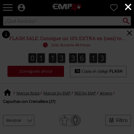
×
EMP
0
-
Música,
Buscar
Buscar
Películas,
en
TV
el
&
catálogo
FLASH SALE: Consigue un 10% EXTRA en (casi) todo
Gaming
Solo durante 48 horas
Merch
-
0
1
1
3
3
6
1
2
0
1
1
3
3
6
1
1
3
1
2
Ropa
Alternativa
¡Consíguelo ahora!
Copia el código
FLASH
Marcas Ropa
Marcas by EMP
RED by EMP
Jerseys
Capuchas con Cremallera (27)
Filtro