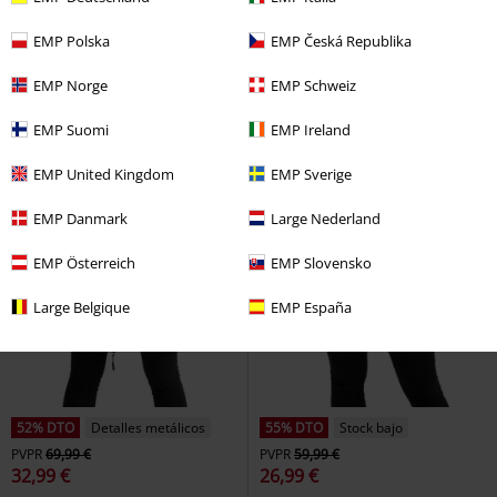
EMP Polska
EMP Česká Republika
EMP Norge
EMP Schweiz
EMP Suomi
EMP Ireland
EMP United Kingdom
EMP Sverige
EMP Danmark
Large Nederland
EMP Österreich
EMP Slovensko
Large Belgique
EMP España
52% DTO
Detalles metálicos
55% DTO
Stock bajo
PVPR
69,99 €
PVPR
59,99 €
32,99 €
26,99 €