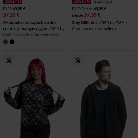
25% DTO
25% DTO
Stock bajo
PVPR
49,99 €
PVPR
Desde
49,99 €
37,39 €
37,39 €
Desde
CHaqueta con capucha a dos
Stay Different
RED by EMP
colores y mangas raglan
RED by
Capucha con cremallera
EMP
Capucha con cremallera