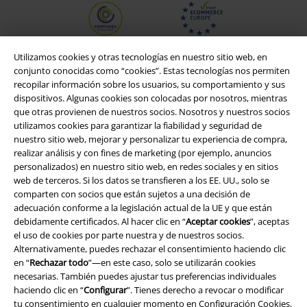
Utilizamos cookies y otras tecnologías en nuestro sitio web, en
conjunto conocidas como “cookies”. Estas tecnologías nos permiten
recopilar información sobre los usuarios, su comportamiento y sus
dispositivos. Algunas cookies son colocadas por nosotros, mientras
que otras provienen de nuestros socios. Nosotros y nuestros socios
utilizamos cookies para garantizar la fiabilidad y seguridad de
nuestro sitio web, mejorar y personalizar tu experiencia de compra,
realizar análisis y con fines de marketing (por ejemplo, anuncios
personalizados) en nuestro sitio web, en redes sociales y en sitios
web de terceros. Si los datos se transfieren a los EE. UU., solo se
Legal
comparten con socios que están sujetos a una decisión de
adecuación conforme a la legislación actual de la UE y que están
Términos y Condiciones
debidamente certificados. Al hacer clic en “
Aceptar cookies
”, aceptas
el uso de cookies por parte nuestra y de nuestros socios.
Aviso Legal
Alternativamente, puedes rechazar el consentimiento haciendo clic
en “
Rechazar todo
”—en este caso, solo se utilizarán cookies
Ley protección de datos
necesarias. También puedes ajustar tus preferencias individuales
haciendo clic en “
Configurar
”. Tienes derecho a revocar o modificar
Eliminación de residuos y protección del medioambiente
tu consentimiento en cualquier momento en
Configuración Cookies
.