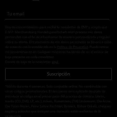
Doy mi consentimiento para recibir la newsletter de EMP y acepto que
E.M.P. Merchandising Handelsgesellschaft mbH procese mis datos
personales con el fin de informarme de manera personalizada y regular
sobre su oferta. El tratamiento de mis datos personales se llevará a cabo
de acuerdo con lo establecido en la
Política de Privacidad
. Puedo retirar
mi consentimiento en cualquier momento haciendo clic en el enlace de
baja presente en cada newsletter.
Darme de baja de la newsletter
aquí
.
Suscripción
*Válido durante 4 semanas. Solo canjeable online. No combinable con
otros códigos promocionales. El descuento será aplicado después de
introducir el código en el primer paso del proceso de compra. Libros,
media (CD, DVD, LP, etc.), tickets, Rammstein, (Till) Lindemann, Die Ärzte,
Die Toten Hosen, Feine Sahne Fischfilet, Broilers, Böhse Onkelz, cheques-
regalo y artículos que incluyen una donación están excluidos de la
promoción.