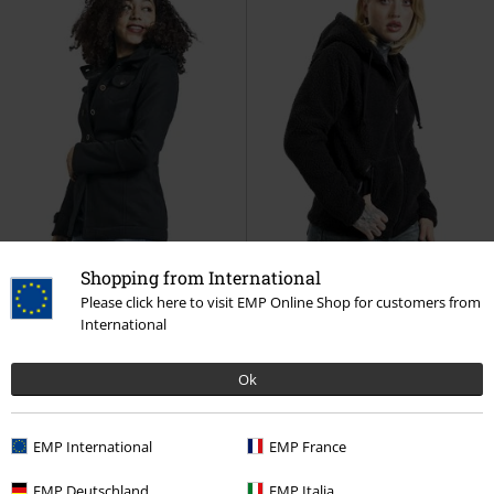
Shopping from International
Please click here to visit EMP Online Shop for customers from
International
25% DTO
Partes desmontables
Stock bajo
Detalles metálicos
PVPR
Desde
49,99 €
PVPR
59,99 €
Ok
37,39 €
53,99 €
Desde
Cushy
RED by EMP
Capucha
Capucha con forro polar
RED by
EMP International
EMP France
con cremallera
EMP
Capucha con cremallera
EMP Deutschland
EMP Italia