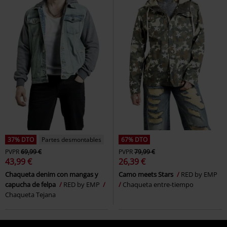
37% DTO
Partes desmontables
67% DTO
PVPR
69,99 €
PVPR
79,99 €
43,99 €
26,39 €
Chaqueta denim con mangas y
Camo meets Stars
RED by EMP
capucha de felpa
RED by EMP
Chaqueta entre-tiempo
Chaqueta Tejana