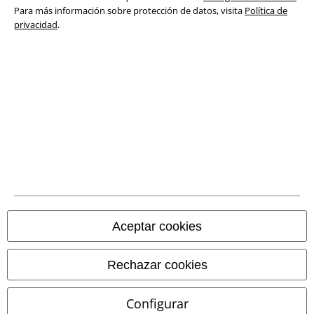
Para más información sobre protección de datos, visita
Política de
privacidad
.
Declaración de Conformidad
Información sobre accesibilidad
Configuración Cookies
Cancelar pedido
Todos los precios incluyen el IVA pero no los
gastos de transporte
© 1986-2026 E.M.P. Merchandising HGmbH
Aceptar cookies
Tiendas EMP online
Rechazar cookies
EMP International
Configurar
EMP France