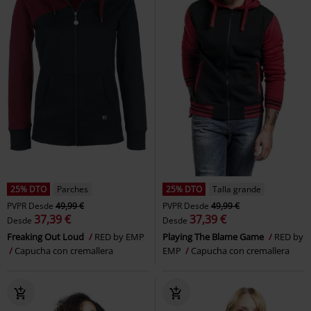
25% DTO
Parches
25% DTO
Talla grande
PVPR
Desde
49,99 €
PVPR
Desde
49,99 €
37,39 €
37,39 €
Desde
Desde
Freaking Out Loud
RED by EMP
Playing The Blame Game
RED by
Capucha con cremallera
EMP
Capucha con cremallera