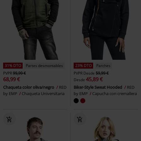
31% DTO
Partes desmontables
23% DTO
Parches
PVPR
99,99 €
PVPR
Desde
59,99 €
68,99 €
45,89 €
Desde
Chaqueta color oliva/negro
RED
Biker-Style Sweat Hooded
RED
by EMP
Chaqueta Universitaria
by EMP
Capucha con cremallera