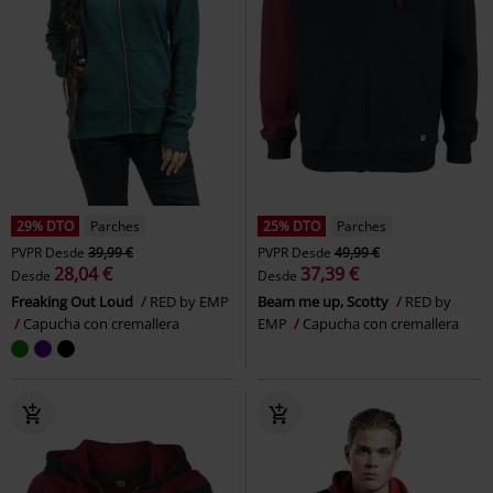
29% DTO
Parches
25% DTO
Parches
PVPR
Desde
39,99 €
PVPR
Desde
49,99 €
28,04 €
37,39 €
Desde
Desde
Freaking Out Loud
RED by EMP
Beam me up, Scotty
RED by
Capucha con cremallera
EMP
Capucha con cremallera