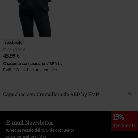
Stock bajo
PVPR
49,99 €
43,99 €
Chaqueta con capucha
RED by
EMP
Capucha con cremallera
Capuchas con Cremallera de RED by EMP
15%
E-mail Newsletter
descuento
¡Cheque regalo del 15% de descuento,
suscríbete ahora!
Más