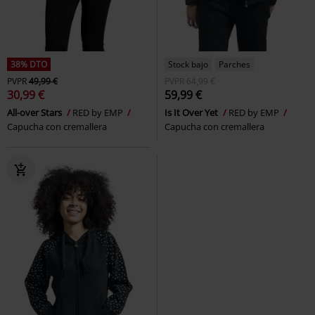
38% DTO
Stock bajo
Parches
PVPR
49,99 €
PVPR
64,99 €
30,99 €
59,99 €
All-over Stars
RED by EMP
Is It Over Yet
RED by EMP
Capucha con cremallera
Capucha con cremallera