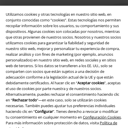
Utilizamos cookies y otras tecnologías en nuestro sitio web, en
conjunto conocidas como “cookies”. Estas tecnologías nos permiten
recopilar información sobre los usuarios, su comportamiento y sus
dispositivos. Algunas cookies son colocadas por nosotros, mientras
Legal
que otras provienen de nuestros socios. Nosotros y nuestros socios
utilizamos cookies para garantizar la fiabilidad y seguridad de
Términos y Condiciones
nuestro sitio web, mejorar y personalizar tu experiencia de compra,
realizar análisis y con fines de marketing (por ejemplo, anuncios
Aviso Legal
personalizados) en nuestro sitio web, en redes sociales y en sitios
web de terceros. Si los datos se transfieren a los EE. UU., solo se
comparten con socios que están sujetos a una decisión de
Ley protección de datos
adecuación conforme a la legislación actual de la UE y que están
debidamente certificados. Al hacer clic en “
Aceptar cookies
”, aceptas
Eliminación de residuos y protección del medioambiente
el uso de cookies por parte nuestra y de nuestros socios.
Alternativamente, puedes rechazar el consentimiento haciendo clic
Declaración de Conformidad
en “
Rechazar todo
”—en este caso, solo se utilizarán cookies
necesarias. También puedes ajustar tus preferencias individuales
Información sobre accesibilidad
haciendo clic en “
Configurar
”. Tienes derecho a revocar o modificar
tu consentimiento en cualquier momento en
Configuración Cookies
.
Para más información sobre protección de datos, visita
Política de
Configuración Cookies