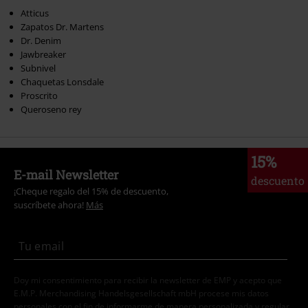
Atticus
Zapatos Dr. Martens
Dr. Denim
Jawbreaker
Subnivel
Chaquetas Lonsdale
Proscrito
Queroseno rey
15%
E-mail Newsletter
descuento
¡Cheque regalo del 15% de descuento,
suscríbete ahora!
Más
Doy mi consentimiento para recibir la newsletter de EMP y acepto que
E.M.P. Merchandising Handelsgesellschaft mbH procese mis datos
personales con el fin de informarme de manera personalizada y regular