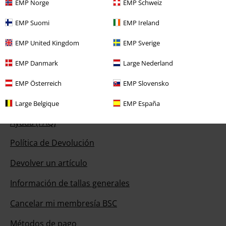
Nuestro servicio de atención al cliente está a tu
EMP Norge
EMP Schweiz
disposición
EMP Suomi
EMP Ireland
Nos puedes contactar por teléfono de las 09:00 hasta las 17:00.
Más
información
EMP United Kingdom
EMP Sverige
Chat
EMP Danmark
Large Nederland
EMP Österreich
EMP Slovensko
Servicio Atención al Cliente
Large Belgique
EMP España
Ayuda (FAQ)
Política de Devolución
Devolver un artículo
Información de tallas generales
Cancelar mi membresía BSC
Métodos de pago