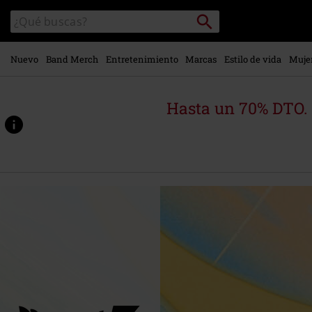
Ir al
Buscar
Buscar
contenido
en
principal
el
catálogo
Nuevo
Band Merch
Entretenimiento
Marcas
Estilo de vida
Muje
Hasta un 70% DTO.