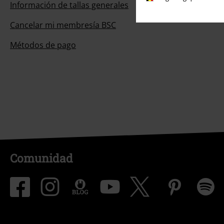
Información de tallas generales
Cancelar mi membresía BSC
Métodos de pago
Comunidad