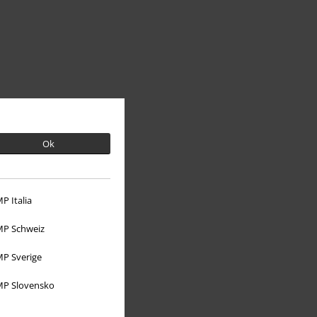
Ok
P Italia
Sobre EMP
P Schweiz
EMP Eventos
P Sverige
Programa de Afiliados
P Slovensko
Sostenibilidad