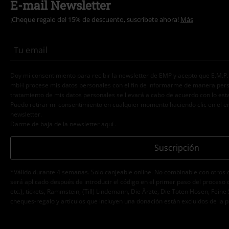
E-mail Newsletter
¡Cheque regalo del 15% de descuento, suscríbete ahora!
Más
Doy mi consentimiento para recibir la newsletter de EMP y acepto que E.M.P
mbH procese mis datos personales con el fin de informarme de manera person
tratamiento de mis datos personales se llevará a cabo de acuerdo con lo est
Puedo retirar mi consentimiento en cualquier momento haciendo clic en el e
newsletter.
Darme de baja de la newsletter
aquí
.
Suscripción
*Válido durante 4 semanas. Solo canjeable online. No combinable con otros 
será aplicado después de introducir el código en el primer paso del proceso 
etc.), tickets, Rammstein, (Till) Lindemann, Die Ärzte, Die Toten Hosen, Feine 
cheques-regalo y artículos que incluyen una donación están excluidos de la 