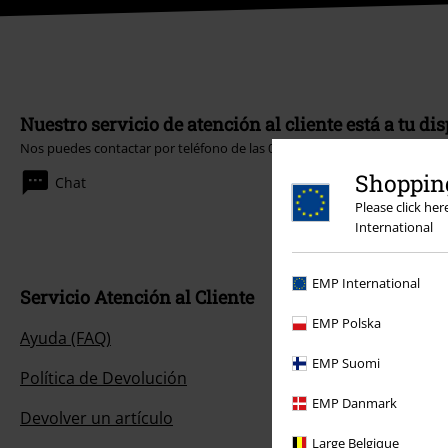
Nuestro servicio de atención al cliente está a tu di
Nos puedes contactar por teléfono de las 09:00 hasta las 17:00.
Más info
Shopping
Chat
Please click he
International
EMP International
Servicio Atención al Cliente
EMP Polska
Ayuda (FAQ)
EMP Suomi
Política de Devolución
EMP Danmark
Devolver un artículo
Large Belgique