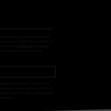
. Merchandising Handelsgesellschaft
alizada y regular sobre su oferta. El
ablecido en la
Política de Privacidad
.
nlace de baja presente en cada
códigos promocionales. El descuento
de compra. Libros, media (CD, DVD, LP,
Sahne Fischfilet, Broilers, Böhse Onkelz,
promoción.