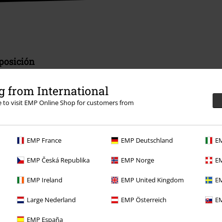
sposición
rmación
 from International
re to visit EMP Online Shop for customers from
EMP France
EMP Deutschland
EM
Descuentos para ti
EMP Česká Republika
EMP Norge
EM
Concursos
EMP Ireland
EMP United Kingdom
EM
Cheques Regalo
Large Nederland
EMP Österreich
EM
Descuento para estudiantes
EMP España