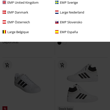
EMP United Kingdom
EMP Sverige
EMP Danmark
Large Nederland
%
Stock bajo
Stock bajo
EMP Österreich
EMP Slovensko
134,99 €
70,99 €
Large Belgique
EMP España
Metamorphosis Distressed
BARREDA MARY JANES
Adidas
Platform
Denatured by KOI
Deportivas
Deportivas
%
Stock bajo