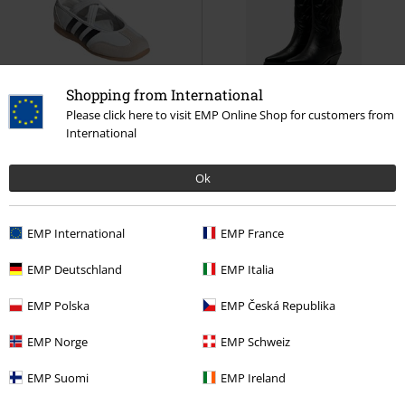
Shopping from International
Please click here to visit EMP Online Shop for customers from
Stock bajo
Stock bajo
International
70,99 €
86,99 €
Ok
BARREDA MARY JANES
Adidas
ONLBRONCO-1 PU COWBOY
Deportivas
BOOTS
Only
Botas
EMP International
EMP France
EMP Deutschland
EMP Italia
EMP Polska
EMP Česká Republika
EMP Norge
EMP Schweiz
EMP Suomi
EMP Ireland