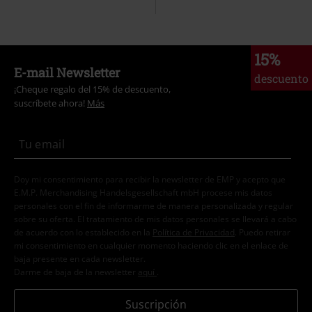
15%
E-mail Newsletter
descuento
¡Cheque regalo del 15% de descuento,
suscríbete ahora!
Más
Doy mi consentimiento para recibir la newsletter de EMP y acepto que
E.M.P. Merchandising Handelsgesellschaft mbH procese mis datos
personales con el fin de informarme de manera personalizada y regular
sobre su oferta. El tratamiento de mis datos personales se llevará a cabo
de acuerdo con lo establecido en la
Política de Privacidad
. Puedo retirar
mi consentimiento en cualquier momento haciendo clic en el enlace de
baja presente en cada newsletter.
Darme de baja de la newsletter
aquí
.
Suscripción