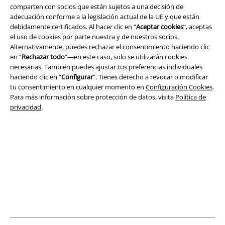
Términos y Condiciones
comparten con socios que están sujetos a una decisión de
adecuación conforme a la legislación actual de la UE y que están
debidamente certificados. Al hacer clic en “
Aceptar cookies
”, aceptas
Aviso Legal
el uso de cookies por parte nuestra y de nuestros socios.
Alternativamente, puedes rechazar el consentimiento haciendo clic
Ley protección de datos
en “
Rechazar todo
”—en este caso, solo se utilizarán cookies
necesarias. También puedes ajustar tus preferencias individuales
Eliminación de residuos y protección del medioambiente
haciendo clic en “
Configurar
”. Tienes derecho a revocar o modificar
tu consentimiento en cualquier momento en
Configuración Cookies
.
Declaración de Conformidad
Para más información sobre protección de datos, visita
Política de
privacidad
.
Información sobre accesibilidad
Configuración Cookies
Cancelar pedido
Todos los precios incluyen el IVA pero no los
gastos de transporte
© 1986-2026 E.M.P. Merchandising HGmbH