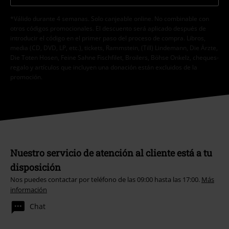
*Válido durante 4 semanas. Solo canjeable online. No combinable con
otros códigos promocionales. El descuento será aplicado después de
introducir el código en el primer paso del proceso de compra. Libros,
media (CD, DVD, LP, etc.), tickets, Rammstein, (Till) Lindemann, Die Ärzte,
Die Toten Hosen, Feine Sahne Fischfilet, Broilers, Böhse Onkelz, cheques-
regalo y artículos que incluyen una donación están excluidos de la
promoción.
Nuestro servicio de atención al cliente está a tu
disposición
Nos puedes contactar por teléfono de las 09:00 hasta las 17:00.
Más
información
Chat