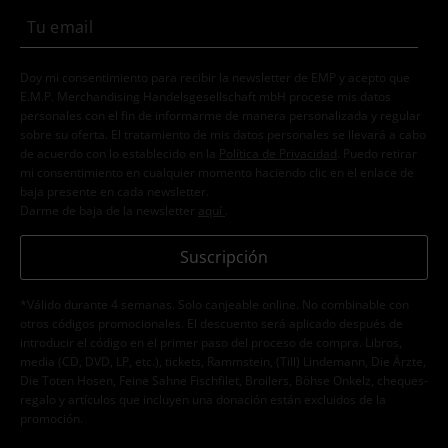
Doy mi consentimiento para recibir la newsletter de EMP y acepto que
E.M.P. Merchandising Handelsgesellschaft mbH procese mis datos
personales con el fin de informarme de manera personalizada y regular
sobre su oferta. El tratamiento de mis datos personales se llevará a cabo
de acuerdo con lo establecido en la
Política de Privacidad
. Puedo retirar
mi consentimiento en cualquier momento haciendo clic en el enlace de
baja presente en cada newsletter.
Darme de baja de la newsletter
aquí
.
Suscripción
*Válido durante 4 semanas. Solo canjeable online. No combinable con
otros códigos promocionales. El descuento será aplicado después de
introducir el código en el primer paso del proceso de compra. Libros,
media (CD, DVD, LP, etc.), tickets, Rammstein, (Till) Lindemann, Die Ärzte,
Die Toten Hosen, Feine Sahne Fischfilet, Broilers, Böhse Onkelz, cheques-
regalo y artículos que incluyen una donación están excluidos de la
promoción.