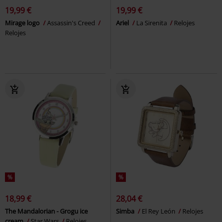
19,99 €
19,99 €
Mirage logo
Assassin's Creed
Ariel
La Sirenita
Relojes
Relojes
%
%
18,99 €
28,04 €
The Mandalorian - Grogu ice
Simba
El Rey León
Relojes
cream
Star Wars
Relojes