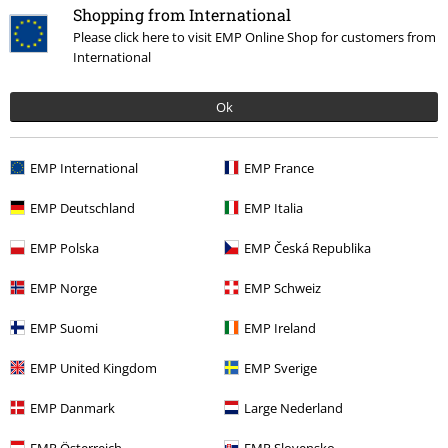
Shopping from International
Please click here to visit EMP Online Shop for customers from
International
Ok
EMP International
EMP France
%
19% DTO
EMP Deutschland
EMP Italia
PVPR
34,99 €
15,19 €
28,04 €
EMP Polska
EMP Česká Republika
Princess Peach
Super Mario
The Lord of the Rings Arwen's
Relojes
Evenstar
El Señor de los Anillos
EMP Norge
EMP Schweiz
Reloj de Collar
EMP Suomi
EMP Ireland
EMP United Kingdom
EMP Sverige
EMP Danmark
Large Nederland
EMP Österreich
EMP Slovensko