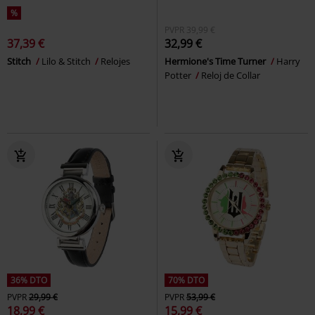
%
PVPR
39,99 €
37,39 €
32,99 €
Stitch
Lilo & Stitch
Relojes
Hermione's Time Turner
Harry
Potter
Reloj de Collar
36% DTO
70% DTO
PVPR
29,99 €
PVPR
53,99 €
18,99 €
15,99 €