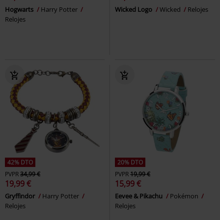
Hogwarts
Harry Potter
Wicked Logo
Wicked
Relojes
Relojes
42% DTO
20% DTO
PVPR
34,99 €
PVPR
19,99 €
19,99 €
15,99 €
Gryffindor
Harry Potter
Eevee & Pikachu
Pokémon
Relojes
Relojes