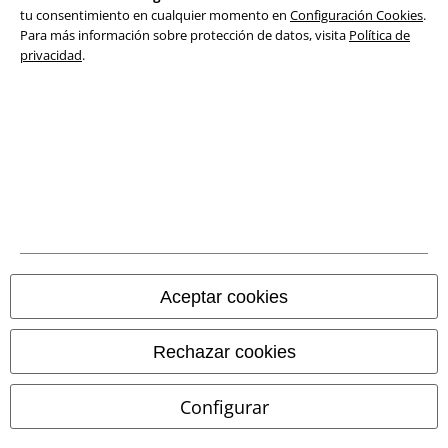
Declaración de Conformidad
tu consentimiento en cualquier momento en
Configuración Cookies
.
Para más información sobre protección de datos, visita
Política de
privacidad
.
Información sobre accesibilidad
Configuración Cookies
Cancelar pedido
Todos los precios incluyen el IVA pero no los
gastos de transporte
© 1986-2026 E.M.P. Merchandising HGmbH
Aceptar cookies
Tiendas EMP online
Rechazar cookies
EMP International
Configurar
EMP France
EMP Deutschland