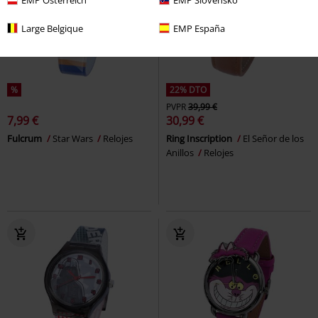
Large Belgique
EMP España
%
22% DTO
PVPR
39,99 €
7,99 €
30,99 €
Fulcrum
Star Wars
Relojes
Ring Inscription
El Señor de los
Anillos
Relojes