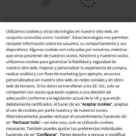
Utilizamos cookies y otras tecnologías en nuestro sitio web, en
conjunto conocidas como “cookies”. Estas tecnologías nos permiten
recopilar información sobre los usuarios, su comportamiento y sus
dispositivos. Algunas cookies son colocadas por nosotros, mientras
que otras provienen de nuestros socios. Nosotros y nuestros socios
utilizamos cookies para garantizar la fiabilidad y seguridad de
nuestro sitio web, mejorar y personalizar tu experiencia de compra,
Legal
realizar análisis y con fines de marketing (por ejemplo, anuncios
personalizados) en nuestro sitio web, en redes sociales y en sitios
Términos y Condiciones
web de terceros. Si los datos se transfieren a los EE. UU., solo se
comparten con socios que están sujetos a una decisión de
adecuación conforme a la legislación actual de la UE y que están
Aviso Legal
debidamente certificados. Al hacer clic en “
Aceptar cookies
”, aceptas
el uso de cookies por parte nuestra y de nuestros socios.
Ley protección de datos
Alternativamente, puedes rechazar el consentimiento haciendo clic
en “
Rechazar todo
”—en este caso, solo se utilizarán cookies
Eliminación de residuos y protección del medioambiente
necesarias. También puedes ajustar tus preferencias individuales
haciendo clic en “
Configurar
”. Tienes derecho a revocar o modificar