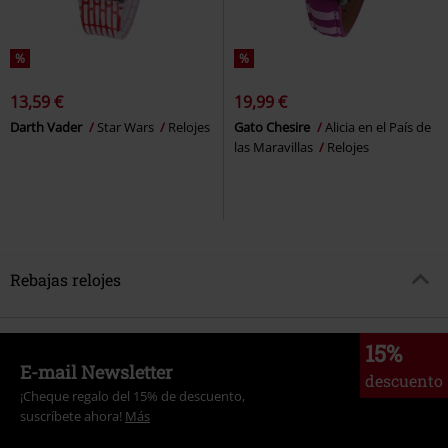
%
%
13,59 €
19,99 €
Darth Vader
Star Wars
Relojes
Gato Chesire
Alicia en el País de
las Maravillas
Relojes
Rebajas relojes
15%
E-mail Newsletter
descuento
¡Cheque regalo del 15% de descuento,
suscríbete ahora!
Más