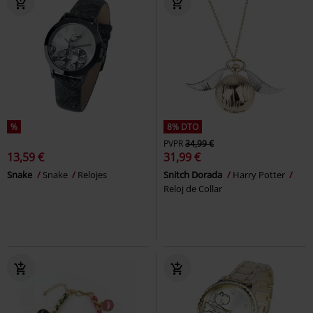
%
8% DTO
PVPR
34,99 €
13,59 €
31,99 €
Snake
Snake
Relojes
Snitch Dorada
Harry Potter
Reloj de Collar