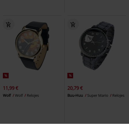
%
%
11,99 €
20,79 €
Wolf
Wolf
Relojes
Buu-Huu
Super Mario
Relojes