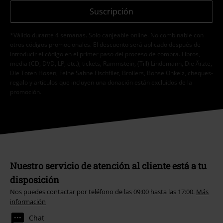
Suscripción
*Válido durante 4 semanas. Solo canjeable online. No combinable con
otros códigos promocionales. El descuento será aplicado después de
introducir el código en el primer paso del proceso de compra. Libros,
media (CD, DVD, LP, etc.), tickets, Rammstein, (Till) Lindemann, Die Ärzte,
Die Toten Hosen, Feine Sahne Fischfilet, Broilers, Böhse Onkelz, cheques-
regalo y artículos que incluyen una donación están excluidos de la
promoción.
Nuestro servicio de atención al cliente está a tu
disposición
Nos puedes contactar por teléfono de las 09:00 hasta las 17:00.
Más
información
Chat