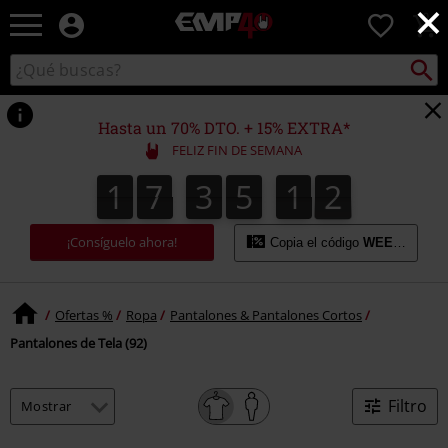
×
EMP
0
-
Música,
Buscar
Buscar
Películas,
en
TV
el
&
catálogo
Hasta un 70% DTO. + 15% EXTRA*
Gaming
FELIZ FIN DE SEMANA
Merch
-
1
7
3
5
1
1
1
7
3
5
1
0
1
0
2
Ropa
Alternativa
¡Consíguelo ahora!
Copia el código
WEEKEND
Ofertas %
Ropa
Pantalones & Pantalones Cortos
Pantalones de Tela (92)
Filtro