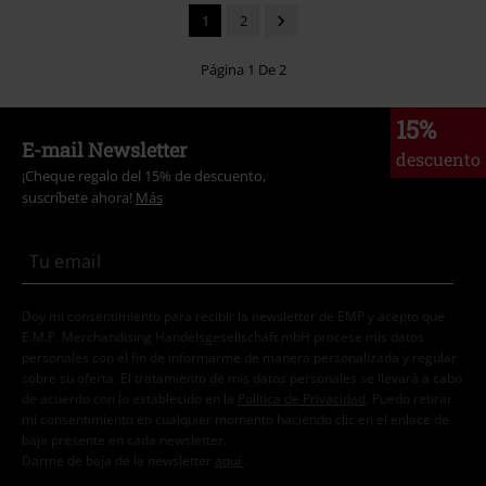
1
2
Página 1 De 2
15%
E-mail Newsletter
descuento
¡Cheque regalo del 15% de descuento,
suscríbete ahora!
Más
Doy mi consentimiento para recibir la newsletter de EMP y acepto que
E.M.P. Merchandising Handelsgesellschaft mbH procese mis datos
personales con el fin de informarme de manera personalizada y regular
sobre su oferta. El tratamiento de mis datos personales se llevará a cabo
de acuerdo con lo establecido en la
Política de Privacidad
. Puedo retirar
mi consentimiento en cualquier momento haciendo clic en el enlace de
baja presente en cada newsletter.
Darme de baja de la newsletter
aquí
.