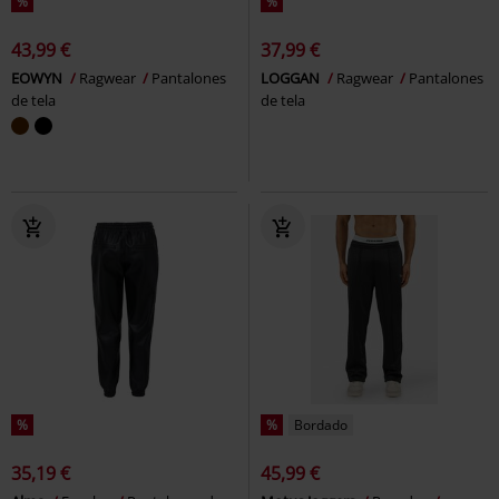
%
%
43,99 €
37,99 €
EOWYN
Ragwear
Pantalones
LOGGAN
Ragwear
Pantalones
de tela
de tela
%
%
Bordado
35,19 €
45,99 €