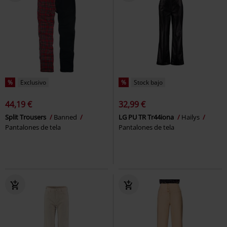
%
Exclusivo
%
Stock bajo
44,19 €
32,99 €
Split Trousers
Banned
LG PU TR Tr44iona
Hailys
Pantalones de tela
Pantalones de tela