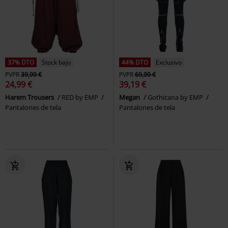
37% DTO
Stock bajo
44% DTO
Exclusivo
PVPR
39,99 €
PVPR
69,99 €
24,99 €
39,19 €
Harem Trousers
RED by EMP
Megan
Gothicana by EMP
Pantalones de tela
Pantalones de tela