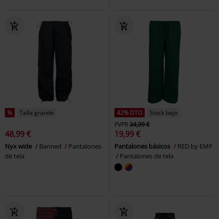
%
Talla grande
42% DTO
Stock bajo
PVPR
34,99 €
48,99 €
19,99 €
Nyx wide
Banned
Pantalones
Pantalones básicos
RED by EMP
de tela
Pantalones de tela