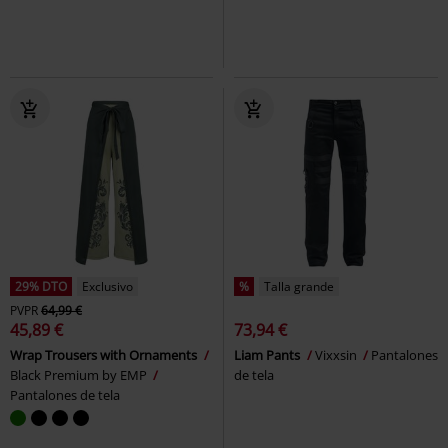
29% DTO
Exclusivo
%
Talla grande
PVPR
64,99 €
45,89 €
73,94 €
Wrap Trousers with Ornaments
Liam Pants
Vixxsin
Pantalones
Black Premium by EMP
de tela
Pantalones de tela