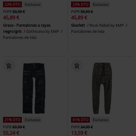
23% DTO
Exclusivo
23% DTO
Exclusivo
PVPR
59,99 €
PVPR
59,99 €
45,89 €
45,89 €
Grace - Pantalones a rayas
Skarlett
Rock Rebel by EMP
negro/gris
Gothicana by EMP
Pantalones de tela
Pantalones de tela
21% DTO
Exclusivo
61% DTO
Exclusivo
PVPR
69,99 €
PVPR
34,99 €
55,24 €
13,59 €