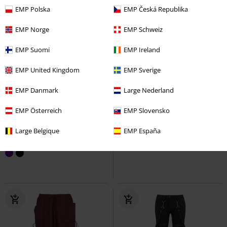
EMP Polska
EMP Česká Republika
EMP Norge
EMP Schweiz
EMP Suomi
EMP Ireland
EMP United Kingdom
EMP Sverige
EMP Danmark
Large Nederland
%
Talla grande
%
Detalles metálicos
EMP Österreich
EMP Slovensko
32,99 €
73,94 €
Desde
Large Belgique
EMP España
Akayla
Innocent
Pantalones
Anders Trousers
Chemical Black
de tela
Pantalones de tela