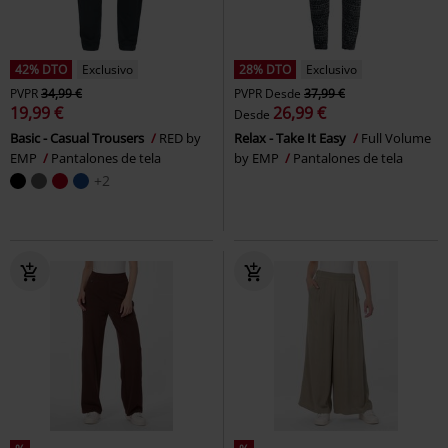
42% DTO
Exclusivo
28% DTO
Exclusivo
PVPR
34,99 €
PVPR
Desde
37,99 €
19,99 €
26,99 €
Desde
Basic - Casual Trousers
RED by
Relax - Take It Easy
Full Volume
EMP
Pantalones de tela
by EMP
Pantalones de tela
+2