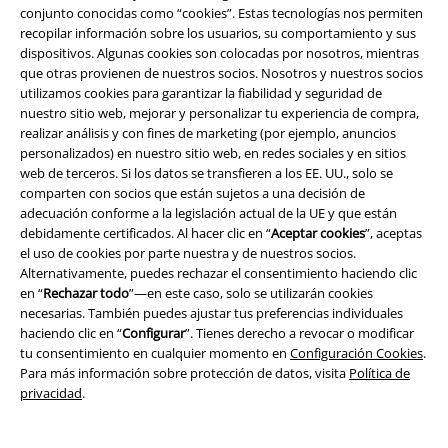
Concursos
conjunto conocidas como “cookies”. Estas tecnologías nos permiten
recopilar información sobre los usuarios, su comportamiento y sus
Cheques Regalo
dispositivos. Algunas cookies son colocadas por nosotros, mientras
que otras provienen de nuestros socios. Nosotros y nuestros socios
Descuento para estudiantes
utilizamos cookies para garantizar la fiabilidad y seguridad de
nuestro sitio web, mejorar y personalizar tu experiencia de compra,
EMP Backstage Club
realizar análisis y con fines de marketing (por ejemplo, anuncios
personalizados) en nuestro sitio web, en redes sociales y en sitios
web de terceros. Si los datos se transfieren a los EE. UU., solo se
comparten con socios que están sujetos a una decisión de
adecuación conforme a la legislación actual de la UE y que están
Sobre EMP
debidamente certificados. Al hacer clic en “
Aceptar cookies
”, aceptas
el uso de cookies por parte nuestra y de nuestros socios.
EMP Eventos
Alternativamente, puedes rechazar el consentimiento haciendo clic
en “
Rechazar todo
”—en este caso, solo se utilizarán cookies
Programa de Afiliados
necesarias. También puedes ajustar tus preferencias individuales
haciendo clic en “
Configurar
”. Tienes derecho a revocar o modificar
Sostenibilidad
tu consentimiento en cualquier momento en
Configuración Cookies
.
Para más información sobre protección de datos, visita
Política de
privacidad
.