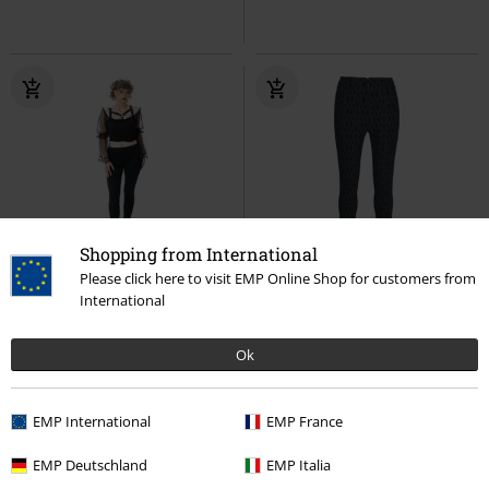
Shopping from International
Please click here to visit EMP Online Shop for customers from
%
Stock bajo
%
Talla grande
International
30,99 €
51,99 €
Desde
Ok
Nightshade Leggings
Poizen
Serathia Trousers
KIHILIST by
Industries
Pantalones de tela
KILLSTAR
Pantalones de tela
EMP International
EMP France
EMP Deutschland
EMP Italia