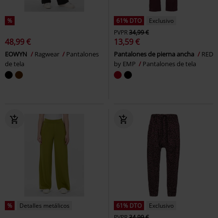
%
61% DTO
Exclusivo
PVPR
34,99 €
48,99 €
13,59 €
EOWYN
Ragwear
Pantalones
Pantalones de pierna ancha
RED
de tela
by EMP
Pantalones de tela
%
Detalles metálicos
61% DTO
Exclusivo
PVPR
34,99 €