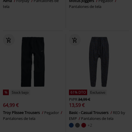
Alma
Forplay
Pantalones de
Motus Joggers
Pegador
tela
Pantalones de tela
%
Stock bajo
61% DTO
Exclusivo
PVPR
34,99 €
64,99 €
13,59 €
Troy Plissee Trousers
Pegador
Basic - Casual Trousers
RED by
Pantalones de tela
EMP
Pantalones de tela
+2