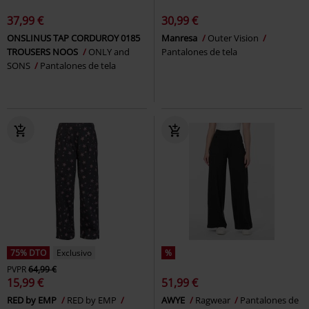
37,99 €
30,99 €
ONSLINUS TAP CORDUROY 0185
Manresa
Outer Vision
TROUSERS NOOS
ONLY and
Pantalones de tela
SONS
Pantalones de tela
75% DTO
Exclusivo
%
PVPR
64,99 €
15,99 €
51,99 €
RED by EMP
RED by EMP
AWYE
Ragwear
Pantalones de