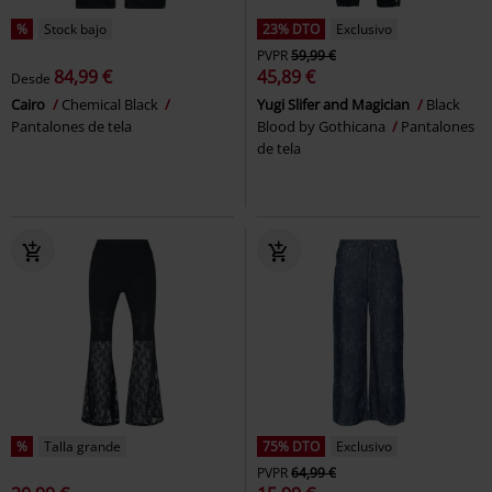
%
Stock bajo
23% DTO
Exclusivo
PVPR
59,99 €
84,99 €
45,89 €
Desde
Cairo
Chemical Black
Yugi Slifer and Magician
Black
Pantalones de tela
Blood by Gothicana
Pantalones
de tela
%
Talla grande
75% DTO
Exclusivo
PVPR
64,99 €