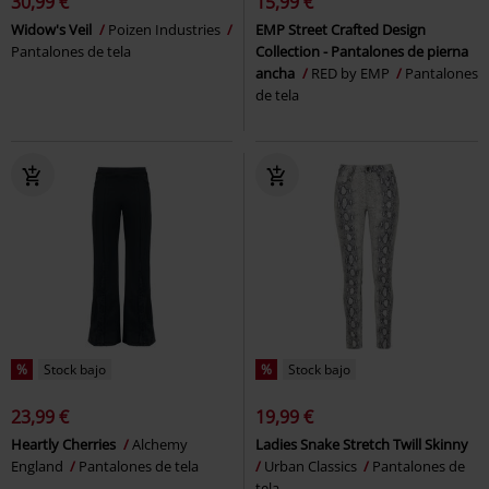
30,99 €
15,99 €
Widow's Veil
Poizen Industries
EMP Street Crafted Design
Pantalones de tela
Collection - Pantalones de pierna
ancha
RED by EMP
Pantalones
de tela
%
Stock bajo
%
Stock bajo
23,99 €
19,99 €
Heartly Cherries
Alchemy
Ladies Snake Stretch Twill Skinny
England
Pantalones de tela
Urban Classics
Pantalones de
tela