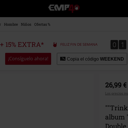
EMP
-
Música,
Películas,
r
Hombre
Niños
Ofertas %
TV
&
Gaming
0
1
0
1
 + 15% EXTRA*
FELIZ FIN DE SEMANA
Merch
-
Ropa
¡Consíguelo ahora!
Copia el código
WEEKEND
Alternativa
26,99 €
Los precios in
""Trink
album "
Double 