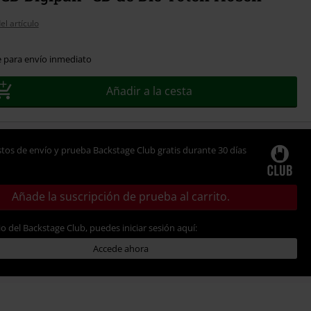
el artículo
e para envío inmediato
Añadir a la cesta
tos de envío y prueba Backstage Club gratis durante 30 días
Añade la suscripción de prueba al carrito.
io del Backstage Club, puedes iniciar sesión aquí:
Accede ahora