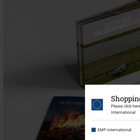
Shopping
Please click he
International
EMP International