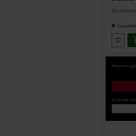
Más detalles d
Disponibl
Ahorra en gas
Si ya eres soc