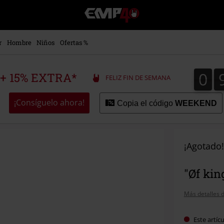
EMP
-
Música,
Películas,
r
Hombre
Niños
Ofertas %
TV
&
Gaming
0
0
 + 15% EXTRA*
FELIZ FIN DE SEMANA
Merch
-
Ropa
¡Consíguelo ahora!
Copia el código
WEEKEND
Alternativa
¡Agotado!
"Øf ki
Más detalles d
Este artíc