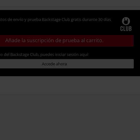
tos de envío y prueba Backstage Club gratis durante 30 días
Añade la suscripción de prueba al carrito.
io del Backstage Club, puedes iniciar sesión aquí:
Accede ahora