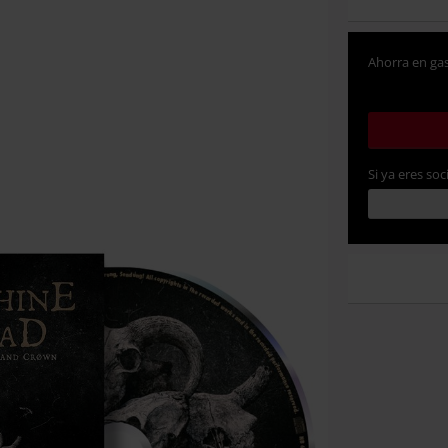
Ahorra en gas
Si ya eres soc