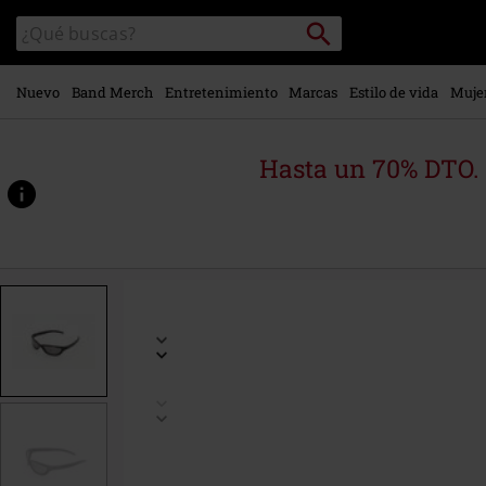
Ir al
Buscar
Buscar
contenido
en
principal
el
catálogo
Nuevo
Band Merch
Entretenimiento
Marcas
Estilo de vida
Muje
Hasta un 70% DTO.
https://www.emp-
online.es/p/2030/830062St.html