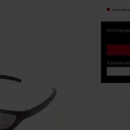
Este artíc
Ahorra en gas
Si ya eres soc