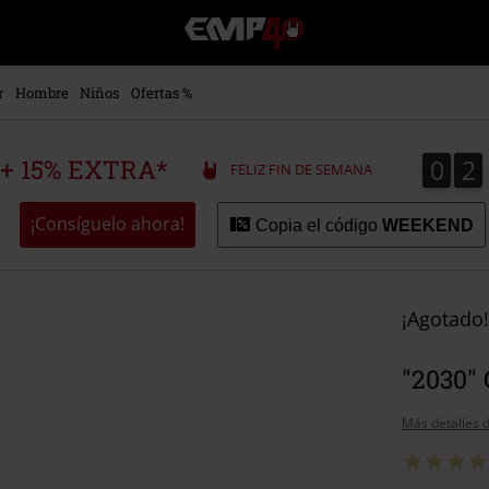
EMP
-
Música,
Películas,
r
Hombre
Niños
Ofertas %
TV
&
Gaming
0
2
0
2
 + 15% EXTRA*
FELIZ FIN DE SEMANA
Merch
-
Ropa
¡Consíguelo ahora!
Copia el código
WEEKEND
Alternativa
¡Agotado!
"2030" 
Más detalles d