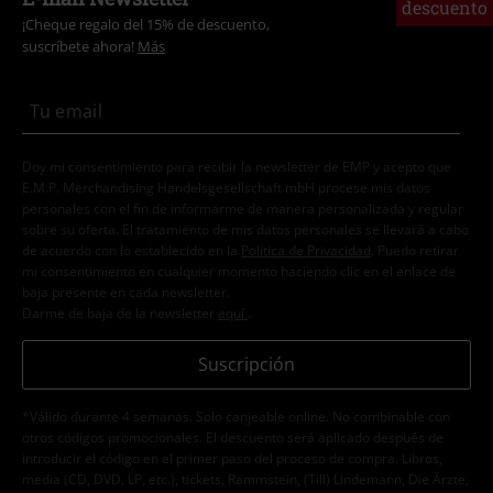
descuento
¡Cheque regalo del 15% de descuento,
suscríbete ahora!
Más
Doy mi consentimiento para recibir la newsletter de EMP y acepto que
E.M.P. Merchandising Handelsgesellschaft mbH procese mis datos
personales con el fin de informarme de manera personalizada y regular
sobre su oferta. El tratamiento de mis datos personales se llevará a cabo
de acuerdo con lo establecido en la
Política de Privacidad
. Puedo retirar
mi consentimiento en cualquier momento haciendo clic en el enlace de
baja presente en cada newsletter.
Darme de baja de la newsletter
aquí
.
Suscripción
*Válido durante 4 semanas. Solo canjeable online. No combinable con
otros códigos promocionales. El descuento será aplicado después de
introducir el código en el primer paso del proceso de compra. Libros,
media (CD, DVD, LP, etc.), tickets, Rammstein, (Till) Lindemann, Die Ärzte,