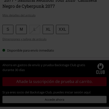
Negro de Cyberpunk 2077
Más detalles del artículo
Elige
S
M
L
XL
XXL
tu
Dimensiones y tallaje de artículo
talla
Disponible para envío inmediato
Ahorra en gastos de envío y prueba Backstage Club gratis
durante 30 días
Añade la suscripción de prueba al carrito.
Si ya eres socio del Backstage Club, puedes iniciar sesión aquí:
Accede ahora