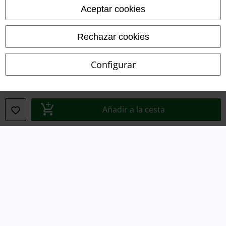
Aceptar cookies
Eliminación de residuos y protección del medioambiente
Rechazar cookies
Declaración de Conformidad
Configurar
Información sobre accesibilidad
Configuración Cookies
Añadir a la cesta
Cancelar pedido
Todos los precios incluyen el IVA pero no los
gastos de transporte
© 1986-2026 E.M.P. Merchandising HGmbH
Tiendas EMP online
EMP International