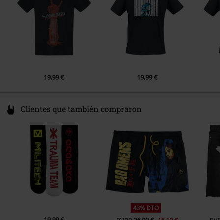
19,99 €
19,99 €
Clientes que también compraron
43% DTO
19,99 €
PVPR
26,99 €
15,19 €
PV