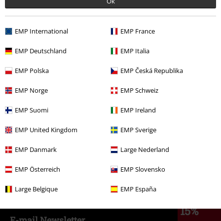
Ok
19,99 €
EMP International
EMP France
EMP Deutschland
EMP Italia
Más categorías. Más opciones
EMP Polska
EMP Česká Republika
Ropa & accesorios
Tops
Camisetas
EMP Norge
EMP Schweiz
Gaming
Ropa
Camisetas & Tops
Camisetas
EMP Suomi
EMP Ireland
Ropa
Camisetas & Tops
Camisetas
EMP United Kingdom
EMP Sverige
Gaming
Top gaming merch
Cyberpunk 2077
Cyberpunk:
Edgerunners
EMP Danmark
Large Nederland
Ofertas %
Películas & TV
EMP Österreich
EMP Slovensko
Large Belgique
EMP España
15%
E-mail Newsletter