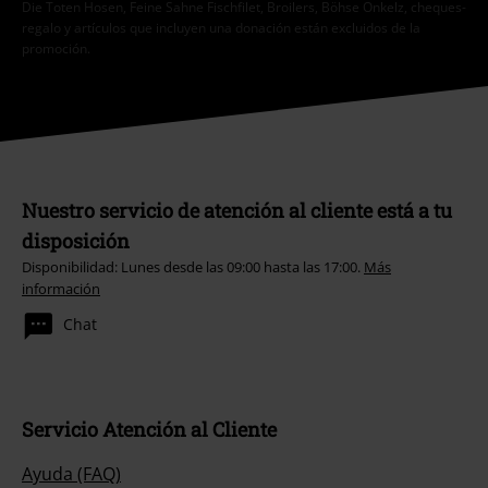
Die Toten Hosen, Feine Sahne Fischfilet, Broilers, Böhse Onkelz, cheques-
regalo y artículos que incluyen una donación están excluidos de la
promoción.
Nuestro servicio de atención al cliente está a tu
disposición
Disponibilidad: Lunes desde las 09:00 hasta las 17:00.
Más
información
Chat
Servicio Atención al Cliente
Ayuda (FAQ)