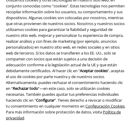
Utilizamos cookies y otras tecnologías en nuestro sitio web, en
conjunto conocidas como “cookies”. Estas tecnologías nos permiten
recopilar información sobre los usuarios, su comportamiento y sus
dispositivos. Algunas cookies son colocadas por nosotros, mientras
que otras provienen de nuestros socios. Nosotros y nuestros socios
utilizamos cookies para garantizar la fiabilidad y seguridad de
nuestro sitio web, mejorar y personalizar tu experiencia de compra,
realizar análisis y con fines de marketing (por ejemplo, anuncios
Legal
personalizados) en nuestro sitio web, en redes sociales y en sitios
web de terceros. Si los datos se transfieren a los EE. UU., solo se
Términos y Condiciones
comparten con socios que están sujetos a una decisión de
adecuación conforme a la legislación actual de la UE y que están
Aviso Legal
debidamente certificados. Al hacer clic en “
Aceptar cookies
”, aceptas
el uso de cookies por parte nuestra y de nuestros socios.
Alternativamente, puedes rechazar el consentimiento haciendo clic
Ley protección de datos
en “
Rechazar todo
”—en este caso, solo se utilizarán cookies
necesarias. También puedes ajustar tus preferencias individuales
Eliminación de residuos y protección del medioambiente
haciendo clic en “
Configurar
”. Tienes derecho a revocar o modificar
tu consentimiento en cualquier momento en
Configuración Cookies
.
Declaración de Conformidad
Para más información sobre protección de datos, visita
Política de
privacidad
.
Información sobre accesibilidad