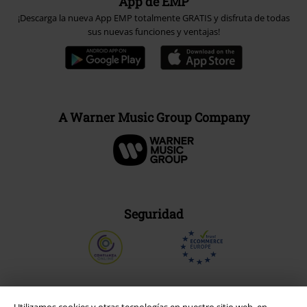
App de EMP
¡Descarga la nueva App EMP totalmente GRATIS y disfruta de todas
sus nuevas funciones y ventajas!
A Warner Music Group Company
Seguridad