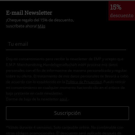
15%
E-mail Newsletter
descuento
¡Cheque regalo del 15% de descuento,
suscríbete ahora!
Más
Doy mi consentimiento para recibir la newsletter de EMP y acepto que
E.M.P. Merchandising Handelsgesellschaft mbH procese mis datos
personales con el fin de informarme de manera personalizada y regular
sobre su oferta. El tratamiento de mis datos personales se llevará a cabo
de acuerdo con lo establecido en la
Política de Privacidad
. Puedo retirar
mi consentimiento en cualquier momento haciendo clic en el enlace de
baja presente en cada newsletter.
Darme de baja de la newsletter
aquí
.
Suscripción
*Válido durante 4 semanas. Solo canjeable online. No combinable con
otros códigos promocionales. El descuento será aplicado después de