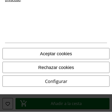
Ley protección de datos
Eliminación de residuos y protección del medioambiente
Declaración de Conformidad
Información sobre accesibilidad
Aceptar cookies
Configuración Cookies
Cancelar pedido
Rechazar cookies
Todos los precios incluyen el IVA pero no los
gastos de transporte
Configurar
© 1986-2026 E.M.P. Merchandising HGmbH
Añadir a la cesta
Tiendas EMP online