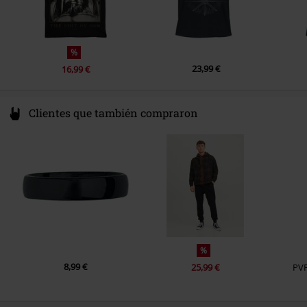
%
23,99 €
16,99 €
Clientes que también compraron
%
8,99 €
25,99 €
PV