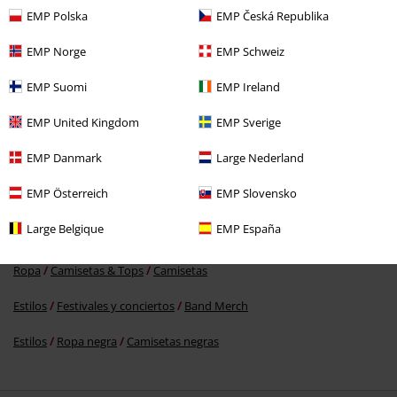
EMP Polska
EMP Česká Republika
EMP Norge
EMP Schweiz
%
EMP Suomi
EMP Ireland
19,99 €
EMP United Kingdom
EMP Sverige
EMP Danmark
Large Nederland
Más categorías. Más opciones
EMP Österreich
EMP Slovensko
Tallas Grandes
Ropa de Hombre
Camisas de Manga Larga
Large Belgique
EMP España
Ropa & accesorios
Tops
Camisetas
Ropa
Camisetas & Tops
Camisetas
Estilos
Festivales y conciertos
Band Merch
Estilos
Ropa negra
Camisetas negras