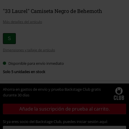
"33 Laurel" Camiseta Negro de Behemoth
Más detalles del artículo
Elige
S
tu
Dimensiones y tallaje de artículo
talla
Disponible para envío inmediato
Solo 5 unidades en stock
Ahorra en gastos de envío y prueba Backstage Club gratis
durante 30 días
Añade la suscripción de prueba al carrito.
Si ya eres socio del Backstage Club, puedes iniciar sesión aquí: