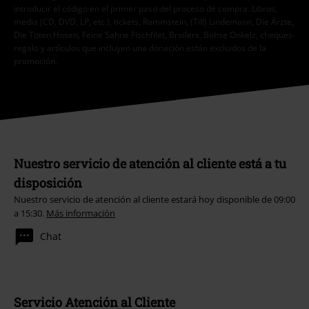
introducir el código en el primer paso del proceso de compra. Libros,
media (CD, DVD, LP, etc.), tickets, Rammstein, (Till) Lindemann, Die Ärzte,
Die Toten Hosen, Feine Sahne Fischfilet, Broilers, Böhse Onkelz, cheques-
regalo y artículos que incluyen una donación están excluidos de la
promoción.
Nuestro servicio de atención al cliente está a tu
disposición
Nuestro servicio de atención al cliente estará hoy disponible de 09:00
a 15:30.
Más información
Chat
Servicio Atención al Cliente