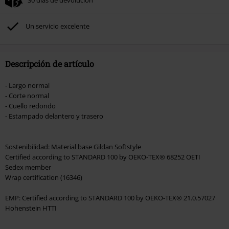
30 días de devolución
No acumulable con otras promociones Códigos promocionales.. Quedan
excluidos de este descuento: libros, artículos multimedia, entradas,
Rammstein, (Till) Lindemann, Böhse Onkelz, Broilers, Die Ärzte, Die Toten
Un servicio excelente
Hosen, Metality, Funko Pop!, vales regalo y artículos que incluyan una
donación.
Descripción de artículo
- Largo normal
- Corte normal
- Cuello redondo
- Estampado delantero y trasero
Sostenibilidad: Material base Gildan Softstyle
Certified according to STANDARD 100 by OEKO-TEX® 68252 OETI
Sedex member
Wrap certification (16346)
EMP: Certified according to STANDARD 100 by OEKO-TEX® 21.0.57027
Hohenstein HTTI