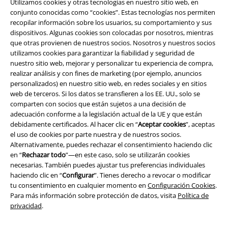
Utilizamos cookies y otras tecnologías en nuestro sitio web, en
conjunto conocidas como “cookies”. Estas tecnologías nos permiten
recopilar información sobre los usuarios, su comportamiento y sus
dispositivos. Algunas cookies son colocadas por nosotros, mientras
que otras provienen de nuestros socios. Nosotros y nuestros socios
utilizamos cookies para garantizar la fiabilidad y seguridad de
nuestro sitio web, mejorar y personalizar tu experiencia de compra,
realizar análisis y con fines de marketing (por ejemplo, anuncios
personalizados) en nuestro sitio web, en redes sociales y en sitios
Legal
web de terceros. Si los datos se transfieren a los EE. UU., solo se
comparten con socios que están sujetos a una decisión de
Términos y Condiciones
adecuación conforme a la legislación actual de la UE y que están
debidamente certificados. Al hacer clic en “
Aceptar cookies
”, aceptas
Aviso Legal
el uso de cookies por parte nuestra y de nuestros socios.
Alternativamente, puedes rechazar el consentimiento haciendo clic
Ley protección de datos
en “
Rechazar todo
”—en este caso, solo se utilizarán cookies
necesarias. También puedes ajustar tus preferencias individuales
Eliminación de residuos y protección del medioambiente
haciendo clic en “
Configurar
”. Tienes derecho a revocar o modificar
tu consentimiento en cualquier momento en
Configuración Cookies
.
Para más información sobre protección de datos, visita
Política de
Declaración de Conformidad
privacidad
.
Información sobre accesibilidad