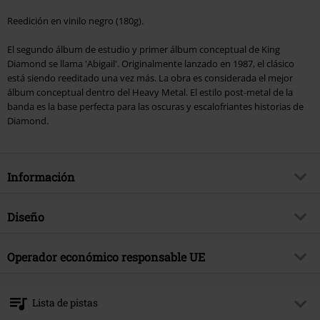
Reedición en vinilo negro (180g).
El segundo álbum de estudio y primer álbum conceptual de King
Diamond se llama 'Abigail'. Originalmente lanzado en 1987, el clásico
está siendo reeditado una vez más. La obra es considerada el mejor
álbum conceptual dentro del Heavy Metal. El estilo post-metal de la
banda es la base perfecta para las oscuras y escalofriantes historias de
Diamond.
Información
Artículo no.
469065
Diseño
Título
Abigail
Tipo de producto
LP
Género Musical
Operador económico responsable UE
Heavy Metal
Media - Formato 1-3
LP
tema producto
Bandas
Metal Blade Records GmbH
Postfach 1263
Banda
King Diamond
Lista de pistas
73049 Eislingen