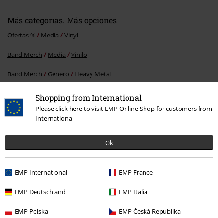
Más categorías. Más opciones
Ofertas %
Media
Vinyl
Band Merch
Media
Vinilo
Band Merch
Género
Heavy Metal
Band Merch
Top Bands
King Diamond
Shopping from International
Please click here to visit EMP Online Shop for customers from
International
15%
Ok
E-mail Newsletter
descuento
¡Cheque regalo del 15% de descuento,
suscríbete ahora!
Más
EMP International
EMP France
EMP Deutschland
EMP Italia
EMP Polska
EMP Česká Republika