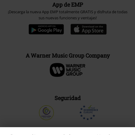
App de EMP
¡Descarga la nueva App EMP totalmente GRATIS y disfruta de todas
sus nuevas funciones y ventajas!
A Warner Music Group Company
Seguridad