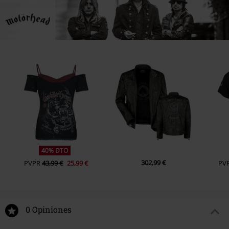
40% DTO
302,99 €
PVPR
43,99 €
25,99 €
PV
0 Opiniones