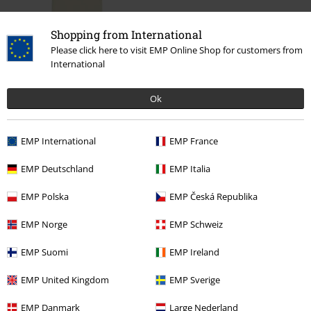
Shopping from International
Please click here to visit EMP Online Shop for customers from
19,86 €
International
Ok
Más categorías. Más opciones
Ropa & accesorios
Tops
Camisetas
Ringer T-shirts
EMP International
EMP France
Tallas Grandes
Ropa de Hombre
Camisas de Manga Larga
EMP Deutschland
EMP Italia
Ropa
Camisetas & Tops
Camisetas
EMP Polska
EMP Česká Republika
Estilos
Sport fan shop
Ringer Tees
EMP Norge
EMP Schweiz
Tallas Grandes
Camisetas & Tops
Camisetas
EMP Suomi
EMP Ireland
EMP United Kingdom
EMP Sverige
15%
EMP Danmark
Large Nederland