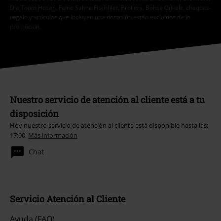
Die Toten Hosen, Feine Sahne Fischfilet, Broilers, Böhse Onkelz, cheques-
regalo y artículos que incluyen una donación están excluidos de la
promoción.
Nuestro servicio de atención al cliente está a tu
disposición
Hoy nuestro servicio de atención al cliente está disponible hasta las:
17:00.
Más información
Chat
Servicio Atención al Cliente
Ayuda (FAQ)