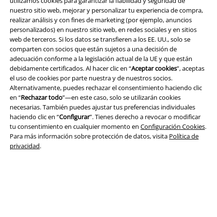
utilizamos cookies para garantizar la fiabilidad y seguridad de
nuestro sitio web, mejorar y personalizar tu experiencia de compra,
realizar análisis y con fines de marketing (por ejemplo, anuncios
personalizados) en nuestro sitio web, en redes sociales y en sitios
Legal
web de terceros. Si los datos se transfieren a los EE. UU., solo se
Términos y Condiciones
comparten con socios que están sujetos a una decisión de
adecuación conforme a la legislación actual de la UE y que están
debidamente certificados. Al hacer clic en “
Aceptar cookies
”, aceptas
Aviso Legal
el uso de cookies por parte nuestra y de nuestros socios.
Alternativamente, puedes rechazar el consentimiento haciendo clic
Ley protección de datos
en “
Rechazar todo
”—en este caso, solo se utilizarán cookies
necesarias. También puedes ajustar tus preferencias individuales
Eliminación de residuos y protección del medioambiente
haciendo clic en “
Configurar
”. Tienes derecho a revocar o modificar
tu consentimiento en cualquier momento en
Configuración Cookies
.
Declaración de Conformidad
Para más información sobre protección de datos, visita
Política de
privacidad
.
Información sobre accesibilidad
Configuración Cookies
Cancelar pedido