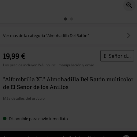
Ver más de la categoría "Almohadilla Del Ratón"
19,99 €
El Señor de los Anillos
Los precios incluyen IVA, no incl. manipulación y envío
"Alfombrilla XL" Almohadilla Del Ratón multicolor
de El Señor de los Anillos
Más detalles del artículo
Elige
Disponible para envío inmediato
tu
talla