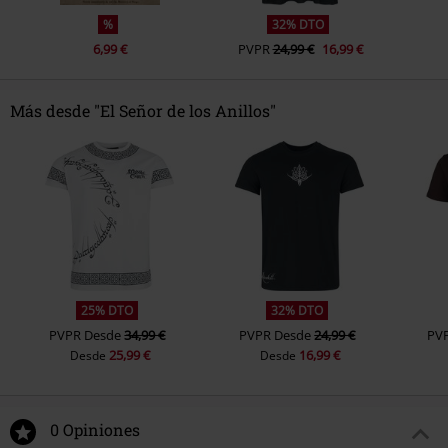
%
32% DTO
6,99 €
PVPR
24,99 €
16,99 €
Más desde "El Señor de los Anillos"
25% DTO
32% DTO
PVPR
Desde
34,99 €
PVPR
Desde
24,99 €
PV
25,99 €
16,99 €
Desde
Desde
0 Opiniones