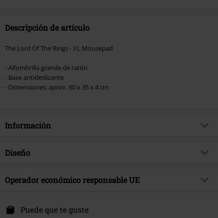
Descripción de artículo
The Lord Of The Rings - XL Mousepad
- Alfombrilla grande de ratón
- Base antideslizante
- Dimensiones: aprox. 80 x 35 x 4 cm
Información
Artículo no.
489490
Diseño
Título
Alfombrilla XL
Tipo de producto
Almohadilla Del Ratón
tema producto
Operador económico responsable UE
Fan merch, Película, Regalos
Color
multicolor
Licencias de entretenimiento
El Señor de los Anillos
Grupo Erik Editores S.L.
Pg. El Vadillo C/Santo Domingo 31
Puede que te guste
Fecha de lanzamiento
10/1/21
18600 Montril -GRANADA-