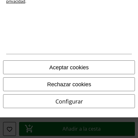
privacidad
.
Información sobre accesibilidad
Configuración Cookies
Cancelar pedido
Todos los precios incluyen el IVA pero no los
gastos de transporte
© 1986-2026 E.M.P. Merchandising HGmbH
Aceptar cookies
Rechazar cookies
Tiendas EMP online
Configurar
EMP International
EMP France
EMP Deutschland
Añadir a la cesta