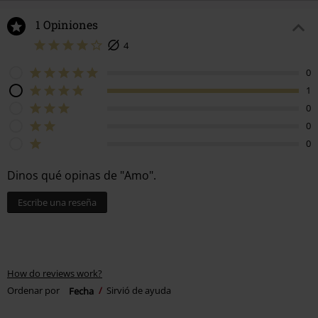
1 Opiniones
4
0
1
0
0
0
Dinos qué opinas de "Amo".
Escribe una reseña
How do reviews work?
Ordenar por
Fecha
Sirvió de ayuda