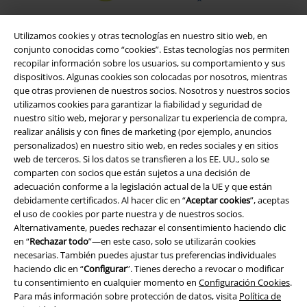
Utilizamos cookies y otras tecnologías en nuestro sitio web, en
conjunto conocidas como “cookies”. Estas tecnologías nos permiten
recopilar información sobre los usuarios, su comportamiento y sus
dispositivos. Algunas cookies son colocadas por nosotros, mientras
que otras provienen de nuestros socios. Nosotros y nuestros socios
utilizamos cookies para garantizar la fiabilidad y seguridad de
nuestro sitio web, mejorar y personalizar tu experiencia de compra,
realizar análisis y con fines de marketing (por ejemplo, anuncios
personalizados) en nuestro sitio web, en redes sociales y en sitios
Legal
web de terceros. Si los datos se transfieren a los EE. UU., solo se
comparten con socios que están sujetos a una decisión de
Términos y Condiciones
adecuación conforme a la legislación actual de la UE y que están
debidamente certificados. Al hacer clic en “
Aceptar cookies
”, aceptas
Aviso Legal
el uso de cookies por parte nuestra y de nuestros socios.
Alternativamente, puedes rechazar el consentimiento haciendo clic
Ley protección de datos
en “
Rechazar todo
”—en este caso, solo se utilizarán cookies
necesarias. También puedes ajustar tus preferencias individuales
Eliminación de residuos y protección del medioambiente
haciendo clic en “
Configurar
”. Tienes derecho a revocar o modificar
tu consentimiento en cualquier momento en
Configuración Cookies
.
Para más información sobre protección de datos, visita
Política de
Declaración de Conformidad