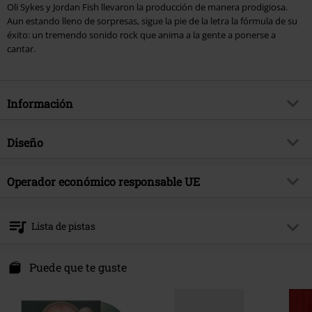
Oli Sykes y Jordan Fish llevaron la producción de manera prodigiosa.
Aun estando lleno de sorpresas, sigue la pie de la letra la fórmula de su
éxito: un tremendo sonido rock que anima a la gente a ponerse a
cantar.
Información
Artículo no.
388127
Diseño
Título
Amo
Tipo de producto
CD
Género Musical
Operador económico responsable UE
Metalcore
Media - Formato 1-3
CD
tema producto
Bandas
Sony Music Entertainment Germany GmbH
Balanstraße 73 // Haus 31
Banda
Bring Me The Horizon
Lista de pistas
81541 München
Fecha de lanzamiento
1/25/19
Germany
CD 1
kontakt@sonymusic.com
Puede que te guste
1.
I apologise if you feel something
2.
Mantra