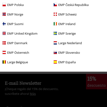
EMP Polska
EMP Česká Republika
EMP Norge
EMP Schweiz
Más categorías. Más opciones
EMP Suomi
EMP Ireland
Band Merch
Género
Core
Metalcore
EMP United Kingdom
EMP Sverige
Band Merch
Top Bands
Bring Me The Horizon
Media
EMP Danmark
Large Nederland
Enviar comentario
Ofertas %
Media
CDs
EMP Österreich
EMP Slovensko
Band Merch
Media
CDs
Large Belgique
EMP España
15%
E-mail Newsletter
descuento
¡Cheque regalo del 15% de descuento,
suscríbete ahora!
Más