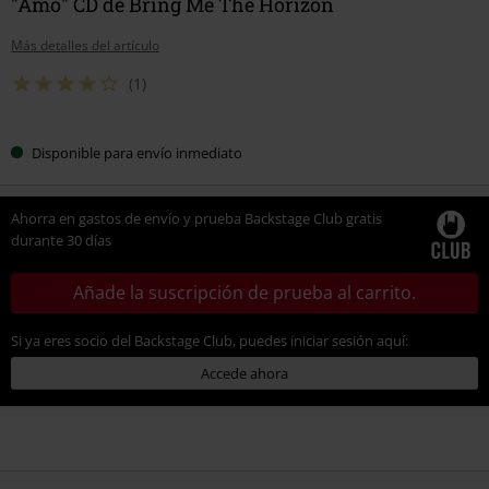
"Amo" CD de Bring Me The Horizon
Más detalles del artículo
(1)
Disponible para envío inmediato
Ahorra en gastos de envío y prueba Backstage Club gratis
durante 30 días
Añade la suscripción de prueba al carrito.
Si ya eres socio del Backstage Club, puedes iniciar sesión aquí:
Accede ahora