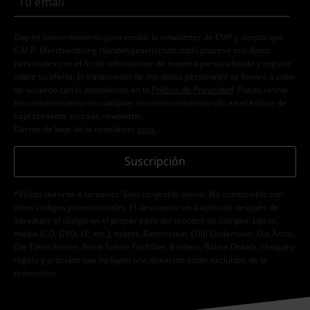
Doy mi consentimiento para recibir la newsletter de EMP y acepto que
E.M.P. Merchandising Handelsgesellschaft mbH procese mis datos
personales con el fin de informarme de manera personalizada y regular
sobre su oferta. El tratamiento de mis datos personales se llevará a cabo
de acuerdo con lo establecido en la
Política de Privacidad
. Puedo retirar
mi consentimiento en cualquier momento haciendo clic en el enlace de
baja presente en cada newsletter.
Darme de baja de la newsletter
aquí
.
Suscripción
*Válido durante 4 semanas. Solo canjeable online. No combinable con
otros códigos promocionales. El descuento será aplicado después de
introducir el código en el primer paso del proceso de compra. Libros,
media (CD, DVD, LP, etc.), tickets, Rammstein, (Till) Lindemann, Die Ärzte,
Die Toten Hosen, Feine Sahne Fischfilet, Broilers, Böhse Onkelz, cheques-
regalo y artículos que incluyen una donación están excluidos de la
promoción.