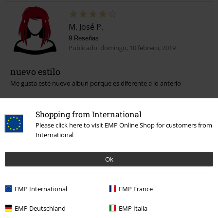
M. José P.
9 Reseñas
Publicado: domingo, 10 febrero, 2019
nuevo estilo
Me gusta este nuevo albun porque es diferente a lo anterio
Shopping from International
Please click here to visit EMP Online Shop for customers from
International
Reseña verificada
Ok
¿Te ha sido útil esta opinión?
EMP International
EMP France
EMP Deutschland
EMP Italia
Comentario