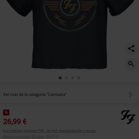
Ver más de la categoría "Camiseta"
%
26,99 €
Los precios incluyen IVA, no incl. manipulación y envío
Mejor precio en 30 días
:
28,07 €