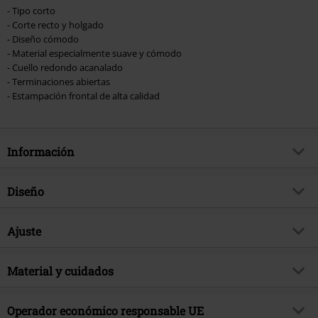
- Tipo corto
- Corte recto y holgado
- Diseño cómodo
- Material especialmente suave y cómodo
- Cuello redondo acanalado
- Terminaciones abiertas
- Estampación frontal de alta calidad
Información
Artículo no.
496022
Diseño
Título
Amplified Collection - Air
Tipo de producto
Camiseta
Género Musical
Ajuste
Alternativo/Indie
Patrón
Liso
tema producto
Merch Bandas, Bandas, Amplified
Forma/Tops
Regular
Estampada
Material y cuidados
si
Licencia
licencia oficial del producto
Largo (de la ropa)
Corto
Forma Escote
Cuello Redondo
Banda
Foo Fighters
Material Externo
100% algodón
Operador económico responsable UE
Forma del cuello
Sin cuello