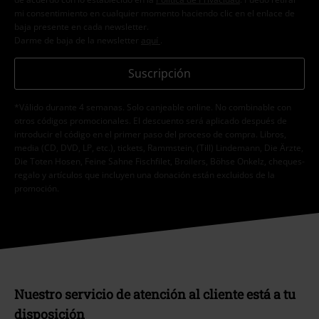
mi consentimiento en cualquier momento haciendo clic en el enlace de
baja presente en cada newsletter.
Darme de baja de la newsletter
aquí
.
Suscripción
*Válido durante 4 semanas. Solo canjeable online. No combinable con
otros códigos promocionales. El descuento será aplicado después de
introducir el código en el primer paso del proceso de compra. Libros,
media (CD, DVD, LP, etc.), tickets, Rammstein, (Till) Lindemann, Die Ärzte,
Die Toten Hosen, Feine Sahne Fischfilet, Broilers, Böhse Onkelz, cheques-
regalo y artículos que incluyen una donación están excluidos de la
promoción.
Nuestro servicio de atención al cliente está a tu
disposición