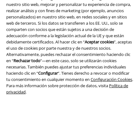
nuestro sitio web, mejorar y personalizar tu experiencia de compra,
realizar análisis y con fines de marketing (por ejemplo, anuncios
personalizados) en nuestro sitio web, en redes sociales y en sitios
web de terceros. Si los datos se transfieren a los EE. UU., solo se
Legal
comparten con socios que están sujetos a una decisión de
adecuación conforme a la legislación actual de la UE y que están
Términos y Condiciones
debidamente certificados. Al hacer clic en “
Aceptar cookies
”, aceptas
el uso de cookies por parte nuestra y de nuestros socios.
Aviso Legal
Alternativamente, puedes rechazar el consentimiento haciendo clic
en “
Rechazar todo
”—en este caso, solo se utilizarán cookies
necesarias. También puedes ajustar tus preferencias individuales
Ley protección de datos
haciendo clic en “
Configurar
”. Tienes derecho a revocar o modificar
tu consentimiento en cualquier momento en
Configuración Cookies
.
Eliminación de residuos y protección del medioambiente
Para más información sobre protección de datos, visita
Política de
privacidad
.
Declaración de Conformidad
Información sobre accesibilidad
Configuración Cookies
Cancelar pedido