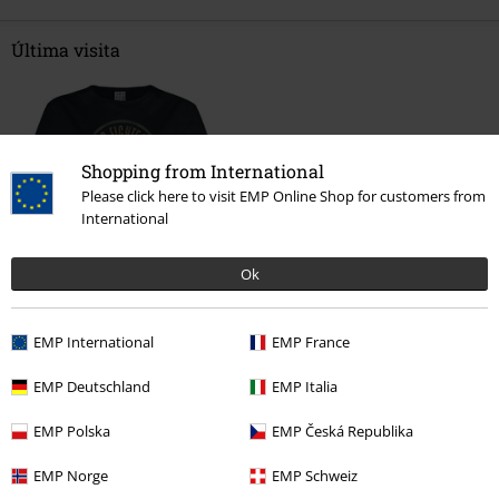
Última visita
Shopping from International
Please click here to visit EMP Online Shop for customers from
International
%
Ok
26,99 €
EMP International
EMP France
EMP Deutschland
EMP Italia
Más categorías. Más opciones
Ropa & accesorios
Tops
Camisetas
EMP Polska
EMP Česká Republika
Mujer
Ropa
Camisetas & Tops
Camisetas
EMP Norge
EMP Schweiz