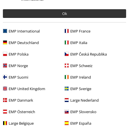
Ok
Última visita
EMP International
EMP France
EMP Deutschland
EMP Italia
EMP Polska
EMP Česká Republika
EMP Norge
EMP Schweiz
EMP Suomi
EMP Ireland
26,99 €
Desde
EMP United Kingdom
EMP Sverige
EMP Danmark
Large Nederland
Más categorías. Más opciones
Nuevo
Band Merch
Tallas Grandes
EMP Österreich
EMP Slovensko
Band Merch
Top Bands
Korn
Ropa
Camisetas & Tops
Large Belgique
EMP España
Camisetas