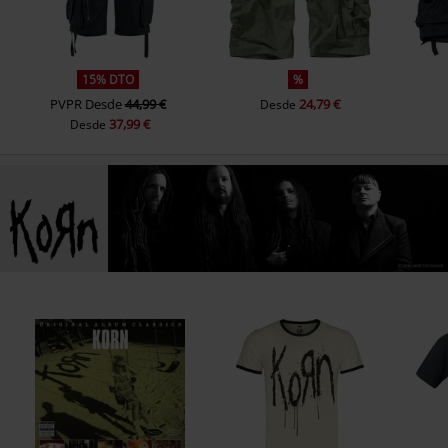
15% DTO
%
PVPR
Desde
44,99 €
24,79 €
Desde
37,99 €
Desde