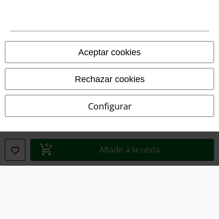
Legal
Aceptar cookies
Términos y Condiciones
Rechazar cookies
Aviso Legal
Configurar
Ley protección de datos
Eliminación de residuos y protección del medioambiente
Añadir a la cesta
Declaración de Conformidad
Información sobre accesibilidad
Configuración Cookies
Cancelar pedido