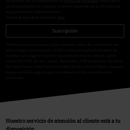
de acuerdo con lo establecido en la
Política de Privacidad
. Puedo retirar
mi consentimiento en cualquier momento haciendo clic en el enlace de
baja presente en cada newsletter.
Darme de baja de la newsletter
aquí
.
Suscripción
*Válido durante 4 semanas. Solo canjeable online. No combinable con
otros códigos promocionales. El descuento será aplicado después de
introducir el código en el primer paso del proceso de compra. Libros,
media (CD, DVD, LP, etc.), tickets, Rammstein, (Till) Lindemann, Die Ärzte,
Die Toten Hosen, Feine Sahne Fischfilet, Broilers, Böhse Onkelz, cheques-
regalo y artículos que incluyen una donación están excluidos de la
promoción.
Nuestro servicio de atención al cliente está a tu
disposición