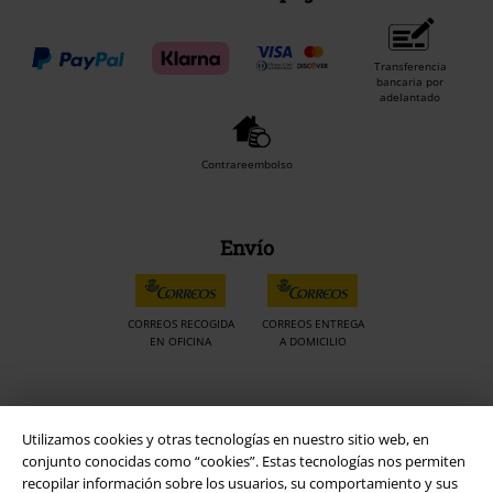
Transferencia
bancaria por
adelantado
Contrareembolso
Envío
CORREOS RECOGIDA
CORREOS ENTREGA
EN OFICINA
A DOMICILIO
App de EMP
Utilizamos cookies y otras tecnologías en nuestro sitio web, en
¡Descarga la nueva App EMP totalmente GRATIS y disfruta de todas
conjunto conocidas como “cookies”. Estas tecnologías nos permiten
sus nuevas funciones y ventajas!
recopilar información sobre los usuarios, su comportamiento y sus