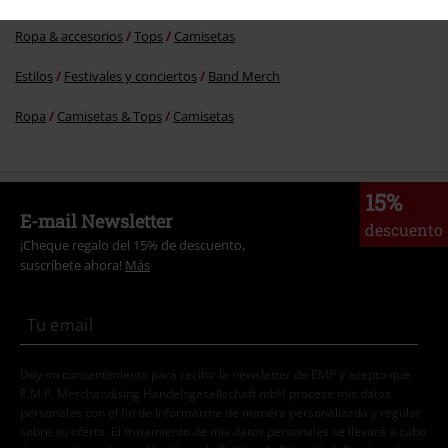
Ropa & accesorios
Tops
Camisetas
Estilos
Festivales y conciertos
Band Merch
Ropa
Camisetas & Tops
Camisetas
15%
E-mail Newsletter
descuento
¡Cheque regalo del 15% de descuento,
suscríbete ahora!
Más
Doy mi consentimiento para recibir la newsletter de EMP y acepto que
E.M.P. Merchandising Handelsgesellschaft mbH procese mis datos
personales con el fin de informarme de manera personalizada y regular
sobre su oferta. El tratamiento de mis datos personales se llevará a cabo