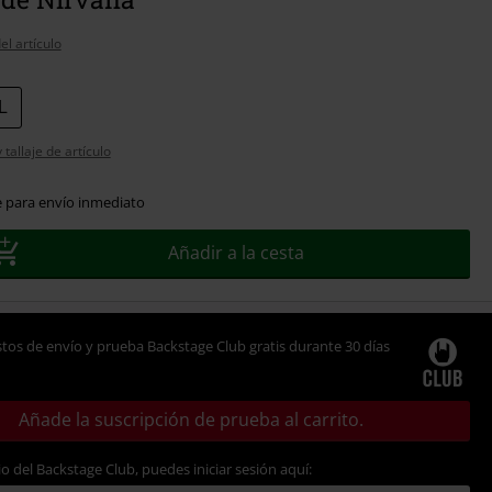
el artículo
L
tallaje de artículo
e para envío inmediato
Añadir a la cesta
tos de envío y prueba Backstage Club gratis durante 30 días
Añade la suscripción de prueba al carrito.
io del Backstage Club, puedes iniciar sesión aquí: