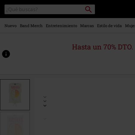
Ir al
Buscar
Buscar
contenido
en
principal
el
catálogo
Nuevo
Band Merch
Entretenimiento
Marcas
Estilo de vida
Muje
Hasta un 70% DTO.
https://www.emp-
online.es/p/amplified-
collection-
-
-
gradient-
spliced/565949.html