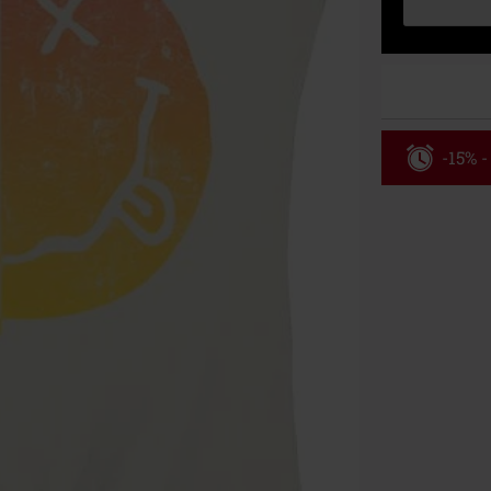
-15% -
Código
Válido hasta 8
Solo online. P
Tras introduci
No acumulable
descuento: lib
Onkelz, Broile
que incluyan 