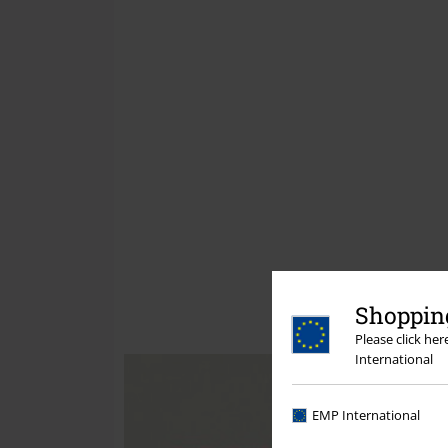
Shopping
Please click he
International
EMP International