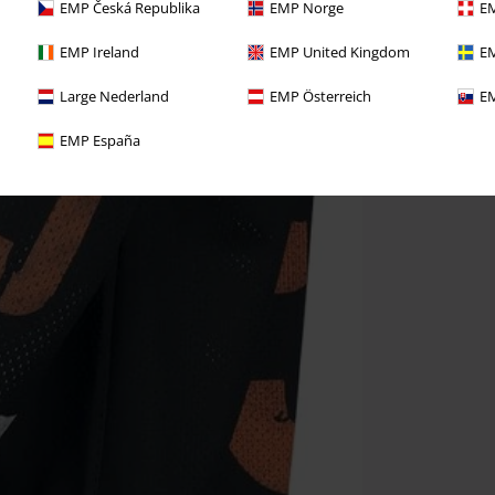
EMP Česká Republika
EMP Norge
EM
EMP Ireland
EMP United Kingdom
EM
Large Nederland
EMP Österreich
EM
EMP España