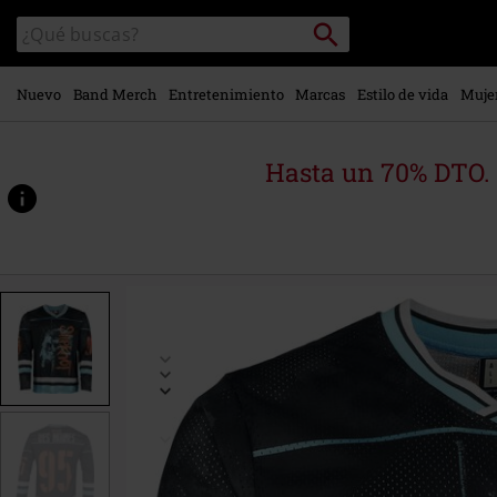
Ir al
Buscar
Buscar
contenido
en
principal
el
catálogo
Nuevo
Band Merch
Entretenimiento
Marcas
Estilo de vida
Muje
Hasta un 70% DTO.
https://www.emp-
online.es/p/amplified-
collection-
-
-
hockey-
jersey/592726.html