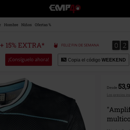
EMP
-
Música,
Películas,
r
Hombre
Niños
Ofertas %
TV
&
Gaming
0
2
0
2
 + 15% EXTRA*
FELIZ FIN DE SEMANA
Merch
-
Ropa
¡Consíguelo ahora!
Copia el código
WEEKEND
Alternativa
53,
Desde
Los precios in
"Amplif
multico