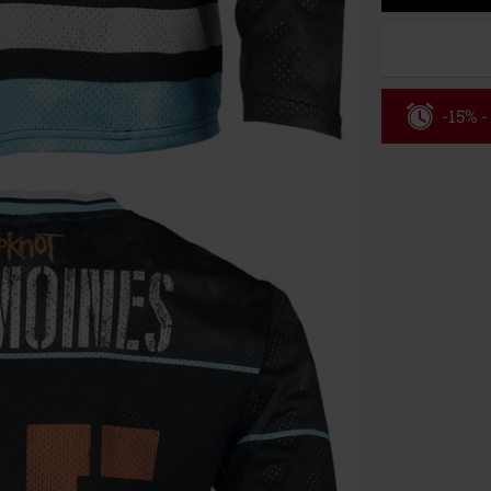
-15% -
Código
Válido hasta 8
Solo online. P
Tras introduci
No acumulable
descuento: lib
Onkelz, Broile
que incluyan 