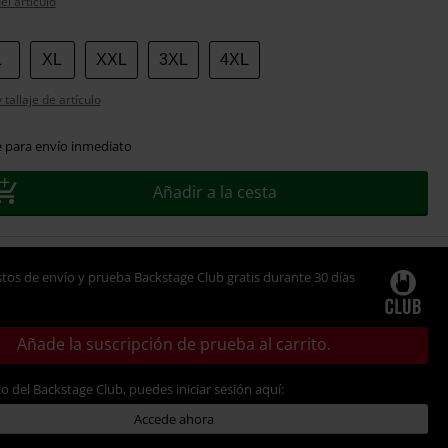
el artículo
L
XL
XXL
3XL
4XL
tallaje de artículo
e para envío inmediato
Añadir a la cesta
tos de envío y prueba Backstage Club gratis durante 30 días
Añade la suscripción de prueba al carrito.
io del Backstage Club, puedes iniciar sesión aquí:
Accede ahora