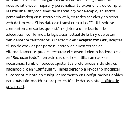
nuestro sitio web, mejorar y personalizar tu experiencia de compra,
realizar análisis y con fines de marketing (por ejemplo, anuncios
personalizados) en nuestro sitio web, en redes sociales y en sitios
web de terceros. Si los datos se transfieren a los EE. UU., solo se
Legal
comparten con socios que están sujetos a una decisión de
adecuación conforme a la legislación actual de la UE y que están
Términos y Condiciones
debidamente certificados. Al hacer clic en “
Aceptar cookies
”, aceptas
el uso de cookies por parte nuestra y de nuestros socios.
Aviso Legal
Alternativamente, puedes rechazar el consentimiento haciendo clic
en “
Rechazar todo
”—en este caso, solo se utilizarán cookies
necesarias. También puedes ajustar tus preferencias individuales
Ley protección de datos
haciendo clic en “
Configurar
”. Tienes derecho a revocar o modificar
tu consentimiento en cualquier momento en
Configuración Cookies
.
Eliminación de residuos y protección del medioambiente
Para más información sobre protección de datos, visita
Política de
privacidad
.
Declaración de Conformidad
Información sobre accesibilidad
Configuración Cookies
Cancelar pedido