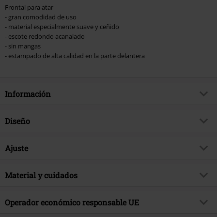
Frontal para atar
- gran comodidad de uso
- material especialmente suave y ceñido
- escote redondo acanalado
- sin mangas
- estampado de alta calidad en la parte delantera
Información
Artículo no.
565946
Diseño
Título
Amplified Collection -
Snaggeltooth Crest
Tipo de producto
Top
Ajuste
Género Musical
Heavy Metal
Patrón
Liso
Forma/Tops
Regular
tema producto
Merch Bandas, Bandas, Amplified
Forma Escote
Material y cuidados
Cuello Redondo
Largo (de la ropa)
Corto
Licencia
licencia oficial del producto
Forma del cuello
Sin cuello
Material Externo
100% algodón
Operador económico responsable UE
Banda
Motörhead
Forma Mangas
Sin Mangas
Instrucciones de cuidado
Lavado a Máquina