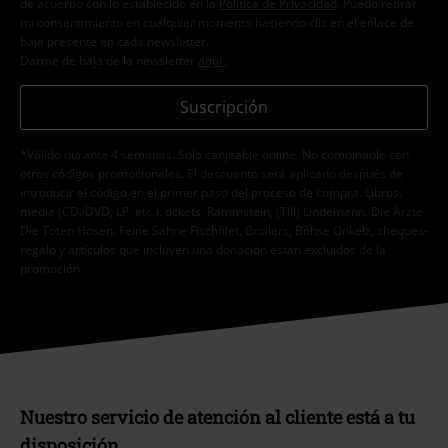
de acuerdo con lo establecido en la
Política de Privacidad
. Puedo retirar
mi consentimiento en cualquier momento haciendo clic en el enlace de
baja presente en cada newsletter.
Darme de baja de la newsletter
aquí
.
Suscripción
*Válido durante 4 semanas. Solo canjeable online. No combinable con
otros códigos promocionales. El descuento será aplicado después de
introducir el código en el primer paso del proceso de compra. Libros,
media (CD, DVD, LP, etc.), tickets, Rammstein, (Till) Lindemann, Die Ärzte,
Die Toten Hosen, Feine Sahne Fischfilet, Broilers, Böhse Onkelz, cheques-
regalo y artículos que incluyen una donación están excluidos de la
promoción.
Nuestro servicio de atención al cliente está a tu
disposición