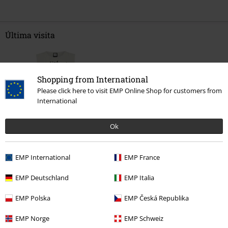
Última visita
Shopping from International
Please click here to visit EMP Online Shop for customers from
International
Ok
%
20,79 €
EMP International
EMP France
EMP Deutschland
EMP Italia
Más categorías. Más opciones
EMP Polska
EMP Česká Republika
Ropa & accesorios
Tops
Tops
EMP Norge
EMP Schweiz
Mujer
Ropa
Camisetas & Tops
Tops