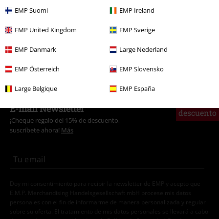
EMP Suomi
EMP Ireland
Band Merch
Ropa
Tops
EMP United Kingdom
EMP Sverige
Band Merch
Amplified Collection
EMP Danmark
Large Nederland
Band Merch
Género
Heavy Metal
EMP Österreich
EMP Slovensko
Large Belgique
EMP España
15%
E-mail Newsletter
descuento
¡Cheque regalo del 15% de descuento,
suscríbete ahora!
Más
Doy mi consentimiento para recibir la newsletter de EMP y acepto que
E.M.P. Merchandising Handelsgesellschaft mbH procese mis datos
personales con el fin de informarme de manera personalizada y regular
sobre su oferta. El tratamiento de mis datos personales se llevará a cabo