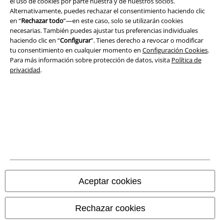
el uso de cookies por parte nuestra y de nuestros socios.
Alternativamente, puedes rechazar el consentimiento haciendo clic
en “
Rechazar todo
”—en este caso, solo se utilizarán cookies
necesarias. También puedes ajustar tus preferencias individuales
haciendo clic en “
Configurar
”. Tienes derecho a revocar o modificar
tu consentimiento en cualquier momento en
Configuración Cookies
.
Para más información sobre protección de datos, visita
Política de
privacidad
.
Legal
Términos y Condiciones
Aviso Legal
Ley protección de datos
Aceptar cookies
Eliminación de residuos y protección del medioambiente
Declaración de Conformidad
Rechazar cookies