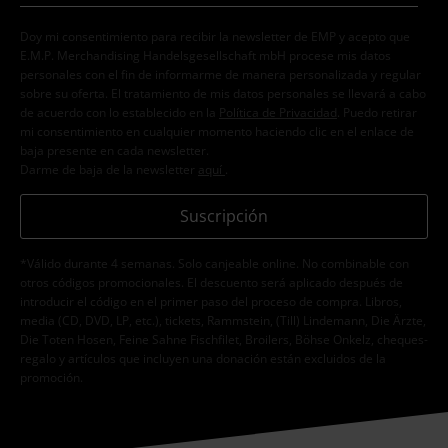
Doy mi consentimiento para recibir la newsletter de EMP y acepto que
E.M.P. Merchandising Handelsgesellschaft mbH procese mis datos
personales con el fin de informarme de manera personalizada y regular
sobre su oferta. El tratamiento de mis datos personales se llevará a cabo
de acuerdo con lo establecido en la
Política de Privacidad
. Puedo retirar
mi consentimiento en cualquier momento haciendo clic en el enlace de
baja presente en cada newsletter.
Darme de baja de la newsletter
aquí
.
Suscripción
*Válido durante 4 semanas. Solo canjeable online. No combinable con
otros códigos promocionales. El descuento será aplicado después de
introducir el código en el primer paso del proceso de compra. Libros,
media (CD, DVD, LP, etc.), tickets, Rammstein, (Till) Lindemann, Die Ärzte,
Die Toten Hosen, Feine Sahne Fischfilet, Broilers, Böhse Onkelz, cheques-
regalo y artículos que incluyen una donación están excluidos de la
promoción.