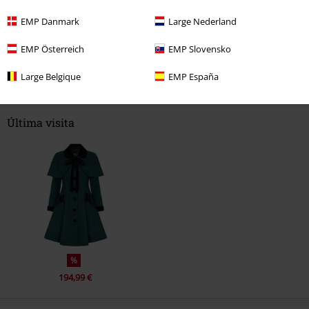
EMP Danmark
Large Nederland
EMP Österreich
EMP Slovensko
Comentario
Large Belgique
EMP España
Última visita
Enviar comentario
%
194,99 €