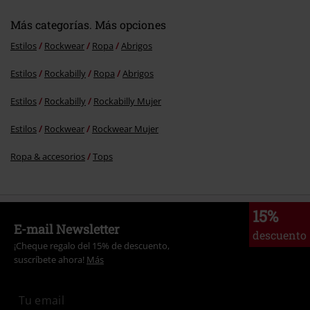
Más categorías. Más opciones
Estilos
Rockwear
Ropa
Abrigos
Estilos
Rockabilly
Ropa
Abrigos
Estilos
Rockabilly
Rockabilly Mujer
Estilos
Rockwear
Rockwear Mujer
Ropa & accesorios
Tops
15%
E-mail Newsletter
descuento
¡Cheque regalo del 15% de descuento,
suscríbete ahora!
Más