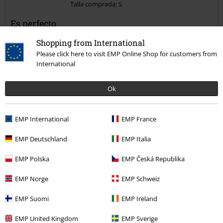
Talla comprada: S
Es perfecto
Es tal y como en las fotos y de tallaje muy bien
Shopping from International
Please click here to visit EMP Online Shop for customers from
International
Ok
Calidad
5
Diseño
EMP International
EMP France
5
Ajuste
EMP Deutschland
EMP Italia
4
Anchura
EMP Polska
EMP Česká Republika
Demasiado estrecho
Perfecto
Demasiado ancho
Longitud
EMP Norge
EMP Schweiz
Demasiado corto
Perfecto
Demasiado largo
EMP Suomi
EMP Ireland
Reseña verificada
EMP United Kingdom
EMP Sverige
¿Te ha sido útil esta opinión?