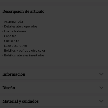
donación.
Descripción de artículo
- Acampanada
- Detalles aterciopelados
- Fila de botones
- Capa fija
- Cuello alto
- Lazo decorativo
- Bolsillos y puños a otro color
- Bolsillos laterales insertados
Información
Artículo no.
533630
Diseño
Título
Anouk coat
Tipo de producto
Abrigos
Brand
Material y cuidados
Hell Bunny
Patrón
Liso