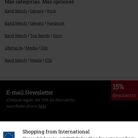
Más categorías. Más opciones
Band Merch
Género
Rock
Band Merch
Género
Hardrock
Band Merch
Top Bands
Doro
Ofertas %
Media
CDs
Band Merch
Media
CDs
15%
E-mail Newsletter
descuento
¡Cheque regalo del 15% de descuento,
suscríbete ahora!
Más
Shopping from International