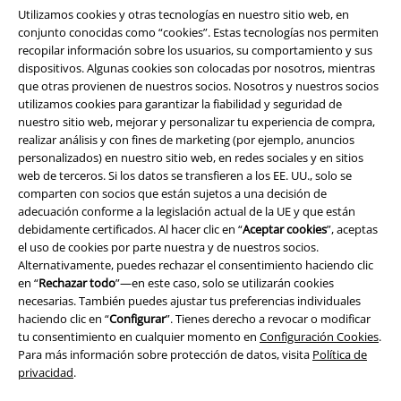
Utilizamos cookies y otras tecnologías en nuestro sitio web, en
conjunto conocidas como “cookies”. Estas tecnologías nos permiten
recopilar información sobre los usuarios, su comportamiento y sus
dispositivos. Algunas cookies son colocadas por nosotros, mientras
que otras provienen de nuestros socios. Nosotros y nuestros socios
utilizamos cookies para garantizar la fiabilidad y seguridad de
nuestro sitio web, mejorar y personalizar tu experiencia de compra,
realizar análisis y con fines de marketing (por ejemplo, anuncios
Legal
personalizados) en nuestro sitio web, en redes sociales y en sitios
web de terceros. Si los datos se transfieren a los EE. UU., solo se
Términos y Condiciones
comparten con socios que están sujetos a una decisión de
adecuación conforme a la legislación actual de la UE y que están
Aviso Legal
debidamente certificados. Al hacer clic en “
Aceptar cookies
”, aceptas
el uso de cookies por parte nuestra y de nuestros socios.
Alternativamente, puedes rechazar el consentimiento haciendo clic
Ley protección de datos
en “
Rechazar todo
”—en este caso, solo se utilizarán cookies
necesarias. También puedes ajustar tus preferencias individuales
Eliminación de residuos y protección del medioambiente
haciendo clic en “
Configurar
”. Tienes derecho a revocar o modificar
tu consentimiento en cualquier momento en
Configuración Cookies
.
Declaración de Conformidad
Para más información sobre protección de datos, visita
Política de
privacidad
.
Información sobre accesibilidad