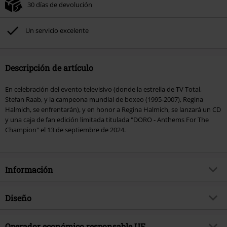
30 días de devolución
Un servicio excelente
Descripción de artículo
En celebración del evento televisivo (donde la estrella de TV Total,
Stefan Raab, y la campeona mundial de boxeo (1995-2007), Regina
Halmich, se enfrentarán), y en honor a Regina Halmich, se lanzará un CD
y una caja de fan edición limitada titulada "DORO - Anthems For The
Champion" el 13 de septiembre de 2024.
Información
Artículo no.
573624
Diseño
Título
Anthems For The Champion
Tipo de producto
CD
Género Musical
Operador económico responsable UE
Hard Rock