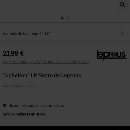
Ver más de la categoría "LP"
21,99 €
Los precios incluyen IVA, no incl. manipulación y envío
"Aphelion" LP Negro de Leprous
Más detalles del artículo
Elige
Disponible para envío inmediato
tu
Solo 1 unidades en stock
talla