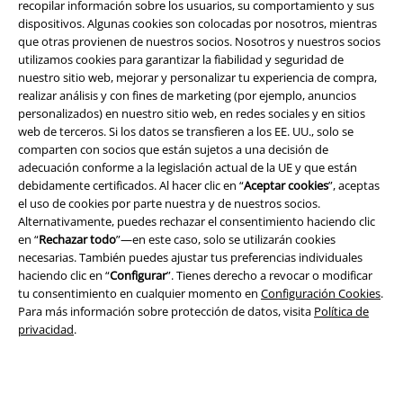
recopilar información sobre los usuarios, su comportamiento y sus
dispositivos. Algunas cookies son colocadas por nosotros, mientras
que otras provienen de nuestros socios. Nosotros y nuestros socios
utilizamos cookies para garantizar la fiabilidad y seguridad de
nuestro sitio web, mejorar y personalizar tu experiencia de compra,
realizar análisis y con fines de marketing (por ejemplo, anuncios
personalizados) en nuestro sitio web, en redes sociales y en sitios
Legal
web de terceros. Si los datos se transfieren a los EE. UU., solo se
Términos y Condiciones
comparten con socios que están sujetos a una decisión de
adecuación conforme a la legislación actual de la UE y que están
debidamente certificados. Al hacer clic en “
Aceptar cookies
”, aceptas
Aviso Legal
el uso de cookies por parte nuestra y de nuestros socios.
Alternativamente, puedes rechazar el consentimiento haciendo clic
Ley protección de datos
en “
Rechazar todo
”—en este caso, solo se utilizarán cookies
necesarias. También puedes ajustar tus preferencias individuales
Eliminación de residuos y protección del medioambiente
haciendo clic en “
Configurar
”. Tienes derecho a revocar o modificar
tu consentimiento en cualquier momento en
Configuración Cookies
.
Declaración de Conformidad
Para más información sobre protección de datos, visita
Política de
privacidad
.
Información sobre accesibilidad
Configuración Cookies