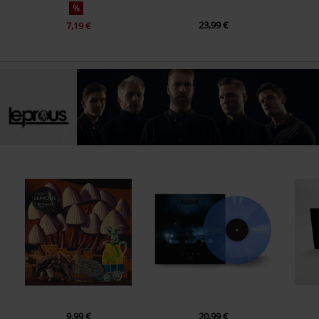
%
1.
Running Low
23,99 €
7,19 €
2.
Out Of Here
3.
Silhouette
4.
All The Moments
5.
Have You Ever?
6.
The Silent Revelation
7.
The Shadow Side
8.
On Hold
9.
Castaway Angels
10.
Nighttime Disguise
11.
A Prophecy To Trust
12.
Acquired Taste (Live 2021)
9,99 €
20,99 €