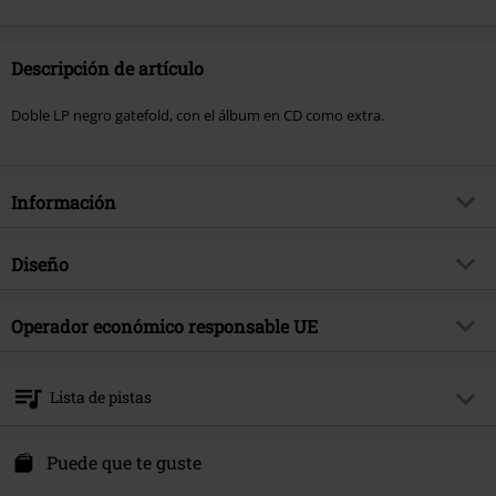
Descripción de artículo
Doble LP negro gatefold, con el álbum en CD como extra.
Información
Artículo no.
508609
Diseño
Título
Aphelion
Tipo de producto
LP
Género Musical
Operador económico responsable UE
Progressive Metal
Media - Formato 1-3
2-LP & CD
tema producto
Bandas
Sony Music Entertainment Germany GmbH
Color
Negro
Balanstraße 73 // Haus 31
Banda
Leprous
Lista de pistas
81541 München
Fecha de lanzamiento
8/27/21
Germany
Disc 1
kontakt@sonymusic.com
Puede que te guste
1.
Running Low