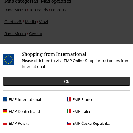
Más categorías. Más opciones
Band Merch
Top Bands
Leprous
Ofertas %
Media
Vinyl
Band Merch
Género
Band Merch
Media
Vinilo
Shopping from International
Please click here to visit EMP Online Shop for customers from
International
15%
E-mail Newsletter
descuento
Ok
¡Cheque regalo del 15% de descuento,
suscríbete ahora!
Más
EMP International
EMP France
EMP Deutschland
EMP Italia
Doy mi consentimiento para recibir la newsletter de EMP y acepto que
EMP Polska
EMP Česká Republika
E.M.P. Merchandising Handelsgesellschaft mbH procese mis datos