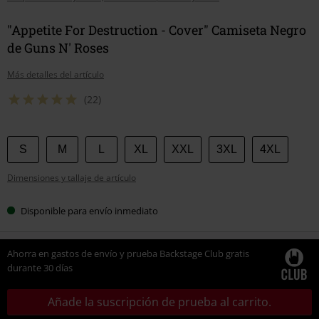
"Appetite For Destruction - Cover" Camiseta Negro
de Guns N' Roses
Más detalles del artículo
(22)
Elige
S
M
L
XL
XXL
3XL
4XL
tu
Dimensiones y tallaje de artículo
talla
Disponible para envío inmediato
Ahorra en gastos de envío y prueba Backstage Club gratis
durante 30 días
Añade la suscripción de prueba al carrito.