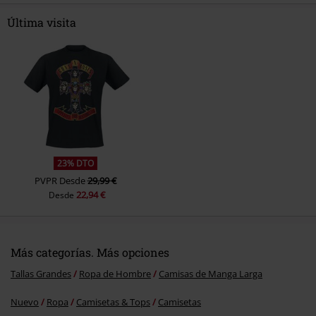
Última visita
Enviar comentario
23% DTO
PVPR
Desde
29,99 €
22,94 €
Desde
Más categorías. Más opciones
Tallas Grandes
Ropa de Hombre
Camisas de Manga Larga
Nuevo
Ropa
Camisetas & Tops
Camisetas