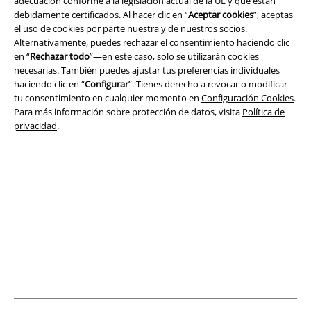
adecuación conforme a la legislación actual de la UE y que están
debidamente certificados. Al hacer clic en “
Aceptar cookies
”, aceptas
el uso de cookies por parte nuestra y de nuestros socios.
Alternativamente, puedes rechazar el consentimiento haciendo clic
Legal
en “
Rechazar todo
”—en este caso, solo se utilizarán cookies
necesarias. También puedes ajustar tus preferencias individuales
Términos y Condiciones
haciendo clic en “
Configurar
”. Tienes derecho a revocar o modificar
tu consentimiento en cualquier momento en
Configuración Cookies
.
Aviso Legal
Para más información sobre protección de datos, visita
Política de
privacidad
.
Ley protección de datos
Eliminación de residuos y protección del medioambiente
Declaración de Conformidad
Información sobre accesibilidad
Configuración Cookies
Cancelar pedido