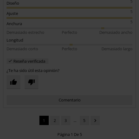
5
Diseño
5
Ajuste
5
Anchura
Demasiado estrecho
Perfecto
Demasiado ancho
Longitud
Demasiado corto
Perfecto
Demasiado largo
Reseña verificada
¿Te ha sido útil esta opinión?
Comentario
1
2
3
...
5
Página 1 De 5