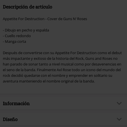
Descripción de artículo
Appetite For Destruction - Cover de Guns N‘ Roses
- Dibujo en pecho y espalda
- Cuello redondo
- Manga corta
Después de convertirse con su Appetite For Destruction como el debut
más impactante y exitoso de la historia del Rock, Guns and Roses no
han parado de sonar tanto a nivel musical como por desavenencias en
el seno de la banda. Finalmente Axl Rose todo un icono del mundo del
rock decidió quedarse con el nombre y emprender en solitario su
aventura manteniendo el nombre original de la banda.
Información
Artículo no.
324562
Diseño
Título
Appetite For Destruction - Cover