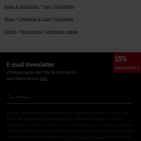
Ropa & accesorios
Tops
Camisetas
Ropa
Camisetas & Tops
Camisetas
Estilos
Ropa negra
Camisetas negras
15%
E-mail Newsletter
descuento
¡Cheque regalo del 15% de descuento,
suscríbete ahora!
Más
Doy mi consentimiento para recibir la newsletter de EMP y acepto que
E.M.P. Merchandising Handelsgesellschaft mbH procese mis datos
personales con el fin de informarme de manera personalizada y regular
sobre su oferta. El tratamiento de mis datos personales se llevará a cabo
de acuerdo con lo establecido en la
Política de Privacidad
. Puedo retirar