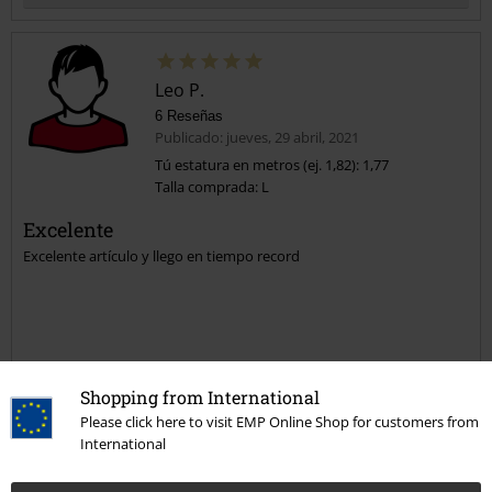
Leo P.
6 Reseñas
Publicado: jueves, 29 abril, 2021
Tú estatura en metros (ej. 1,82): 1,77
Talla comprada: L
Enviar comentario
Excelente
Excelente artículo y llego en tiempo record
Calidad
Shopping from International
5
Please click here to visit EMP Online Shop for customers from
Diseño
International
5
Ajuste
5