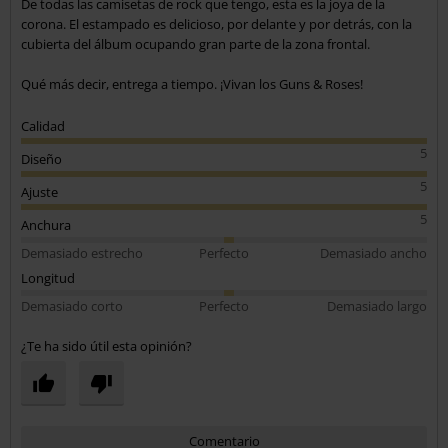
De todas las camisetas de rock que tengo, esta es la joya de la
Enviar comentario
corona. El estampado es delicioso, por delante y por detrás, con la
cubierta del álbum ocupando gran parte de la zona frontal.
Qué más decir, entrega a tiempo. ¡Vivan los Guns & Roses!
Calidad
5
Diseño
5
Ajuste
5
Anchura
Demasiado estrecho
Perfecto
Demasiado ancho
Longitud
Demasiado corto
Perfecto
Demasiado largo
¿Te ha sido útil esta opinión?
Comentario