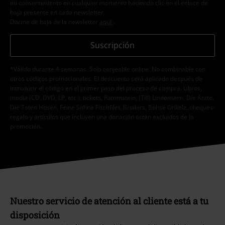
mi consentimiento en cualquier momento haciendo clic en el enlace de
baja presente en cada newsletter.
Darme de baja de la newsletter
aquí
.
Suscripción
*Válido durante 4 semanas. Solo canjeable online. No combinable con
otros códigos promocionales. El descuento será aplicado después de
introducir el código en el primer paso del proceso de compra. Libros,
media (CD, DVD, LP, etc.), tickets, Rammstein, (Till) Lindemann, Die Ärzte,
Die Toten Hosen, Feine Sahne Fischfilet, Broilers, Böhse Onkelz, cheques-
regalo y artículos que incluyen una donación están excluidos de la
promoción.
Nuestro servicio de atención al cliente está a tu
disposición