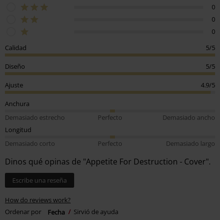
0
0
0
Calidad
5/5
Diseño
5/5
Ajuste
4.9/5
Anchura
Demasiado estrecho
Perfecto
Demasiado ancho
Longitud
Demasiado corto
Perfecto
Demasiado largo
Dinos qué opinas de "Appetite For Destruction - Cover".
Escribe una reseña
How do reviews work?
Ordenar por
Fecha
Sirvió de ayuda