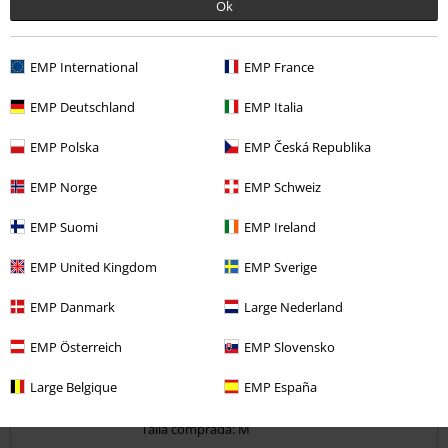
Ok
Anchura
Demasiado estrecho
Perfecto
Demasiado ancho
Longitud
EMP International
EMP France
Demasiado corto
Perfecto
Demasiado largo
EMP Deutschland
EMP Italia
Reseña verificada
EMP Polska
EMP Česká Republika
¿Te ha sido útil esta opinión?
EMP Norge
EMP Schweiz
EMP Suomi
EMP Ireland
Comentario
EMP United Kingdom
EMP Sverige
EMP Danmark
Large Nederland
Jordi P.
EMP Österreich
EMP Slovensko
1 Reseñas
Publicado: sábado, 10 abril, 2021
Large Belgique
EMP España
Tú estatura en metros (ej. 1,82): 1,79
Talla comprada: M