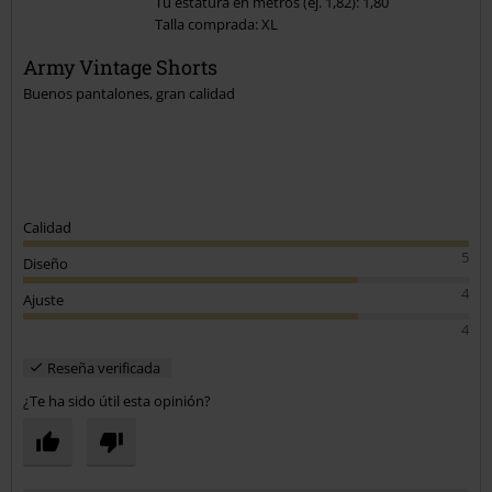
Tú estatura en metros (ej. 1,82): 1,80
Talla comprada: XL
Enviar comentario
Army Vintage Shorts
Buenos pantalones, gran calidad
Calidad
5
Diseño
4
Ajuste
4
Reseña verificada
¿Te ha sido útil esta opinión?