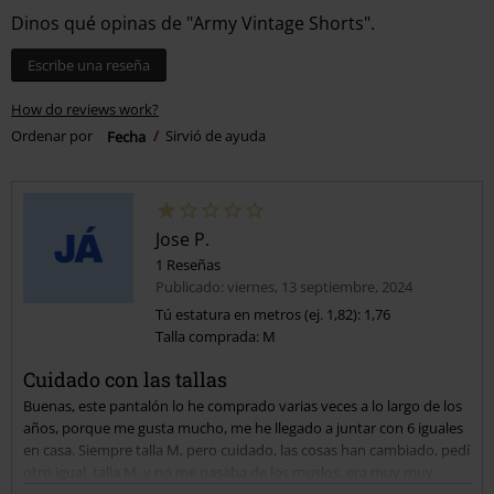
Dinos qué opinas de "Army Vintage Shorts".
Escribe una reseña
How do reviews work?
Ordenar por
Fecha
Sirvió de ayuda
Jose P.
1 Reseñas
Publicado: viernes, 13 septiembre, 2024
Tú estatura en metros (ej. 1,82): 1,76
Talla comprada: M
Cuidado con las tallas
Buenas, este pantalón lo he comprado varias veces a lo largo de los
años, porque me gusta mucho, me he llegado a juntar con 6 iguales
en casa. Siempre talla M, pero cuidado, las cosas han cambiado, pedí
otro igual, talla M, y no me pasaba de los muslos, era muy muy
pequeño. Procedí a la devolución y me devolvierión todo, gastos de