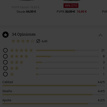
48% DTO
PVPR
Desde
74,99 €
64,99 €
PVPR
32,99 €
16,99 €
PV
Desde
34 Opiniones
4,40
21
8
3
1
1
Calidad
4.6/5
Diseño
4.4/5
Ajuste
4.2/5