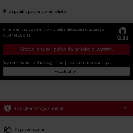
Disponible para envío inmediato
Ahorra en gastos de envío y prueba Backstage Club gratis
durante 30 días
Añade la suscripción de prueba al carrito.
Si ya eres socio del Backstage Club, puedes iniciar sesión aquí:
Accede ahora
-15% - ¡Por tiempo limitado!
Código
WEEKEND
Copia el código
Válido hasta 8/9/26
Paga por factura