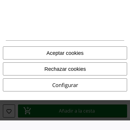
Declaración de Conformidad
Información sobre accesibilidad
Configuración Cookies
Cancelar pedido
Aceptar cookies
Todos los precios incluyen el IVA pero no los
gastos de transporte
© 1986-2026 E.M.P. Merchandising HGmbH
Rechazar cookies
Configurar
Tiendas EMP online
EMP International
Añadir a la cesta
EMP France
EMP Deutschland