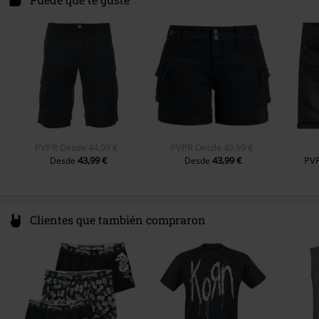
PVPR
Desde
44,99 €
PVPR
Desde
49,99 €
43,99 €
43,99 €
PV
Desde
Desde
Clientes que también compraron