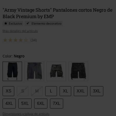
"Army Vintage Shorts" Pantalones cortos Negro de
Black Premium by EMP
Exclusivo
Elemento decorativo
Más detalles del artículo
(34)
Elige
Color:
Negro
tu
talla
XS
S
M
L
XL
XXL
3XL
4XL
5XL
6XL
7XL
Dimensiones y tallaje de artículo