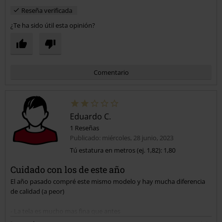
Reseña verificada
¿Te ha sido útil esta opinión?
Comentario
Eduardo C.
1 Reseñas
Publicado: miércoles, 28 junio, 2023
Tú estatura en metros (ej. 1,82): 1,80
Cuidado con los de este año
Enviar comentario
El año pasado compré este mismo modelo y hay mucha diferencia
de calidad (a peor)
- La tela es mucho mas fina que antes
- Los bolsillos son ENANOS. Pobre de ti como tengas un movil o una