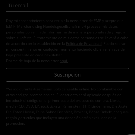
Doy mi consentimiento para recibir la newsletter de EMP y acepto que
E.M.P. Merchandising Handelsgesellschaft mbH procese mis datos
personales con el fin de informarme de manera personalizada y regular
sobre su oferta. El tratamiento de mis datos personales se llevará a cabo
de acuerdo con lo establecido en la
Política de Privacidad
. Puedo retirar
mi consentimiento en cualquier momento haciendo clic en el enlace de
baja presente en cada newsletter.
Darme de baja de la newsletter
aquí
.
Suscripción
*Válido durante 4 semanas. Solo canjeable online. No combinable con
otros códigos promocionales. El descuento será aplicado después de
introducir el código en el primer paso del proceso de compra. Libros,
media (CD, DVD, LP, etc.), tickets, Rammstein, (Till) Lindemann, Die Ärzte,
Die Toten Hosen, Feine Sahne Fischfilet, Broilers, Böhse Onkelz, cheques-
regalo y artículos que incluyen una donación están excluidos de la
promoción.