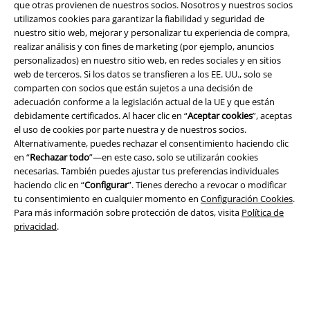
que otras provienen de nuestros socios. Nosotros y nuestros socios
utilizamos cookies para garantizar la fiabilidad y seguridad de
nuestro sitio web, mejorar y personalizar tu experiencia de compra,
realizar análisis y con fines de marketing (por ejemplo, anuncios
personalizados) en nuestro sitio web, en redes sociales y en sitios
web de terceros. Si los datos se transfieren a los EE. UU., solo se
comparten con socios que están sujetos a una decisión de
adecuación conforme a la legislación actual de la UE y que están
debidamente certificados. Al hacer clic en “
Aceptar cookies
”, aceptas
el uso de cookies por parte nuestra y de nuestros socios.
Alternativamente, puedes rechazar el consentimiento haciendo clic
en “
Rechazar todo
”—en este caso, solo se utilizarán cookies
Legal
necesarias. También puedes ajustar tus preferencias individuales
haciendo clic en “
Configurar
”. Tienes derecho a revocar o modificar
Términos y Condiciones
tu consentimiento en cualquier momento en
Configuración Cookies
.
Para más información sobre protección de datos, visita
Política de
Aviso Legal
privacidad
.
Ley protección de datos
Eliminación de residuos y protección del medioambiente