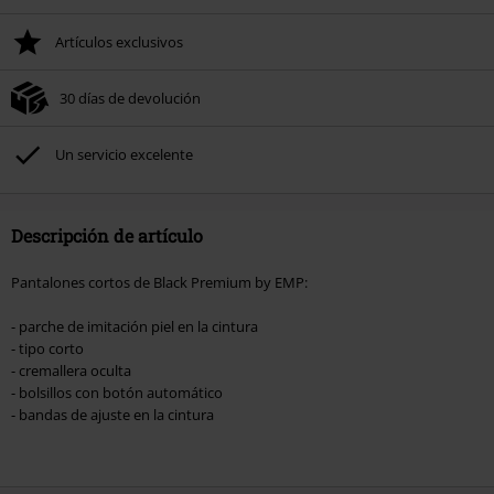
Solo online. Pedido mínimo 49,99 €.
Artículos exclusivos
Tras introducir el código, el descuento se deducirá automáticamente al final
del pedido.
30 días de devolución
No acumulable con otras promociones Códigos promocionales.. Quedan
excluidos de este descuento: libros, artículos multimedia, entradas,
Rammstein, (Till) Lindemann, Böhse Onkelz, Broilers, Die Ärzte, Die Toten
Un servicio excelente
Hosen, Metality, Funko Pop!, vales regalo y artículos que incluyan una
donación.
Descripción de artículo
Pantalones cortos de Black Premium by EMP:
- parche de imitación piel en la cintura
- tipo corto
- cremallera oculta
- bolsillos con botón automático
- bandas de ajuste en la cintura