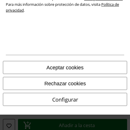
Para más información sobre protección de datos, visita
Política de
Tiendas EMP online
privacidad
.
EMP International
EMP France
EMP Deutschland
EMP Italia
EMP Polska
Aceptar cookies
EMP Česká Republika
EMP Norge
Rechazar cookies
EMP Schweiz
Configurar
EMP Suomi
EMP Ireland
EMP United Kingdom
Añadir a la cesta