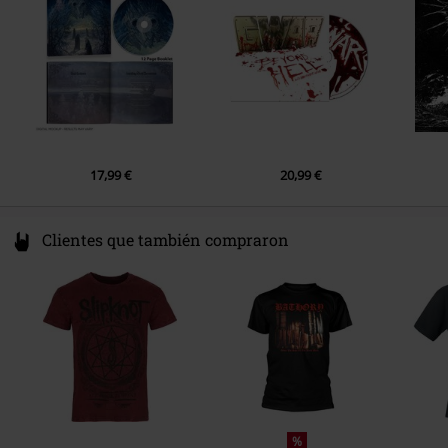
2.
Arntor, ein Windir (Arntor, a warrior)
3.
Kong Hydnes haug (The burial mound of king Hydnes)
4.
Svartesmeden og Lundamyrstrollet (The blacksmith and the troll
of Lundamyri)
5.
Kampen (The struggle)
6.
Sakned (The longing)
7.
Ending
17,99 €
20,99 €
Clientes que también compraron
%