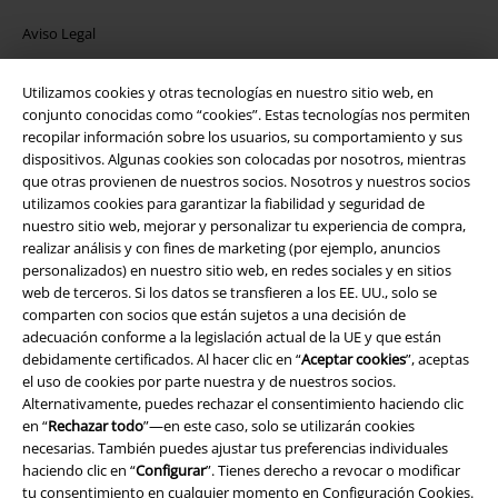
Aviso Legal
Ley protección de datos
Utilizamos cookies y otras tecnologías en nuestro sitio web, en
conjunto conocidas como “cookies”. Estas tecnologías nos permiten
Eliminación de residuos y protección del medioambiente
recopilar información sobre los usuarios, su comportamiento y sus
dispositivos. Algunas cookies son colocadas por nosotros, mientras
que otras provienen de nuestros socios. Nosotros y nuestros socios
Declaración de Conformidad
utilizamos cookies para garantizar la fiabilidad y seguridad de
nuestro sitio web, mejorar y personalizar tu experiencia de compra,
Información sobre accesibilidad
realizar análisis y con fines de marketing (por ejemplo, anuncios
personalizados) en nuestro sitio web, en redes sociales y en sitios
Configuración Cookies
web de terceros. Si los datos se transfieren a los EE. UU., solo se
comparten con socios que están sujetos a una decisión de
Cancelar pedido
adecuación conforme a la legislación actual de la UE y que están
debidamente certificados. Al hacer clic en “
Aceptar cookies
”, aceptas
el uso de cookies por parte nuestra y de nuestros socios.
Todos los precios incluyen el IVA pero no los
gastos de transporte
Alternativamente, puedes rechazar el consentimiento haciendo clic
© 1986-2026 E.M.P. Merchandising HGmbH
en “
Rechazar todo
”—en este caso, solo se utilizarán cookies
necesarias. También puedes ajustar tus preferencias individuales
haciendo clic en “
Configurar
”. Tienes derecho a revocar o modificar
tu consentimiento en cualquier momento en
Configuración Cookies
.