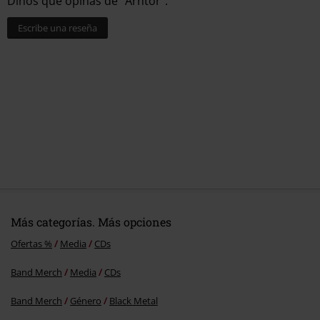
Dinos qué opinas de "Arntor".
Escribe una reseña
Más categorías. Más opciones
Ofertas %
Media
CDs
Band Merch
Media
CDs
Band Merch
Género
Black Metal