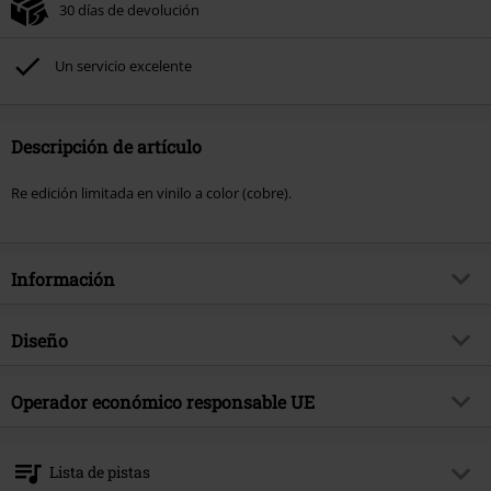
30 días de devolución
Un servicio excelente
Descripción de artículo
Re edición limitada en vinilo a color (cobre).
Información
Artículo no.
577196
Diseño
Título
As Gomorrah Burns
Tipo de producto
LP
Género Musical
Operador económico responsable UE
Death Metal
Media - Formato 1-3
LP
tema producto
Bandas
Warner Music Group Germany Holding GmbH
Alter Wandrahm 14
Banda
Cryptopsy
Lista de pistas
20457 Hamburg