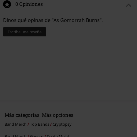
0 Opiniones
Dinos qué opinas de "As Gomorrah Burns".
Escribe una reseña
Más categorías. Más opciones
Band Merch
Top Bands
Cryptopsy
Band Merch
Género
Death Metal