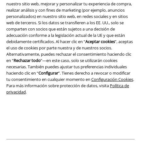
nuestro sitio web, mejorar y personalizar tu experiencia de compra,
realizar análisis y con fines de marketing (por ejemplo, anuncios
personalizados) en nuestro sitio web, en redes sociales y en sitios
Legal
web de terceros. Si los datos se transfieren a los EE. UU., solo se
Términos y Condiciones
comparten con socios que están sujetos a una decisión de
adecuación conforme a la legislación actual de la UE y que están
debidamente certificados. Al hacer clic en “
Aceptar cookies
”, aceptas
Aviso Legal
el uso de cookies por parte nuestra y de nuestros socios.
Alternativamente, puedes rechazar el consentimiento haciendo clic
Ley protección de datos
en “
Rechazar todo
”—en este caso, solo se utilizarán cookies
necesarias. También puedes ajustar tus preferencias individuales
Eliminación de residuos y protección del medioambiente
haciendo clic en “
Configurar
”. Tienes derecho a revocar o modificar
tu consentimiento en cualquier momento en
Configuración Cookies
.
Declaración de Conformidad
Para más información sobre protección de datos, visita
Política de
privacidad
.
Información sobre accesibilidad
Configuración Cookies
Cancelar pedido