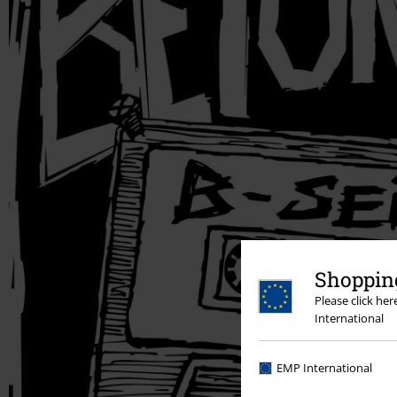
Shopping
Please click he
International
EMP International