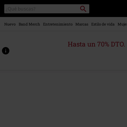
Ir al
Buscar
Buscar
contenido
en
principal
el
catálogo
Nuevo
Band Merch
Entretenimiento
Marcas
Estilo de vida
Muje
Hasta un 70% DTO.
https://www.emp-
online.es/p/b-
seiten/478535St.html