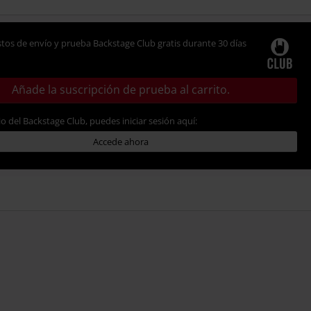
tos de envío y prueba Backstage Club gratis durante 30 días
Añade la suscripción de prueba al carrito.
io del Backstage Club, puedes iniciar sesión aquí:
Accede ahora