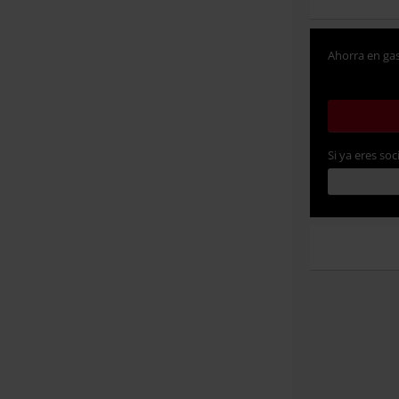
Ahorra en gas
Si ya eres soc