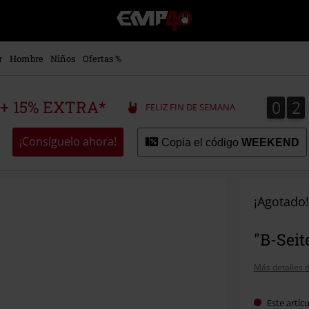
EMP
-
Música,
Películas,
r
Hombre
Niños
Ofertas %
TV
&
Gaming
0
2
0
2
 + 15% EXTRA*
FELIZ FIN DE SEMANA
Merch
-
Ropa
¡Consíguelo ahora!
Copia el código
WEEKEND
Alternativa
¡Agotado!
"B-Seit
Más detalles d
Este artíc