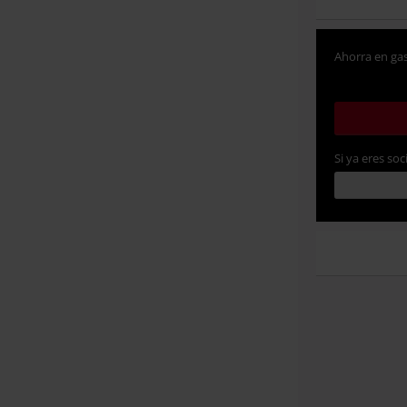
Ahorra en gas
Si ya eres soc