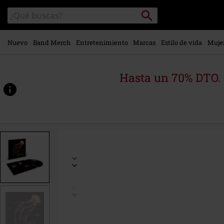
Ir al
Buscar
Buscar
contenido
en
principal
el
catálogo
Nuevo
Band Merch
Entretenimiento
Marcas
Estilo de vida
Muje
Hasta un 70% DTO.
https://www.emp-
online.es/p/back-
to-
the-
water-
below/557464St.html