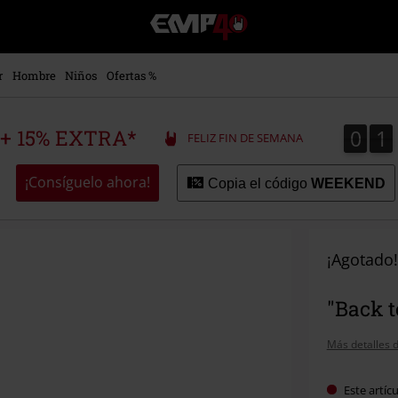
EMP
-
Música,
Películas,
r
Hombre
Niños
Ofertas %
TV
&
Gaming
0
1
0
1
 + 15% EXTRA*
FELIZ FIN DE SEMANA
Merch
-
Ropa
¡Consíguelo ahora!
Copia el código
WEEKEND
Alternativa
¡Agotado!
"Back t
Más detalles d
Este artíc