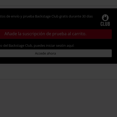
tos de envío y prueba Backstage Club gratis durante 30 días
Añade la suscripción de prueba al carrito.
io del Backstage Club, puedes iniciar sesión aquí:
Accede ahora