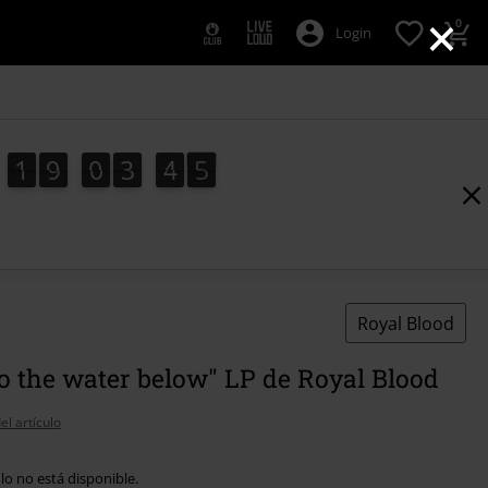
×
0
Login
1
9
0
3
4
4
1
9
0
3
4
3
3
5
4
Royal Blood
o the water below" LP de Royal Blood
el artículo
ulo no está disponible.