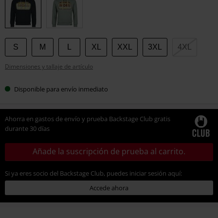
talla
S
M
L
XL
XXL
3XL
4XL
Dimensiones y tallaje de artículo
Disponible para envío inmediato
Ahorra en gastos de envío y prueba Backstage Club gratis
durante 30 días
Añade la suscripción de prueba al carrito.
Si ya eres socio del Backstage Club, puedes iniciar sesión aquí:
Accede ahora