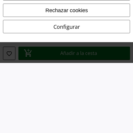
Aviso Legal
Rechazar cookies
Ley protección de datos
Configurar
Eliminación de residuos y protección del medioambiente
Declaración de Conformidad
Añadir a la cesta
Información sobre accesibilidad
Configuración Cookies
Cancelar pedido
Todos los precios incluyen el IVA pero no los
gastos de transporte
© 1986-2026 E.M.P. Merchandising HGmbH