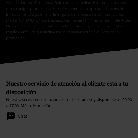
*Válido durante 4 semanas. Solo canjeable online. No combinable con
otros códigos promocionales. El descuento será aplicado después de
introducir el código en el primer paso del proceso de compra. Libros,
media (CD, DVD, LP, etc.), tickets, Rammstein, (Till) Lindemann, Die Ärzte,
Die Toten Hosen, Feine Sahne Fischfilet, Broilers, Böhse Onkelz, cheques-
regalo y artículos que incluyen una donación están excluidos de la
promoción.
Nuestro servicio de atención al cliente está a tu
disposición
Nuestro servicio de atención al cliente estará hoy disponible de 09:00
a 17:00.
Más información
Chat