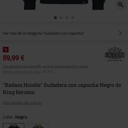
Ver más de la categoría "Sudadera con capucha"
%
59,99 €
Los precios incluyen IVA, no incl. manipulación y envío
Mejor precio en 30 días
:
38,39 €
"Badass Hoodie" Sudadera con capucha Negro de
King Kerosin
Más detalles del artículo
Elige
Color:
Negro
tu