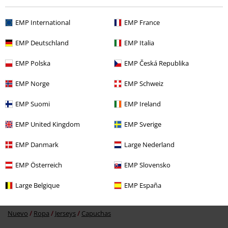
EMP International
EMP France
EMP Deutschland
EMP Italia
%
EMP Polska
EMP Česká Republika
59,99 €
EMP Norge
EMP Schweiz
EMP Suomi
EMP Ireland
Más categorías. Más opciones
Estilos
Ropa negra
Jerséis y cárdigans negros
EMP United Kingdom
EMP Sverige
Tallas Grandes
Jerseys
Capuchas
Sudadera con Capucha
EMP Danmark
Large Nederland
Ofertas %
Hombre
Ropa
Jerséis y sudaderas
Capuchas
EMP Österreich
EMP Slovensko
Tallas Grandes
Ropa de Hombre
Jerseys
Capuchas
Sudaderas
Large Belgique
EMP España
con Capucha
Nuevo
Ropa
Jerseys
Capuchas