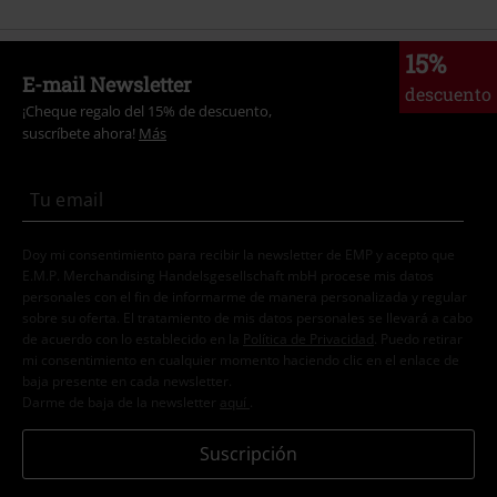
15%
E-mail Newsletter
descuento
¡Cheque regalo del 15% de descuento,
suscríbete ahora!
Más
Doy mi consentimiento para recibir la newsletter de EMP y acepto que
E.M.P. Merchandising Handelsgesellschaft mbH procese mis datos
personales con el fin de informarme de manera personalizada y regular
sobre su oferta. El tratamiento de mis datos personales se llevará a cabo
de acuerdo con lo establecido en la
Política de Privacidad
. Puedo retirar
mi consentimiento en cualquier momento haciendo clic en el enlace de
baja presente en cada newsletter.
Darme de baja de la newsletter
aquí
.
Suscripción