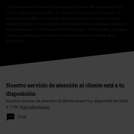
*Válido durante 4 semanas. Solo canjeable online. No combinable con
otros códigos promocionales. El descuento será aplicado después de
introducir el código en el primer paso del proceso de compra. Libros,
media (CD, DVD, LP, etc.), tickets, Rammstein, (Till) Lindemann, Die Ärzte,
Die Toten Hosen, Feine Sahne Fischfilet, Broilers, Böhse Onkelz, cheques-
regalo y artículos que incluyen una donación están excluidos de la
promoción.
Nuestro servicio de atención al cliente está a tu
disposición
Nuestro servicio de atención al cliente estará hoy disponible de 09:00
a 17:00.
Más información
Chat