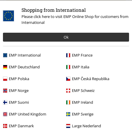
5
Ajuste
Shopping from International
4
Anchura
Please click here to visit EMP Online Shop for customers from
International
Demasiado estrecho
Perfecto
Demasiado ancho
Longitud
Ok
Demasiado corto
Perfecto
Demasiado largo
Reseña verificada
EMP International
EMP France
¿Te ha sido útil esta opinión?
EMP Deutschland
EMP Italia
EMP Polska
EMP Česká Republika
Comentario
EMP Norge
EMP Schweiz
EMP Suomi
EMP Ireland
Última visita
EMP United Kingdom
EMP Sverige
EMP Danmark
Large Nederland