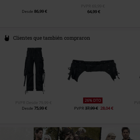
PVPR
69,99 €
86,99 €
Desde
64,99 €
Clientes que también compraron
26% DTO
PVPR
Desde
79,99 €
PV
75,99 €
PVPR
37,99 €
28,04 €
Desde