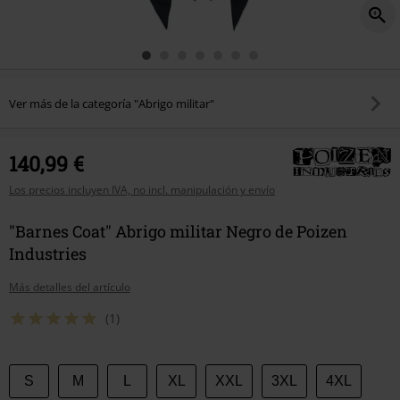
Ver más de la categoría "Abrigo militar"
140,99 €
Los precios incluyen IVA, no incl. manipulación y envío
"Barnes Coat" Abrigo militar Negro de Poizen
Industries
Más detalles del artículo
(1)
Elige
S
M
L
XL
XXL
3XL
4XL
tu