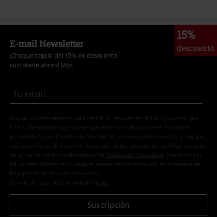
15%
E-mail Newsletter
descuento
¡Cheque regalo del 15% de descuento,
suscríbete ahora!
Más
Doy mi consentimiento para recibir la newsletter de EMP y acepto que
E.M.P. Merchandising Handelsgesellschaft mbH procese mis datos
personales con el fin de informarme de manera personalizada y regular
sobre su oferta. El tratamiento de mis datos personales se llevará a cabo
de acuerdo con lo establecido en la
Política de Privacidad
. Puedo retirar
mi consentimiento en cualquier momento haciendo clic en el enlace de
baja presente en cada newsletter.
Darme de baja de la newsletter
aquí
.
Suscripción