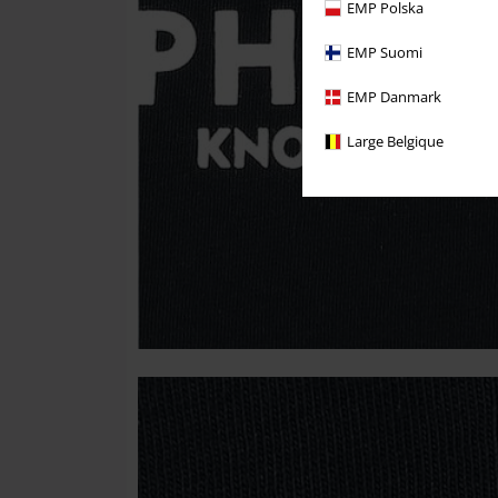
EMP Polska
EMP Suomi
EMP Danmark
Large Belgique