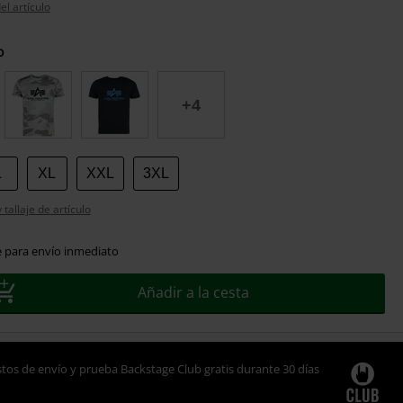
el artículo
o
+4
L
XL
XXL
3XL
tallaje de artículo
e para envío inmediato
Añadir a la cesta
tos de envío y prueba Backstage Club gratis durante 30 días