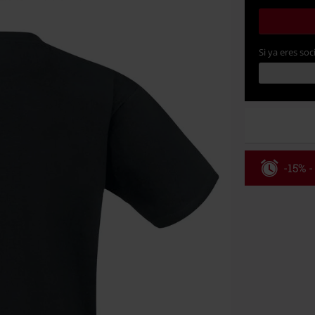
Si ya eres soc
-15% -
Código
Válidez 8/6/26
Solo online. P
Tras introduci
No acumulable
descuento: lib
Onkelz, Broile