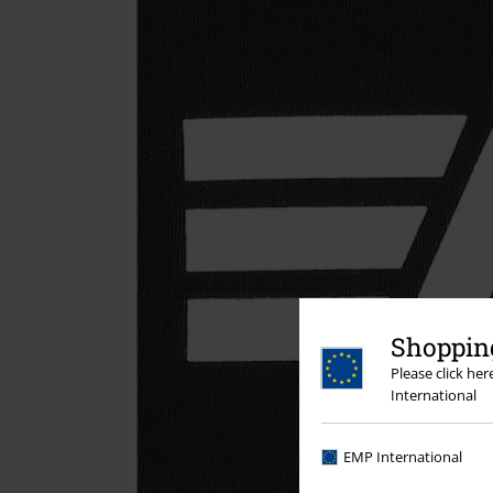
Shopping
Please click he
International
EMP International