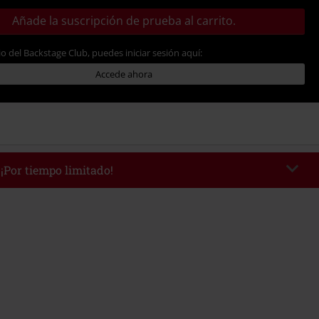
Añade la suscripción de prueba al carrito.
io del Backstage Club, puedes iniciar sesión aquí:
Accede ahora
 ¡Por tiempo limitado!
AFTERWORK
Copia el código
 desde 16:00 hasta 23:59.
edido mínimo 49,99 €.
r el código, el descuento se deducirá automáticamente al final del pedido.
 con otras promociones Códigos promocionales.. Quedan excluidos de este
ros, artículos multimedia, entradas, Rammstein, (Till) Lindemann, Böhse
rs, Die Ärzte, Die Toten Hosen, Metality, Funko Pop!, vales regalo y artículos