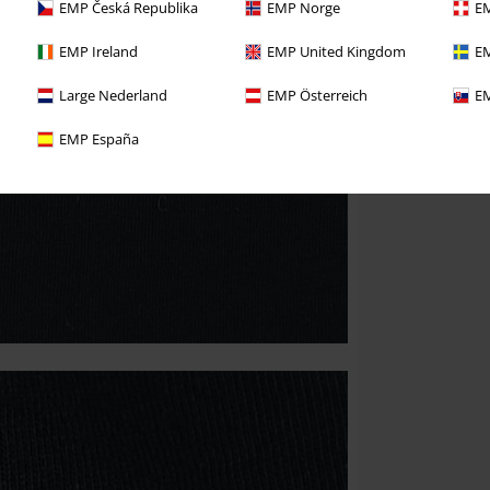
EMP Česká Republika
EMP Norge
EM
EMP Ireland
EMP United Kingdom
EM
Large Nederland
EMP Österreich
EM
EMP España