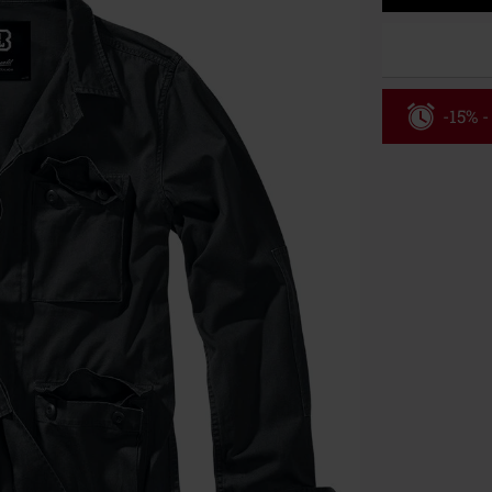
-15% -
Código
Válido hasta 8
Solo online. P
Tras introduci
No acumulable
descuento: lib
Onkelz, Broile
que incluyan 