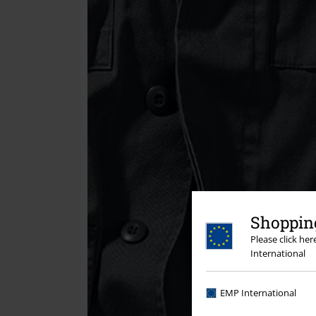
Shopping
Please click he
International
EMP International