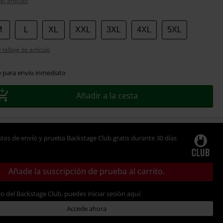
el artículo
M
L
XL
XXL
3XL
4XL
5XL
tallaje de artículo
e para envío inmediato
Añadir a la cesta
tos de envío y prueba Backstage Club gratis durante 30 días
Añade la suscripción de prueba al carrito.
io del Backstage Club, puedes iniciar sesión aquí:
Accede ahora