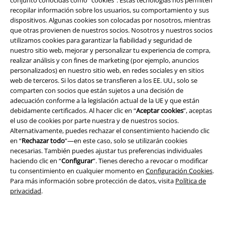
conjunto conocidas como “cookies”. Estas tecnologías nos permiten
recopilar información sobre los usuarios, su comportamiento y sus
dispositivos. Algunas cookies son colocadas por nosotros, mientras
que otras provienen de nuestros socios. Nosotros y nuestros socios
utilizamos cookies para garantizar la fiabilidad y seguridad de
nuestro sitio web, mejorar y personalizar tu experiencia de compra,
realizar análisis y con fines de marketing (por ejemplo, anuncios
personalizados) en nuestro sitio web, en redes sociales y en sitios
Legal
web de terceros. Si los datos se transfieren a los EE. UU., solo se
Términos y Condiciones
comparten con socios que están sujetos a una decisión de
adecuación conforme a la legislación actual de la UE y que están
debidamente certificados. Al hacer clic en “
Aceptar cookies
”, aceptas
Aviso Legal
el uso de cookies por parte nuestra y de nuestros socios.
Alternativamente, puedes rechazar el consentimiento haciendo clic
Ley protección de datos
en “
Rechazar todo
”—en este caso, solo se utilizarán cookies
necesarias. También puedes ajustar tus preferencias individuales
Eliminación de residuos y protección del medioambiente
haciendo clic en “
Configurar
”. Tienes derecho a revocar o modificar
tu consentimiento en cualquier momento en
Configuración Cookies
.
Declaración de Conformidad
Para más información sobre protección de datos, visita
Política de
privacidad
.
Información sobre accesibilidad