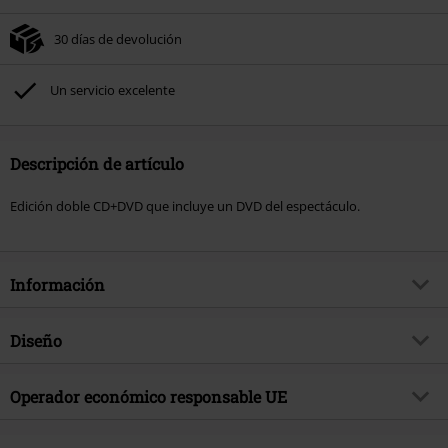
30 días de devolución
Un servicio excelente
Descripción de artículo
Edición doble CD+DVD que incluye un DVD del espectáculo.
Información
Artículo no.
580234
Diseño
Título
Beast Of Prey: Brutal Assault
Tipo de producto
CD
Género Musical
Operador económico responsable UE
Death Metal
Media - Formato 1-3
CD & DVD
tema producto
Bandas
International Associates Auditing & Certification Limited