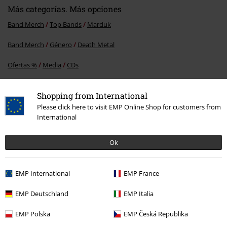
Más categorías. Más opciones
Band Merch
Top Bands
Marduk
Band Merch
Género
Death Metal
Ofertas %
Media
CDs
Band Merch
Media
CDs
Shopping from International
Please click here to visit EMP Online Shop for customers from
International
15%
E-mail Newsletter
descuento
Ok
¡Cheque regalo del 15% de descuento,
suscríbete ahora!
Más
EMP International
EMP France
EMP Deutschland
EMP Italia
EMP Polska
EMP Česká Republika
Doy mi consentimiento para recibir la newsletter de EMP y acepto que
E.M.P. Merchandising Handelsgesellschaft mbH procese mis datos