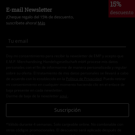
15%
E-mail Newsletter
descuento
¡Cheque regalo del 15% de descuento,
suscríbete ahora!
Más
Doy mi consentimiento para recibir la newsletter de EMP y acepto que
E.M.P. Merchandising Handelsgesellschaft mbH procese mis datos
personales con el fin de informarme de manera personalizada y regular
sobre su oferta. El tratamiento de mis datos personales se llevará a cabo
de acuerdo con lo establecido en la
Política de Privacidad
. Puedo retirar
mi consentimiento en cualquier momento haciendo clic en el enlace de
baja presente en cada newsletter.
Darme de baja de la newsletter
aquí
.
Suscripción
*Válido durante 4 semanas. Solo canjeable online. No combinable con
otros códigos promocionales. El descuento será aplicado después de