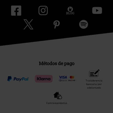
Métodos de pago
Transferencia
bancaria por
adelantado
Contrareembolso