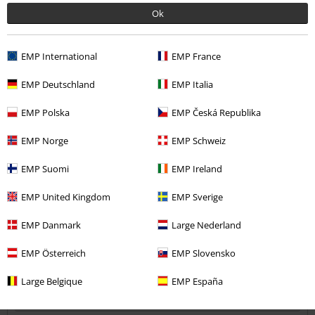
pecho me está justita.
Ok
EMP International
EMP France
Calidad
3
Diseño
EMP Deutschland
EMP Italia
5
Ajuste
EMP Polska
EMP Česká Republika
4
Anchura
EMP Norge
EMP Schweiz
Demasiado estrecho
Perfecto
Demasiado ancho
Longitud
EMP Suomi
EMP Ireland
Demasiado corto
Perfecto
Demasiado largo
EMP United Kingdom
EMP Sverige
Reseña verificada
EMP Danmark
Large Nederland
¿Te ha sido útil esta opinión?
EMP Österreich
EMP Slovensko
Large Belgique
EMP España
Comentario