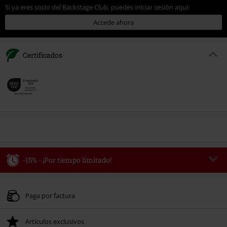
Si ya eres socio del Backstage Club, puedes iniciar sesión aquí:
Accede ahora
Certificados
-15% - ¡Por tiempo limitado!
Código
WEEKEND
Copia el código
Válido hasta 8/9/26
Paga por factura
Solo online. Pedido mínimo 49,99 €.
Artículos exclusivos
Tras introducir el código, el descuento se deducirá automáticamente al final