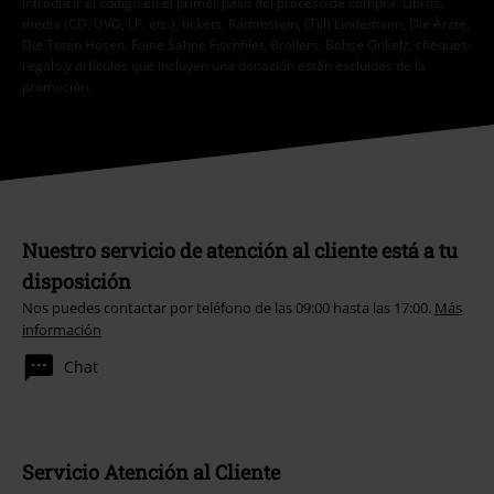
introducir el código en el primer paso del proceso de compra. Libros,
media (CD, DVD, LP, etc.), tickets, Rammstein, (Till) Lindemann, Die Ärzte,
Die Toten Hosen, Feine Sahne Fischfilet, Broilers, Böhse Onkelz, cheques-
regalo y artículos que incluyen una donación están excluidos de la
promoción.
Nuestro servicio de atención al cliente está a tu
disposición
Nos puedes contactar por teléfono de las 09:00 hasta las 17:00.
Más
información
Chat
Servicio Atención al Cliente