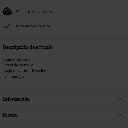
del pedido.
30 días de devolución
No acumulable con otras promociones Códigos promocionales.. Quedan
excluidos de este descuento: libros, artículos multimedia, entradas,
Rammstein, (Till) Lindemann, Böhse Onkelz, Broilers, Die Ärzte, Die Toten
Un servicio excelente
Hosen, Metality, Funko Pop!, vales regalo y artículos que incluyan una
donación.
Descripción de artículo
- cuello redondo
- espalda de malla
- bajo delantero de malla
- sin mangas
Información
Artículo no.
440536
Diseño
Título
Betty