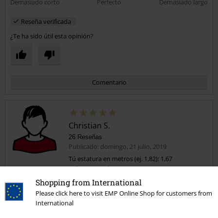
Demasiado corto
Perfecto
Demasiado largo
Reseña verificada
¿Te ha sido útil esta opinión?
Comentario
Christian S.
26 Reseñas
Publicado: domingo, 21 julio, 2019
Tú estatura en metros (ej. 1,82): 1,67
Talla comprada: XL
Shopping from International
Enviar comentario
Mola, pero ojo con el tallaje
Please click here to visit EMP Online Shop for customers from
El diseño mola mucho, pero la calidad está por ver.
International
El tallaje es más bien pequeño. Yo suelo usar la L, compré la XL y de