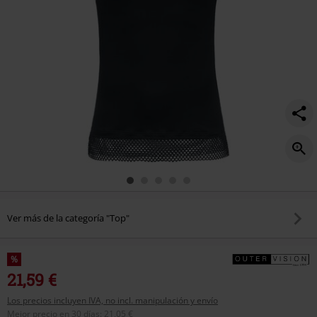
Ver más de la categoría "Top"
%
21,59 €
Los precios incluyen IVA, no incl. manipulación y envío
Mejor precio en 30 días
:
21,05 €