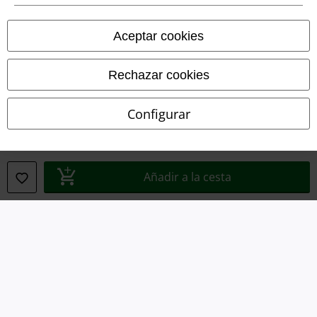
Ley protección de datos
Aceptar cookies
Eliminación de residuos y protección del medioambiente
Rechazar cookies
Declaración de Conformidad
Configurar
Información sobre accesibilidad
Configuración Cookies
Añadir a la cesta
Cancelar pedido
Todos los precios incluyen el IVA pero no los
gastos de transporte
© 1986-2026 E.M.P. Merchandising HGmbH
Tiendas EMP online