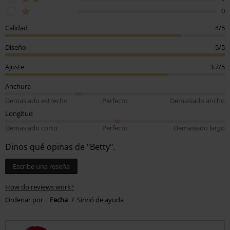
0
Calidad
4/5
Diseño
5/5
Ajuste
3.7/5
Anchura
Demasiado estrecho
Perfecto
Demasiado ancho
Longitud
Demasiado corto
Perfecto
Demasiado largo
Dinos qué opinas de "Betty".
Escribe una reseña
How do reviews work?
Ordenar por
Fecha
Sirvió de ayuda