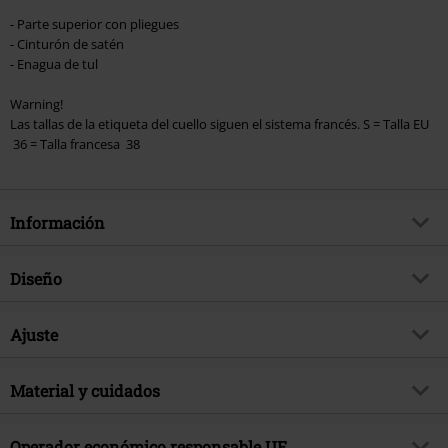
- Parte superior con pliegues
- Cinturón de satén
- Enagua de tul
Warning!
Las tallas de la etiqueta del cuello siguen el sistema francés. S = Talla EU
36 = Talla francesa 38
Información
Artículo no.
260981
Diseño
Título
Big Purple Dots
Tipo de producto
Vestido Corto
Brand
Ajuste
H&R London
Tipo de vestido
Entallado, Vestidos estampados,
tema producto
Rockabilly, Romance, Vestidos
Vestidos hombro descubierto
Forma/Tops
Regular
estampados
Material y cuidados
Patrón
A Lunares
Largo (de la ropa)
Mini
Fecha de lanzamiento
3/22/24
Material Externo
97% algodón, 3% Spandex
Detalles
Con encaje
Talla
Operador económico responsable UE
XS = 34, S = 36, M = 38, L = 40, XL =
Sexo
Mujer