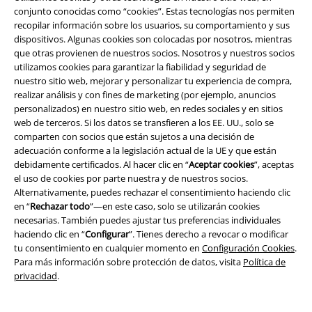
conjunto conocidas como “cookies”. Estas tecnologías nos permiten
recopilar información sobre los usuarios, su comportamiento y sus
dispositivos. Algunas cookies son colocadas por nosotros, mientras
que otras provienen de nuestros socios. Nosotros y nuestros socios
utilizamos cookies para garantizar la fiabilidad y seguridad de
nuestro sitio web, mejorar y personalizar tu experiencia de compra,
realizar análisis y con fines de marketing (por ejemplo, anuncios
personalizados) en nuestro sitio web, en redes sociales y en sitios
web de terceros. Si los datos se transfieren a los EE. UU., solo se
comparten con socios que están sujetos a una decisión de
adecuación conforme a la legislación actual de la UE y que están
debidamente certificados. Al hacer clic en “
Aceptar cookies
”, aceptas
Legal
el uso de cookies por parte nuestra y de nuestros socios.
Alternativamente, puedes rechazar el consentimiento haciendo clic
Términos y Condiciones
en “
Rechazar todo
”—en este caso, solo se utilizarán cookies
necesarias. También puedes ajustar tus preferencias individuales
Aviso Legal
haciendo clic en “
Configurar
”. Tienes derecho a revocar o modificar
tu consentimiento en cualquier momento en
Configuración Cookies
.
Ley protección de datos
Para más información sobre protección de datos, visita
Política de
privacidad
.
Eliminación de residuos y protección del medioambiente