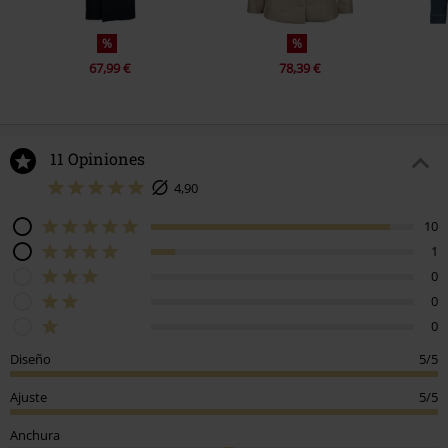
%
%
67,99 €
78,39 €
11 Opiniones
4,90
10
1
0
0
0
Diseño
5/5
Ajuste
5/5
Anchura