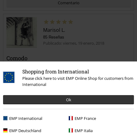
Comentario
Marisol L.
85 Reseñas
Publicado: viernes, 19 enero, 2018
Comodo
Veraniego,comodo y de buena calidad,contenta con la compra.
Enviar comentario
Shopping from International
Please click here to visit EMP Online Shop for customers from
International
Ok
Reseña verificada
¿Te ha sido útil esta opinión?
EMP International
EMP France
EMP Deutschland
EMP Italia