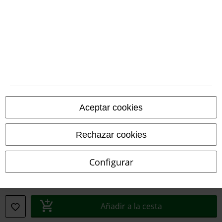
Declaración de Conformidad
Información sobre accesibilidad
Configuración Cookies
Cancelar pedido
Todos los precios incluyen el IVA pero no los
gastos de transporte
Aceptar cookies
© 1986-2026 E.M.P. Merchandising HGmbH
Rechazar cookies
Configurar
Tiendas EMP online
EMP International
EMP France
Añadir a la cesta
EMP Deutschland