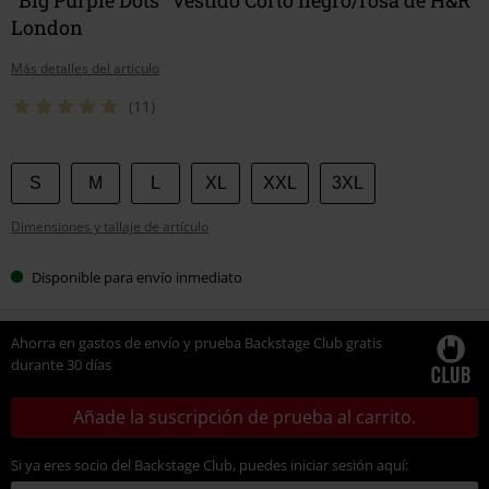
London
Más detalles del artículo
(11)
Elige
S
M
L
XL
XXL
3XL
tu
Dimensiones y tallaje de artículo
talla
Disponible para envío inmediato
Ahorra en gastos de envío y prueba Backstage Club gratis
durante 30 días
Añade la suscripción de prueba al carrito.
Si ya eres socio del Backstage Club, puedes iniciar sesión aquí: