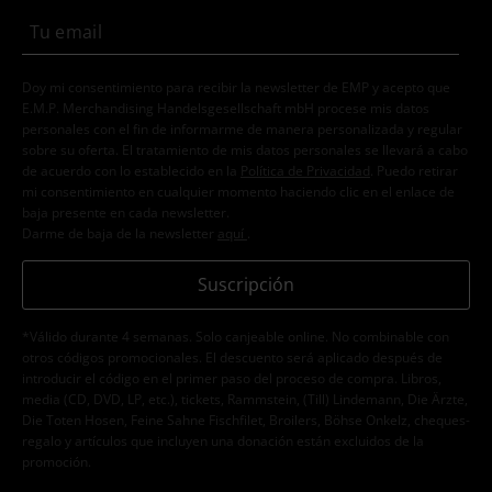
Doy mi consentimiento para recibir la newsletter de EMP y acepto que
E.M.P. Merchandising Handelsgesellschaft mbH procese mis datos
personales con el fin de informarme de manera personalizada y regular
sobre su oferta. El tratamiento de mis datos personales se llevará a cabo
de acuerdo con lo establecido en la
Política de Privacidad
. Puedo retirar
mi consentimiento en cualquier momento haciendo clic en el enlace de
baja presente en cada newsletter.
Darme de baja de la newsletter
aquí
.
Suscripción
*Válido durante 4 semanas. Solo canjeable online. No combinable con
otros códigos promocionales. El descuento será aplicado después de
introducir el código en el primer paso del proceso de compra. Libros,
media (CD, DVD, LP, etc.), tickets, Rammstein, (Till) Lindemann, Die Ärzte,
Die Toten Hosen, Feine Sahne Fischfilet, Broilers, Böhse Onkelz, cheques-
regalo y artículos que incluyen una donación están excluidos de la
promoción.