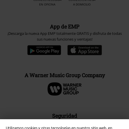
EN OFICINA
A DOMICILIO
App de EMP
¡Descarga la nueva App EMP totalmente GRATIS y disfruta de todas
sus nuevas funciones y ventajas!
A Warner Music Group Company
Seguridad
Utilizamos cookies y otras tecnologías en nuestro sitio web, en