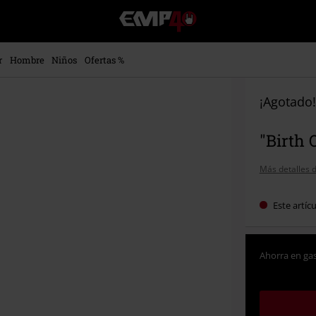
EMP
-
Música,
Películas,
r
Hombre
Niños
Ofertas %
TV
&
Gaming
¡Agotado!
Merch
-
"Birth 
Ropa
Alternativa
Más detalles d
Este artíc
Ahorra en gas