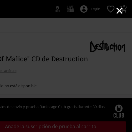
×
0
Login
Of Malice" CD de Destruction
el artículo
ulo no está disponible.
tos de envío y prueba Backstage Club gratis durante 30 días
Añade la suscripción de prueba al carrito.