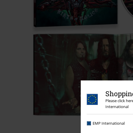
Shopping
Please click he
International
EMP International