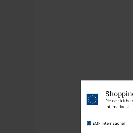
Shopping
Please click he
International
EMP International