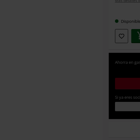
Más detalles d
Elige
Disponibl
tu
talla
Ahorra en gas
Si ya eres soc