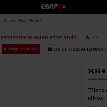
EMP
-
Música,
Películas,
r
Hombre
Niños
Ofertas %
TV
&
Gaming
descuentos te están esperando.
-15%
Merch
-
Ropa
¡Consíguelo ahora!
Copia el código
AFTERWORK
Alternativa
14,99 €
Los precios in
"Black 
etNox