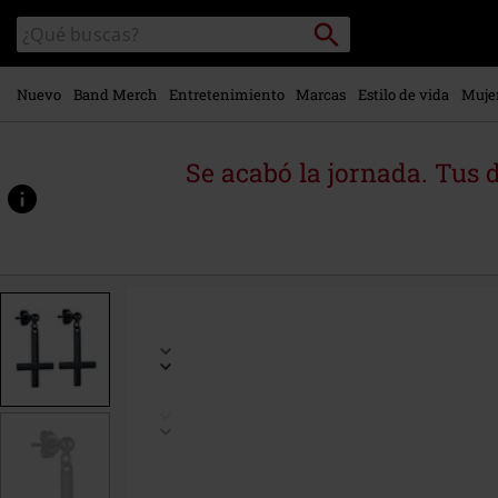
Ir al
Buscar
Buscar
contenido
en
principal
el
catálogo
Nuevo
Band Merch
Entretenimiento
Marcas
Estilo de vida
Muje
Se acabó la jornada. Tus 
https://www.emp-
online.es/p/black-
cross/543436St.html