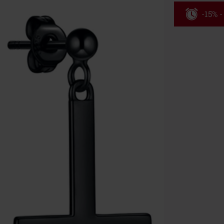
-15% -
Código
Válidez 8/6/26
Solo online. P
Tras introduci
No acumulable
descuento: lib
Onkelz, Broile
que incluyan 