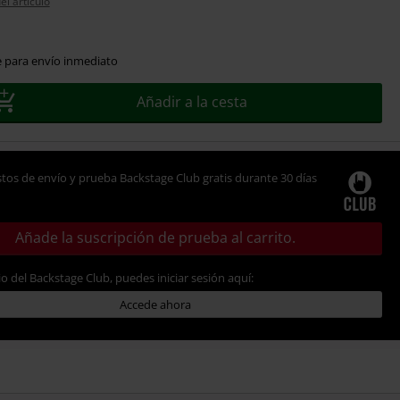
el artículo
e para envío inmediato
Añadir a la cesta
tos de envío y prueba Backstage Club gratis durante 30 días
Añade la suscripción de prueba al carrito.
io del Backstage Club, puedes iniciar sesión aquí:
Accede ahora