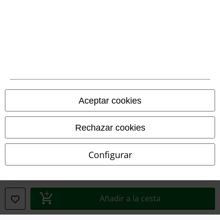
Legal
Aceptar cookies
Términos y Condiciones
Aviso Legal
Rechazar cookies
Ley protección de datos
Configurar
Eliminación de residuos y protección del medioambiente
Declaración de Conformidad
Añadir a la cesta
Información sobre accesibilidad