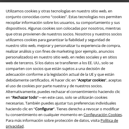
App de EMP
Utilizamos cookies y otras tecnologías en nuestro sitio web, en
¡Descarga la nueva App EMP totalmente GRATIS y disfruta de todas
conjunto conocidas como “cookies”. Estas tecnologías nos permiten
sus nuevas funciones y ventajas!
recopilar información sobre los usuarios, su comportamiento y sus
dispositivos. Algunas cookies son colocadas por nosotros, mientras
que otras provienen de nuestros socios. Nosotros y nuestros socios
utilizamos cookies para garantizar la fiabilidad y seguridad de
nuestro sitio web, mejorar y personalizar tu experiencia de compra,
realizar análisis y con fines de marketing (por ejemplo, anuncios
A Warner Music Group Company
personalizados) en nuestro sitio web, en redes sociales y en sitios
web de terceros. Si los datos se transfieren a los EE. UU., solo se
comparten con socios que están sujetos a una decisión de
adecuación conforme a la legislación actual de la UE y que están
debidamente certificados. Al hacer clic en “
Aceptar cookies
”, aceptas
el uso de cookies por parte nuestra y de nuestros socios.
Alternativamente, puedes rechazar el consentimiento haciendo clic
Seguridad
en “
Rechazar todo
”—en este caso, solo se utilizarán cookies
necesarias. También puedes ajustar tus preferencias individuales
haciendo clic en “
Configurar
”. Tienes derecho a revocar o modificar
tu consentimiento en cualquier momento en
Configuración Cookies
.
Para más información sobre protección de datos, visita
Política de
privacidad
.