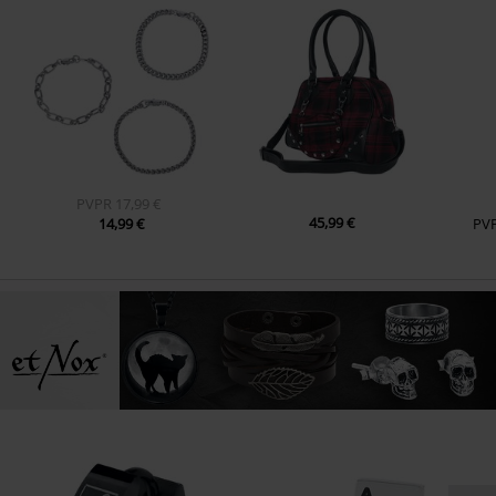
PVPR
17,99 €
45,99 €
14,99 €
PV