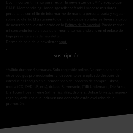
Doy mi consentimiento para recibir la newsletter de EMP y acepto que
E.M.P. Merchandising Handelsgesellschaft mbH procese mis datos
personales con el fin de informarme de manera personalizada y regular
sobre su oferta. El tratamiento de mis datos personales se llevará a cabo
de acuerdo con lo establecido en la
Política de Privacidad
. Puedo retirar
mi consentimiento en cualquier momento haciendo clic en el enlace de
baja presente en cada newsletter.
Darme de baja de la newsletter
aquí
.
Suscripción
*Válido durante 4 semanas. Solo canjeable online. No combinable con
otros códigos promocionales. El descuento será aplicado después de
introducir el código en el primer paso del proceso de compra. Libros,
media (CD, DVD, LP, etc.), tickets, Rammstein, (Till) Lindemann, Die Ärzte,
Die Toten Hosen, Feine Sahne Fischfilet, Broilers, Böhse Onkelz, cheques-
regalo y artículos que incluyen una donación están excluidos de la
promoción.