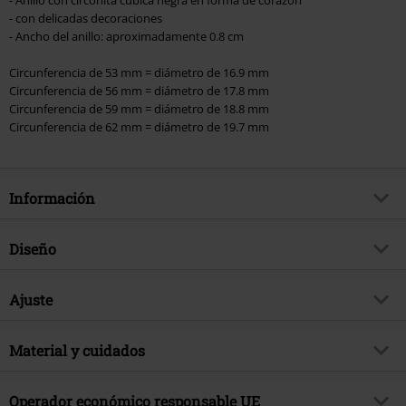
- Anillo con circonita cúbica negra en forma de corazón
- con delicadas decoraciones
- Ancho del anillo: aproximadamente 0.8 cm
Circunferencia de 53 mm = diámetro de 16.9 mm
Circunferencia de 56 mm = diámetro de 17.8 mm
Circunferencia de 59 mm = diámetro de 18.8 mm
Circunferencia de 62 mm = diámetro de 19.7 mm
Información
Artículo no.
558574
Diseño
Título
Black Heart
Tipo de producto
Anillo
Brand
Ajuste
etNox
Color
negro/plateado
tema producto
Look Gótico, Regalos
Parte del cuerpo
Dedo
Material y cuidados
Fecha de lanzamiento
9/12/23
Sexo
Mujer
Material Externo
acero inoxidable
Operador económico responsable UE