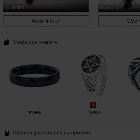
Outfit RED
@juni.cats
Wear it loud
Wear 
Puede que te guste
%
14,99 €
16,99 €
Clientes que también compraron