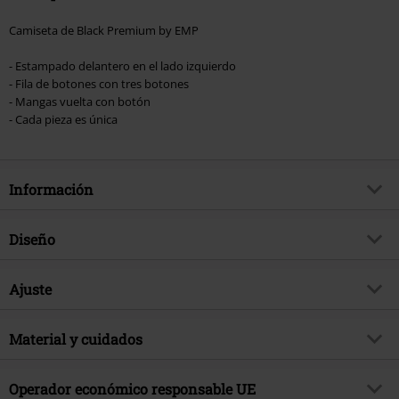
Camiseta de Black Premium by EMP
- Estampado delantero en el lado izquierdo
- Fila de botones con tres botones
- Mangas vuelta con botón
- Cada pieza es única
Información
Artículo no.
564595
Diseño
Título
Black Premium by EMP
Tipo de producto
Camiseta
Brand
Ajuste
Black Premium by EMP
Patrón
Liso
Exclusivo
Si
Forma/Tops
Regular
Estampada
Material y cuidados
si
tema producto
Básicos, Ropa casual, Ropa
Largo (de la ropa)
Normal
Rockera
Detalles
Estampado delantero
Material Externo
100% algodón
Operador económico responsable UE
Fecha de lanzamiento
2/17/25
Forma Escote
Cuello redondo con fila de