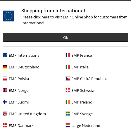
Shopping from International
Please click here to visit EMP Online Shop for customers from
Última visita
International
Ok
EMP International
EMP France
EMP Deutschland
EMP Italia
48% DTO
EMP Polska
EMP Česká Republika
PVPR
32,99 €
16,99 €
EMP Norge
EMP Schweiz
EMP Suomi
EMP Ireland
Más categorías. Más opciones
EMP United Kingdom
EMP Sverige
Ropa
Camisetas & Tops
Camisetas
EMP Danmark
Large Nederland
Marcas Ropa
Marcas by EMP
Black Premium by EMP
Camisetas &