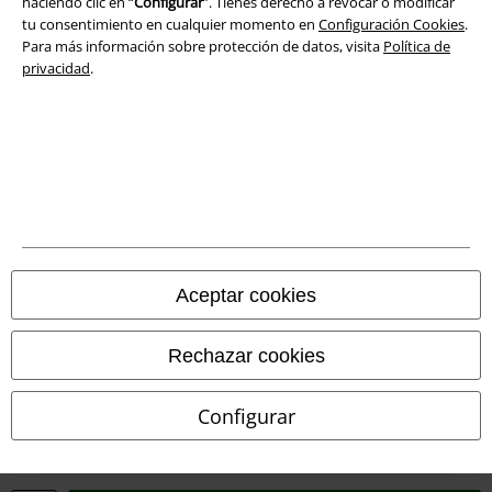
haciendo clic en “
Configurar
”. Tienes derecho a revocar o modificar
tu consentimiento en cualquier momento en
Configuración Cookies
.
Para más información sobre protección de datos, visita
Política de
privacidad
.
Legal
Términos y Condiciones
Aviso Legal
Ley protección de datos
Aceptar cookies
Eliminación de residuos y protección del medioambiente
Rechazar cookies
Declaración de Conformidad
Información sobre accesibilidad
Configurar
Configuración Cookies