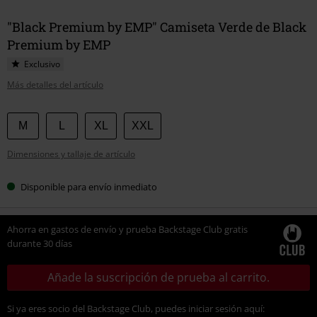
"Black Premium by EMP" Camiseta Verde de Black
Premium by EMP
Exclusivo
Más detalles del artículo
Elige
M
L
XL
XXL
tu
Dimensiones y tallaje de artículo
talla
Disponible para envío inmediato
Ahorra en gastos de envío y prueba Backstage Club gratis
durante 30 días
Añade la suscripción de prueba al carrito.
Si ya eres socio del Backstage Club, puedes iniciar sesión aquí: