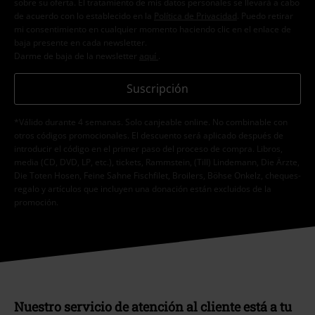
sobre su oferta. El tratamiento de mis datos personales se llevará a cabo
de acuerdo con lo establecido en la
Política de Privacidad
. Puedo retirar
mi consentimiento en cualquier momento haciendo clic en el enlace de
baja presente en cada newsletter.
Darme de baja de la newsletter
aquí
.
Suscripción
*Válido durante 4 semanas. Solo canjeable online. No combinable con
otros códigos promocionales. El descuento será aplicado después de
introducir el código en el primer paso del proceso de compra. Libros,
media (CD, DVD, LP, etc.), tickets, Rammstein, (Till) Lindemann, Die Ärzte,
Die Toten Hosen, Feine Sahne Fischfilet, Broilers, Böhse Onkelz, cheques-
regalo y artículos que incluyen una donación están excluidos de la
promoción.
Nuestro servicio de atención al cliente está a tu