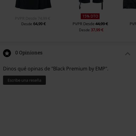
15% DTO
PVPR
Desde
74,99 €
64,99 €
PVPR
Desde
44,99 €
PV
Desde
37,99 €
Desde
0 Opiniones
Dinos qué opinas de "Black Premium by EMP".
Escribe una reseña