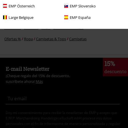
Tops
Camisetas
EMP Österreich
EMP Slovensko
Nuevo
Ropa
Camisetas & Tops
Camisetas
Large Belgique
EMP España
Ofertas %
Hombre
Ropa
Camisetas & Tops
Ofertas %
Ropa
Camisetas & Tops
Camisetas
15%
E-mail Newsletter
descuento
¡Cheque regalo del 15% de descuento,
suscríbete ahora!
Más
Doy mi consentimiento para recibir la newsletter de EMP y acepto que
E.M.P. Merchandising Handelsgesellschaft mbH procese mis datos
personales con el fin de informarme de manera personalizada y regular