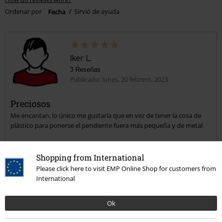
Ordenar por
Fecha
Sirvió de ayuda
Iker L.
3 Reseñas
Publicado: lunes, 20 febrero, 2023
Preciosos
Me encantan, lo único me gustaría que en vez de tener la cosa de
plástico para ponerse el pendiente fuera más pequeña y de metal
Shopping from International
Please click here to visit EMP Online Shop for customers from
Calidad
International
4
Diseño
Ok
5