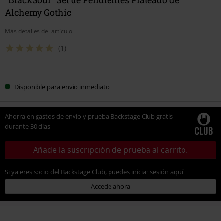
Alchemy Gothic
Más detalles del artículo
(1)
Elige
Disponible para envío inmediato
tu
talla
Ahorra en gastos de envío y prueba Backstage Club gratis
durante 30 días
Añade la suscripción de prueba al carrito.
Si ya eres socio del Backstage Club, puedes iniciar sesión aquí:
Accede ahora