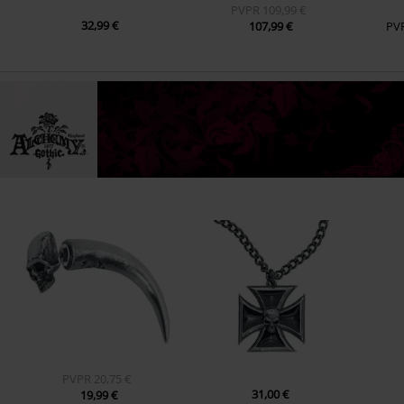
PVPR
109,99 €
32,99 €
107,99 €
PV
PVPR
20,75 €
31,00 €
19,99 €