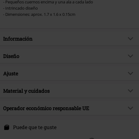
- Pequeños cuernos encima y una ala a cada lado
- Intrincado diseño
- Dimensiones: aprox. 1.7 x 1.6 x 0.15cm
Información
Artículo no.
471556
Diseño
Título
BlackSoul
Tipo de producto
Set de Pendientes
Brand
Ajuste
Alchemy Gothic
Color
Plateado
tema producto
Look Gótico, Ropa Rockera,
Parte del cuerpo
Oreja
Regalos
Material y cuidados
Fecha de lanzamiento
7/20/20
Material Externo
peltre
Operador económico responsable UE
Sexo
Mujer
Alchemy Carta LTD. C/O Outer Vision SI.
Avda Paisos Catalanes 168
Puede que te guste
17457 Riudellots de la Selva
GI