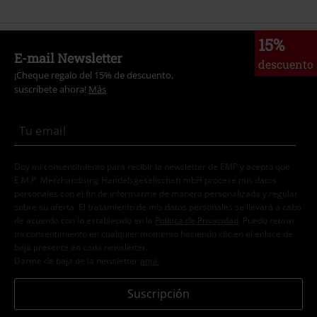
15%
E-mail Newsletter
descuento
¡Cheque regalo del 15% de descuento,
suscríbete ahora!
Más
Doy mi consentimiento para recibir la newsletter de EMP y acepto que
E.M.P. Merchandising Handelsgesellschaft mbH procese mis datos
personales con el fin de informarme de manera personalizada y regular
sobre su oferta. El tratamiento de mis datos personales se llevará a cabo
de acuerdo con lo establecido en la
Política de Privacidad
. Puedo retirar
mi consentimiento en cualquier momento haciendo clic en el enlace de
baja presente en cada newsletter.
Darme de baja de la newsletter
aquí
.
Suscripción