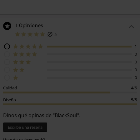
1 Opiniones
5
1
0
0
0
0
Calidad
4/5
Diseño
5/5
Dinos qué opinas de "BlackSoul".
Escribe una reseña
How do reviews work?