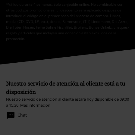
*Válido durante 4 semanas. Solo canjeable online. No combinable con
otros códigos promocionales. El descuento será aplicado después de
introducir el código en el primer paso del proceso de compra. Libros,
media (CD, DVD, LP, etc.), tickets, Rammstein, (Till) Lindemann, Die Ärzte,
Die Toten Hosen, Feine Sahne Fischfilet, Broilers, Böhse Onkelz, cheques-
regalo y artículos que incluyen una donación están excluidos de la
promoción.
Nuestro servicio de atención al cliente está a tu
disposición
Nuestro servicio de atención al cliente estará hoy disponible de 09:00
a 15:30.
Más información
Chat