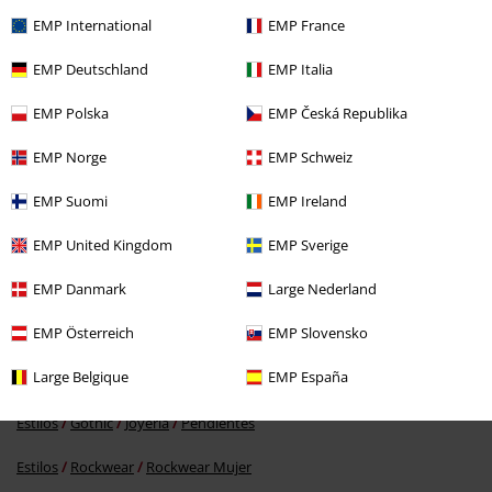
Reseña verificada
EMP International
EMP France
¿Te ha sido útil esta opinión?
EMP Deutschland
EMP Italia
EMP Polska
EMP Česká Republika
Comentario
EMP Norge
EMP Schweiz
EMP Suomi
EMP Ireland
EMP United Kingdom
EMP Sverige
Más categorías. Más opciones
EMP Danmark
Large Nederland
Nuevo
Joyería
Joyería para Orejas
Tachuelas Oreja
EMP Österreich
EMP Slovensko
Estilos
Gothic
Gothic Mujer
Enviar comentario
Large Belgique
EMP España
Marcas Ropa
Joyería
Estilos
Gothic
Joyería
Pendientes
Estilos
Rockwear
Rockwear Mujer