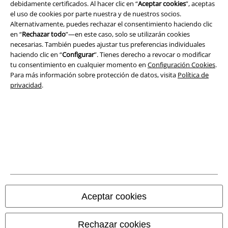
debidamente certificados. Al hacer clic en “
Aceptar cookies
”, aceptas
el uso de cookies por parte nuestra y de nuestros socios.
Aviso Legal
Alternativamente, puedes rechazar el consentimiento haciendo clic
en “
Rechazar todo
”—en este caso, solo se utilizarán cookies
Ley protección de datos
necesarias. También puedes ajustar tus preferencias individuales
haciendo clic en “
Configurar
”. Tienes derecho a revocar o modificar
Eliminación de residuos y protección del medioambiente
tu consentimiento en cualquier momento en
Configuración Cookies
.
Para más información sobre protección de datos, visita
Política de
privacidad
.
Declaración de Conformidad
Información sobre accesibilidad
Configuración Cookies
Cancelar pedido
Todos los precios incluyen el IVA pero no los
gastos de transporte
© 1986-2026 E.M.P. Merchandising HGmbH
Aceptar cookies
Rechazar cookies